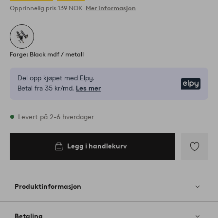
Opprinnelig pris
139 NOK
Mer informasjon
Farge: Black mdf / metall
Del opp kjøpet med Elpy.
Elpy
Betal fra 35 kr/md.
Les mer
På lager
Levert på 2-6 hverdager
Legg i handlekurv
Legg i
handlekurv
Legg
til
favoritter
Produktinformasjon
Betaling