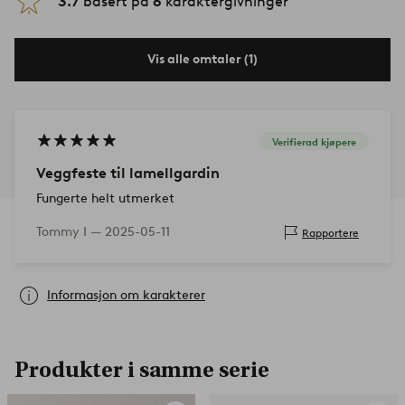
3.7
basert på
6
karaktergivninger
Vis alle omtaler (1)
Verifierad kjøpere
Veggfeste til lamellgardin
Fungerte helt utmerket
Tommy I —
2025-05-11
Rapportere
Informasjon om karakterer
Produkter i samme serie