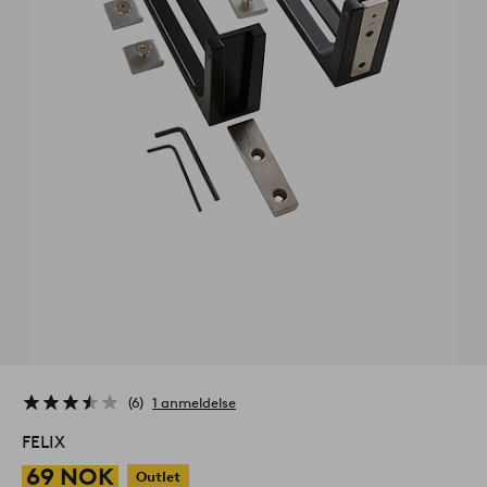
6
1 anmeldelse
FELIX
69 NOK
Outlet