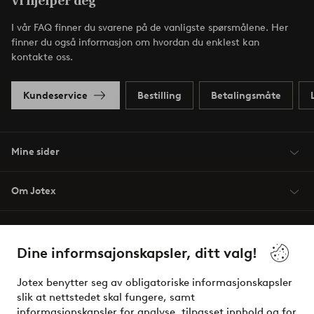
Vi hjelper deg
I vår FAQ finner du svarene på de vanligste spørsmålene. Her
finner du også informasjon om hvordan du enklest kan
kontakte oss.
Kundeservice
Bestilling
Betalingsmåte
Mine sider
Om Jotex
Våre tjenester
Dine informsajonskapsler, ditt valg!
Vilkår
Jotex benytter seg av obligatoriske informasjonskapsler
slik at nettstedet skal fungere, samt
Venner
informasjonskapsler for analyse, tilpasset innhold og for