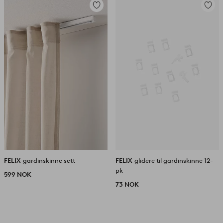
Legg
Legg
til
til
favoritter
favorit
FELIX
gardinskinne sett
FELIX
glidere til gardinskinne 12-
pk
599 NOK
73 NOK