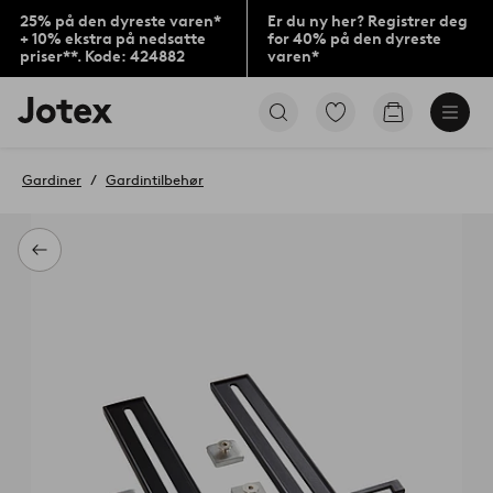
25% på den dyreste varen*
Er du ny her? Registrer deg
+ 10% ekstra på nedsatte
for 40% på den dyreste
priser**. Kode: 424882
varen*
Jotex’
Gå
Gå
logo
til
til
–
favorittmerkede
handlekurv
gå
produkter
Gardiner
Gardintilbehør
til
forsiden
Tilbake