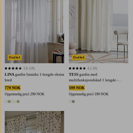
Outlet
Outlet
3,8
(18)
4,2
(6)
3,8 basert på 18 karaktergivninger
4,2 basert på 6 karaktergivninger
LINA
gardin linmiks 1-lengde ekstra
TESS
gardin med
bred
multifunksjonsbånd 1 lengde -
ekstra bred
779 NOK
599 NOK
Opprinnelig pris
1 299 NOK
Opprinnelig pris
1 199 NOK
5 farger
2 farger
Legg til favoritter
220
250
300