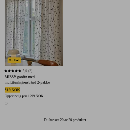
Outlet
5,0
(2)
5,0 basert på 2 karaktergivninger
MISSY
gardin med
multifunksjonsbånd 2-pakke
519 NOK
Opprinnelig pris
1 299 NOK
1 farge
Du har sett 20 av 20 produkter