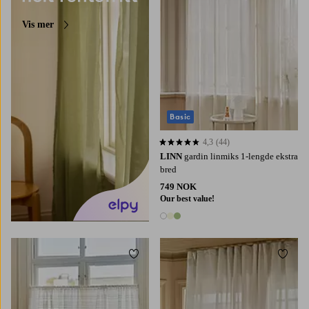
Vis mer
Basic
4,3
(44)
4,3 basert på 44 karaktergivninger
LINN
gardin linmiks 1-lengde ekstra
bred
749 NOK
Our best value!
3 farger
Legg til favoritter
Legg t
220
250
300