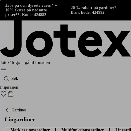
25% på den dyreste varen* +
20 % rabatt på gardiner*.
10% ekstra på nedsatte
Bruk kode: 424992
priser**. Kode: 424882
Jotex’ logo – gå til forsiden
Meny
Søk
Inspirasjon
Gå til favorittmerkede produkter
Gå til handlekurven
Gardiner
Lingardiner
Mørkleggingsgardiner
Multifunksjonsgardiner
Lingard