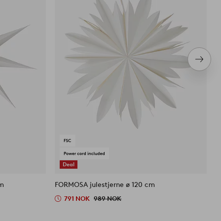
Neste
produ
Deal
cm
FORMOSA julestjerne ø 120 cm
791 NOK
989 NOK