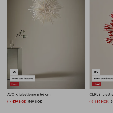
Deal
Deal
AVOIR julestjerne ø 56 cm
CERES julestj
439 NOK
549 NOK
489 NOK
6