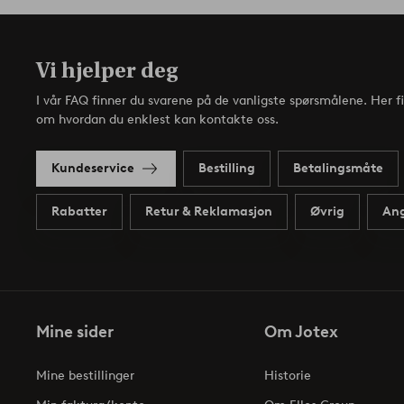
Vi hjelper deg
I vår FAQ finner du svarene på de vanligste spørsmålene. Her f
om hvordan du enklest kan kontakte oss.
Kundeservice
Bestilling
Betalingsmåte
Rabatter
Retur & Reklamasjon
Øvrig
Ang
Mine sider
Om Jotex
Mine bestillinger
Historie