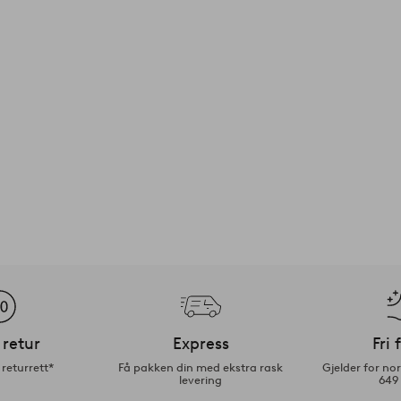
 retur
Express
Fri 
returrett*
Få pakken din med ekstra rask
Gjelder for n
levering
649