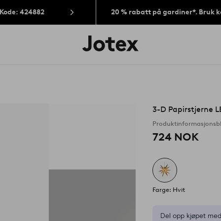
 Kode: 424882
20 % rabatt på gardiner*. Bruk 
Jotex’
logo
–
gå
til
forsiden
3-D Papirstjerne 
Produktinformasjonsb
724 NOK
Farge: Hvit
Del opp kjøpet med