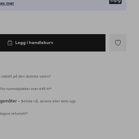
Elpy
Les mer
Legg i handlekurv
Legg
til
favoritter
 rabatt på den dyreste varen*
 for normalpakker over 649 kr*
ingsmåter -
Betale nå, senere eller dele opp
dagers returrett*