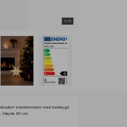
1
/
5
 Inkludert transformator med innebygd
 m. Høyde 60 cm