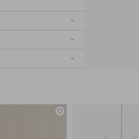
Legg
til
favoritter