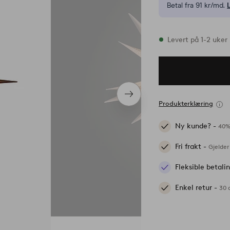
Betal fra 91 kr/md.
På lager
Levert på 1-2 uker
Neste
Produkterklæring
produkt
Ny kunde? -
40%
Fri frakt -
Gjelder
Fleksible betal
Enkel retur -
30 