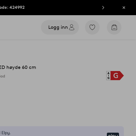
kode: 424992
Lukk
Logg inn
Gå
Gå
til
til
favorittmerkede
handleku
produkter
LED høyde 60 cm
lad
 Elpy.