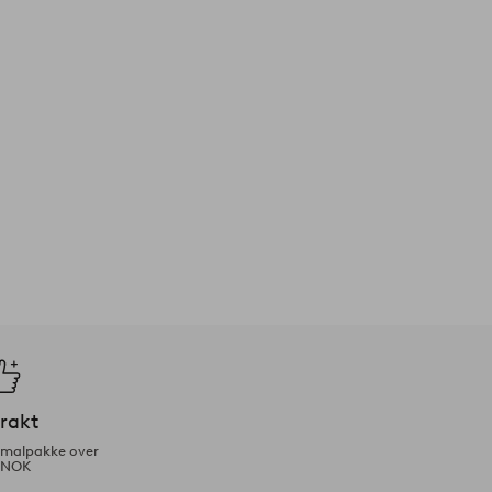
frakt
ormalpakke over
 NOK