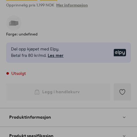
Opprinnelig pris
1,199 NOK
Mer informasjon
Farge: undefined
Del opp kjøpet med Elpy.
Elpy
Betal fra 80 kr/md.
Les mer
Utsolgt
Legg i handlekurv
Legg
til
favoritter
Produktinformasjon
Produkt spesifikasjon