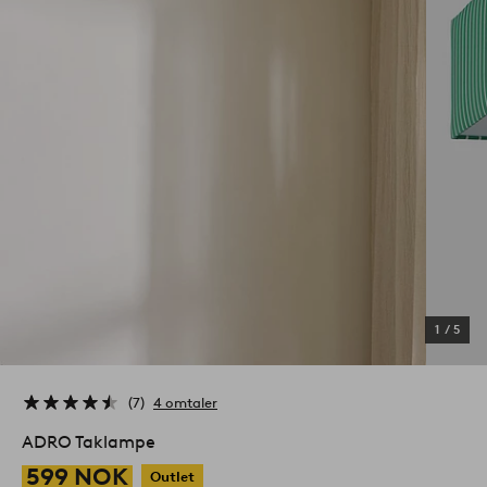
1
/
5
7
4 omtaler
ADRO Taklampe
599 NOK
Outlet