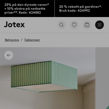
25% på den dyreste varen*
20 % rabatt på gardiner*.
+ 10% ekstra på nedsatte
Bruk kode: 424992
priser**. Kode: 424882
Jotex’
Gå
Gå
logo
til
til
–
favorittmerkede
handlekurv
gå
produkter
Belysning
Taklamper
til
forsiden
Tilbake