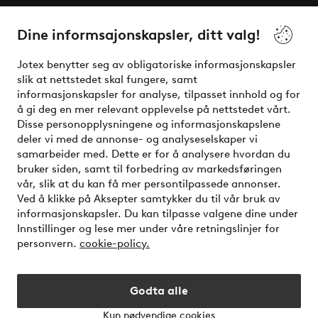
Våre tjenester
Dine informsajonskapsler, ditt valg!
Vilkår
Jotex benytter seg av obligatoriske informasjonskapsler
slik at nettstedet skal fungere, samt
Venner
informasjonskapsler for analyse, tilpasset innhold og for
å gi deg en mer relevant opplevelse på nettstedet vårt.
Disse personopplysningene og informasjonskapslene
deler vi med de annonse- og analyseselskaper vi
Sikre betalinger - Betal direkte eller del opp
samarbeider med. Dette er for å analysere hvordan du
bruker siden, samt til forbedring av markedsføringen
Vil du vite mer om
våre betalingsalternativer
?
vår, slik at du kan få mer persontilpassede annonser.
elpy
Ved å klikke på Aksepter samtykker du til vår bruk av
informasjonskapsler. Du kan tilpasse valgene dine under
Innstillinger og lese mer under våre retningslinjer for
personvern.
cookie-policy.
Norge - Velg land
Godta alle
Instagram
Facebook
Kun nødvendige cookies