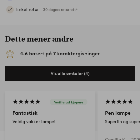
Enkel retur -
30 dagers returrett*
Dette mener andre
4.6
basert på
7
karaktergivninger
Vis alle omtaler (4)
Verifierad kjøpere
Fantastisk
Pen lampe
Veldig vakker lampe!
Superfin og supe
Camilla K —
2025