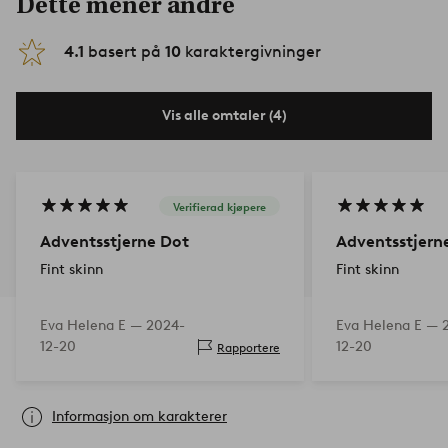
Dette mener andre
4.1
basert på
10
karaktergivninger
Vis alle omtaler (4)
Verifierad kjøpere
Adventsstjerne Dot
Adventsstjern
Fint skinn
Fint skinn
Eva Helena E —
2024-
Eva Helena E —
12-20
12-20
Rapportere
Informasjon om karakterer