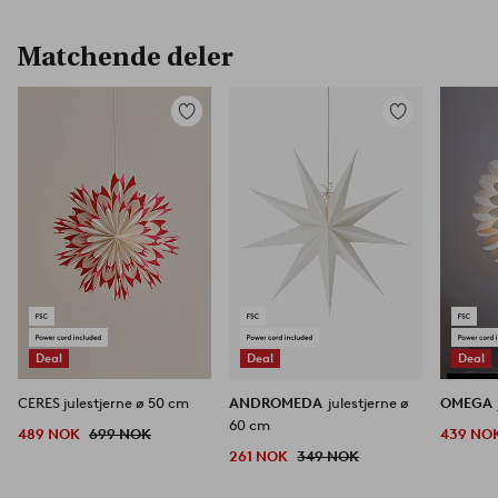
Matchende deler
Legg
Legg
til
til
favoritter
favoritter
Deal
Deal
Deal
CERES julestjerne ø 50 cm
ANDROMEDA
julestjerne ø
OMEGA
60 cm
489 NOK
699 NOK
439 NO
261 NOK
349 NOK