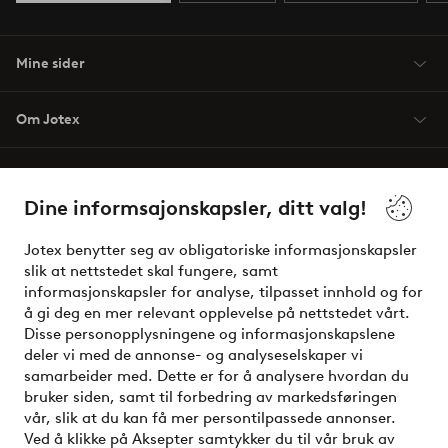
Mine sider
Om Jotex
Våre tjenester
Dine informsajonskapsler, ditt valg!
Vilkår
Jotex benytter seg av obligatoriske informasjonskapsler
slik at nettstedet skal fungere, samt
Venner
informasjonskapsler for analyse, tilpasset innhold og for
å gi deg en mer relevant opplevelse på nettstedet vårt.
Disse personopplysningene og informasjonskapslene
deler vi med de annonse- og analyseselskaper vi
Sikre betalinger - Betal direkte eller del opp
samarbeider med. Dette er for å analysere hvordan du
bruker siden, samt til forbedring av markedsføringen
Vil du vite mer om
våre betalingsalternativer
?
vår, slik at du kan få mer persontilpassede annonser.
elpy
Ved å klikke på Aksepter samtykker du til vår bruk av