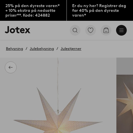
25% på den dyreste varen*
Er du ny her? Registrer deg
+ 10% ekstra på nedsatte
for 40% på den dyreste
priser**. Kode: 424882
varen*
Jotex’
Gå
Gå
logo
til
til
–
favorittmerkede
handlekurv
gå
produkter
Belysning
Julebelysning
Julestjerner
til
forsiden
Tilbake