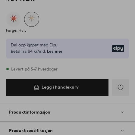
Farge: Hvit
Del opp kjøpet med Elpy.
Elpy
Betal fra 64 kr/md.
Les mer
På lager
Levert på 5-7 hverdager
Legg i handlekurv
Legg i
handlekurv
Legg
til
favoritter
Produktinformasjon
Produkt spesifikasjon