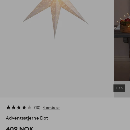
1
/
3
10
4 omtaler
Adventsstjerne Dot
409 NOK