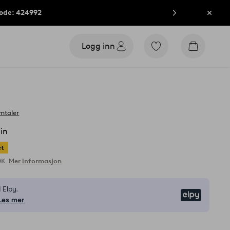
kode: 424992
Lukk
Logg inn
Gå
Gå
til
til
favorittmerkede
handleku
produkter
mtaler
in
et
OK
Mer informasjon
 Elpy.
Elpy
Les mer