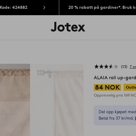
 Kode: 424882
20 % rabatt på gardiner*. Bruk 
Jotex’
logo
–
gå
til
forsiden
13
7 o
ALAIA roll up-gard
84 NOK
Outl
Opprinnelig pris
169 N
Del opp kjøpet med
Betal fra 37 kr/md.