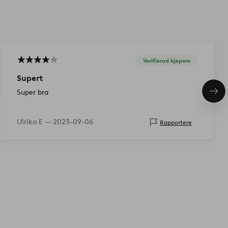
Verifierad kjøpere
Supert
Super bra
Nes
pro
Ulrika E —
2023-09-06
Rapportere