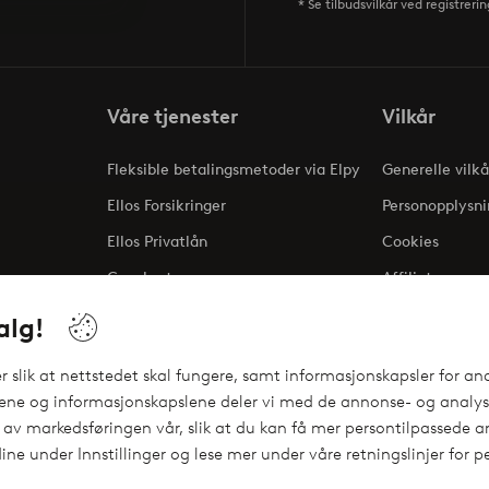
* Se tilbudsvilkår ved registrerin
Våre tjenester
Vilkår
Fleksible betalingsmetoder via Elpy
Generelle vilkå
Ellos Forsikringer
Personopplysni
Ellos Privatlån
Cookies
Gavekort
Affiliate
ng
alg!
 slik at nettstedet skal fungere, samt informasjonskapsler for ana
gene og informasjonskapslene deler vi med de annonse- og analyse
 av markedsføringen vår, slik at du kan få mer persontilpassede an
ine under Innstillinger og lese mer under våre retningslinjer for 