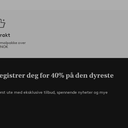
frakt
ormalpakke over
 NOK
egistrer deg for 40% på den dyreste
ørst ute med eksklusive tilbud, spennende nyheter og mye