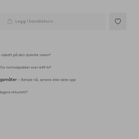
Legg i handlekurv
Legg
til
favoritter
 rabatt på den dyreste varen*
 for normalpakker over 649 kr*
ingsmåter -
Betale nå, senere eller dele opp
dagers returrett*