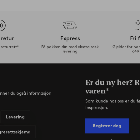
 retur
Express
Fri 
returrett*
Få pakken din med ekstra rask
Gjelder for n
levering
649
Er du ny her? R
varen*
inner du også informasjon
Som kunde hos oss er du f
inspirasjon.
Levering
Registrer deg
rerettsskjema