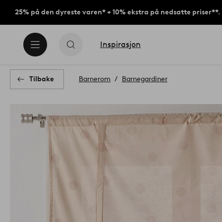
25% på den dyreste varen* + 10% ekstra på nedsatte priser**.
Inspirasjon
Tilbake
Barnerom
Barnegardiner