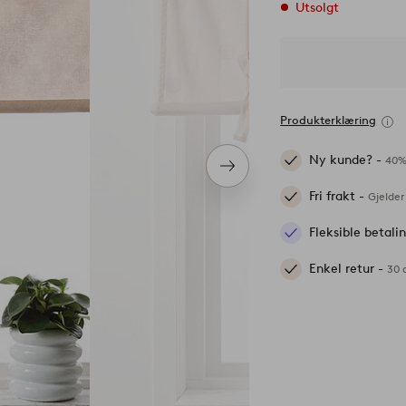
Utsolgt
Produkterklæring
Ny kunde? -
40%
Neste
produkt
Fri frakt -
Gjelder
Fleksible betal
Enkel retur -
30 