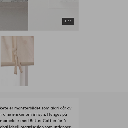
1
/
3
kete er mønsterbildet som aldri går av
ter dine ønsker om innsyn. Henges på
amarbeider med Better Cotton for å
obal ideell organisasjon som utdanner