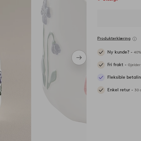
Produkterklæring
Ny kunde? -
40%
Neste
Fri frakt -
produkt
Gjelder
Fleksible betal
Enkel retur -
30 