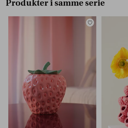
Produkter i samme serie
Legg
til
favoritter