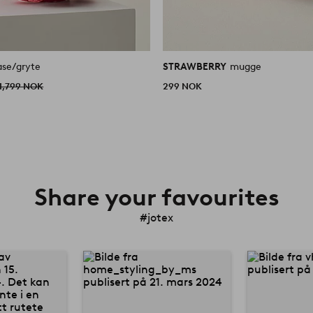
se/gryte
STRAWBERRY
mugge
1,799 NOK
299 NOK
Share your favourites
#jotex