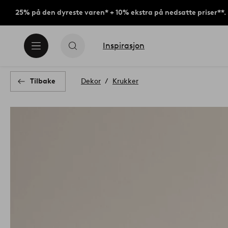
25% på den dyreste varen* + 10% ekstra på nedsatte priser**.
Inspirasjon
Tilbake
Dekor
Krukker