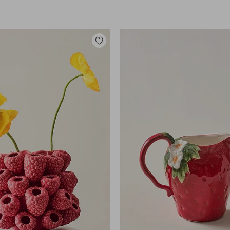
Legg
til
favoritter