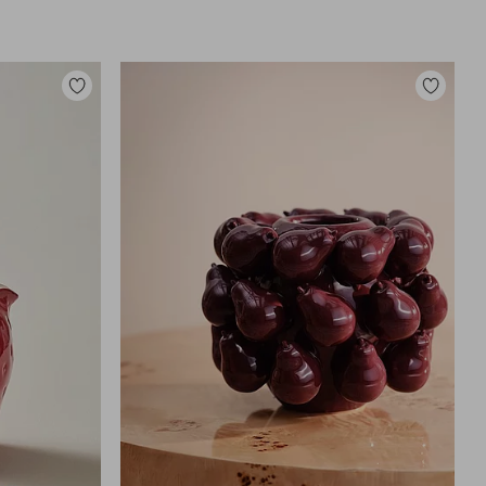
Legg
Legg
til
til
favoritter
favoritter