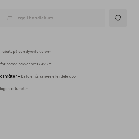
Legg i handlekurv
Legg
til
favoritter
 rabatt på den dyreste varen*
 for normalpakker over 649 kr*
ingsmåter -
Betale nå, senere eller dele opp
dagers returrett*