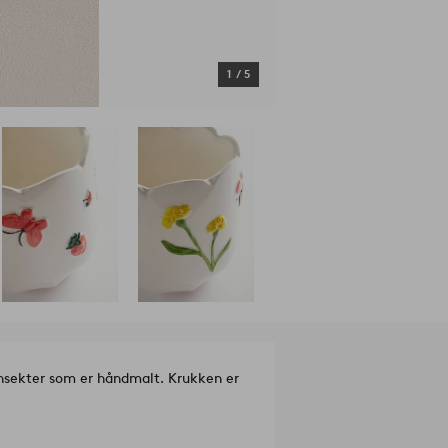
1
/
5
nsekter som er håndmalt. Krukken er