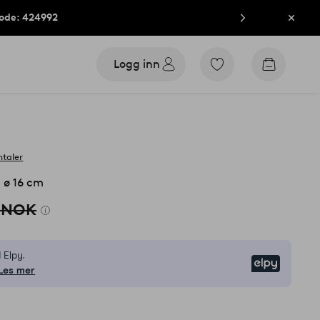
kode: 424992
Lukk
Logg inn
Gå
Gå
til
til
favorittmerkede
handleku
produkter
taler
 ø 16 cm
 NOK
 Elpy.
Elpy
Les mer