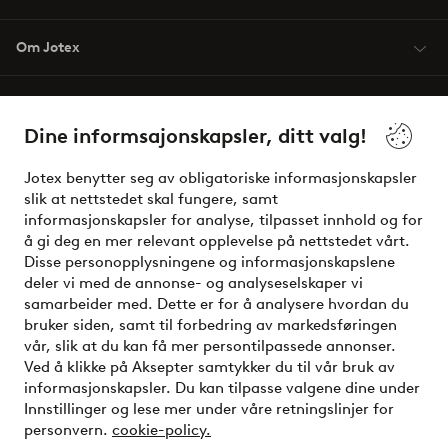
Om Jotex
Våre tjenester
Dine informsajonskapsler, ditt valg!
Vilkår
Jotex benytter seg av obligatoriske informasjonskapsler
slik at nettstedet skal fungere, samt
Venner
informasjonskapsler for analyse, tilpasset innhold og for
å gi deg en mer relevant opplevelse på nettstedet vårt.
Disse personopplysningene og informasjonskapslene
deler vi med de annonse- og analyseselskaper vi
Sikre betalinger - Betal direkte eller del opp
samarbeider med. Dette er for å analysere hvordan du
bruker siden, samt til forbedring av markedsføringen
Vil du vite mer om
våre betalingsalternativer
?
vår, slik at du kan få mer persontilpassede annonser.
elpy
Ved å klikke på Aksepter samtykker du til vår bruk av
informasjonskapsler. Du kan tilpasse valgene dine under
Innstillinger og lese mer under våre retningslinjer for
personvern.
cookie-policy.