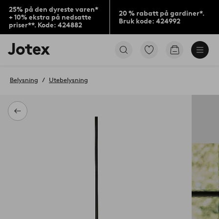
25% på den dyreste varen*
20 % rabatt på gardiner*.
+ 10% ekstra på nedsatte
Bruk kode: 424992
priser**. Kode: 424882
Jotex’
Gå
Gå
logo
til
til
–
favorittmerkede
handlekurv
gå
produkter
Belysning
Utebelysning
til
forsiden
Tilbake