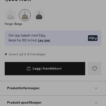
Farge: Beige
Del opp kjøpet med Elpy.
Elpy
Betal fra 182 kr/md.
Les mer
På lager
Levert på 6-8 hverdager
Legg i handlekurv
Legg i
handlekurv
Legg
til
favoritter
Produktinformasjon
Produkt spesifikasjon