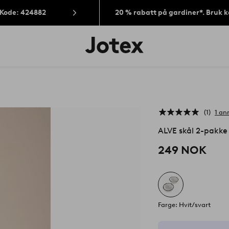
 Kode: 424882
20 % rabatt på gardiner*. Bruk 
Jotex’
logo
–
gå
til
forsiden
1
1 an
ALVE skål 2-pakke
249 NOK
Farge: Hvit/svart