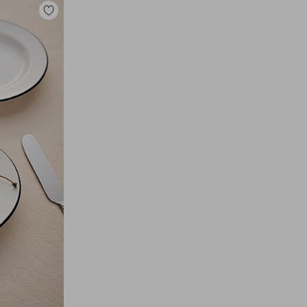
Legg
til
favoritter