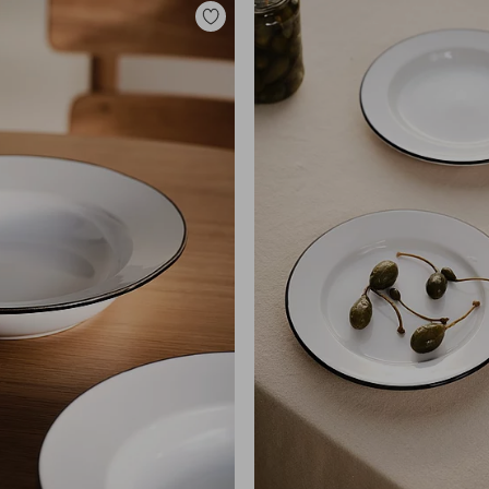
Legg
til
favoritter