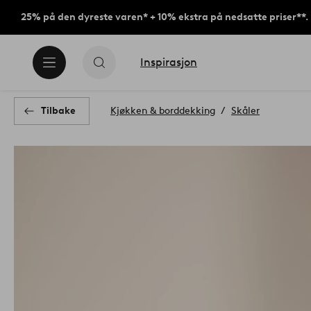
25% på den dyreste varen* + 10% ekstra på nedsatte priser**.
Inspirasjon
Tilbake
Kjøkken & borddekking
Skåler