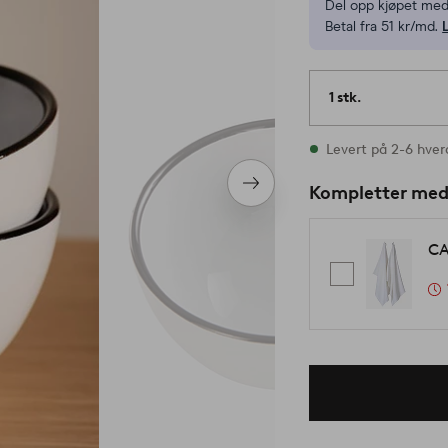
Del opp kjøpet med
Betal fra 51 kr/md.
1 stk.
På lager
Levert på 2-6 hve
Neste
Kompletter me
produkt
CA