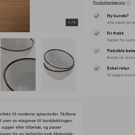
Produkterklæring
Ny kunde?
40% rabatt på d
1
/
5
Fri frakt
Gjelder for norm
Fleksible bet
Betale nå, sener
Enkel retur
30 dagers returr
erfekt til moderne spisesteder. Skålene
et snev av eleganse til borddekkingen.
supper eller tilbehør, og passer
onen for en helhetlig look.
Materiale: