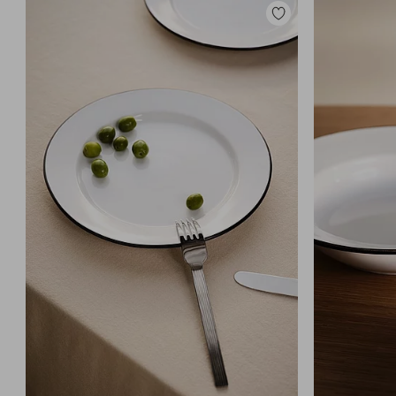
Legg
til
favoritter