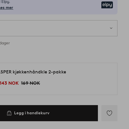
 Elpy.
Elpy
Les mer
rdager
d
SPER kjøkkenhåndkle 2-pakke
143 NOK
169 NOK
Legg i handlekurv
Legg
til