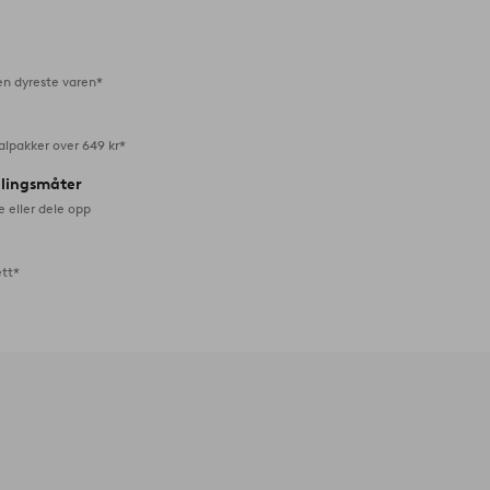
favoritter
en dyreste varen*
alpakker over 649 kr*
alingsmåter
e eller dele opp
ett*