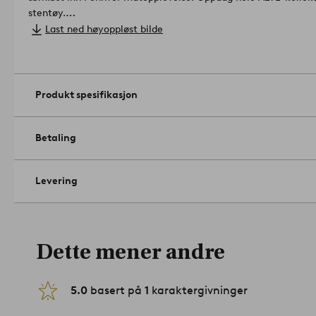
stentøy.
Belegg: glasert.
Last ned høyoppløst bilde
Størrelse: høyde 7.5 cm, ø 15 cm.
Antall i emballasjen: 2.
Tåler oppvaskmaskin. Tåler mikrobølge
Produkt spesifikasjon
Betaling
Levering
Dette mener andre
5.0
basert på
1
karaktergivninger