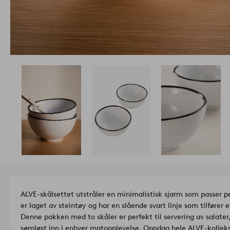
ALVE-skålsettet utstråler en minimalistisk sjarm som passer p
er laget av steintøy og har en slående svart linje som tilfører 
Denne pakken med to skåler er perfekt til servering av salater, 
sømløst inn i enhver matopplevelse. Oppdag hele ALVE-kolleksj