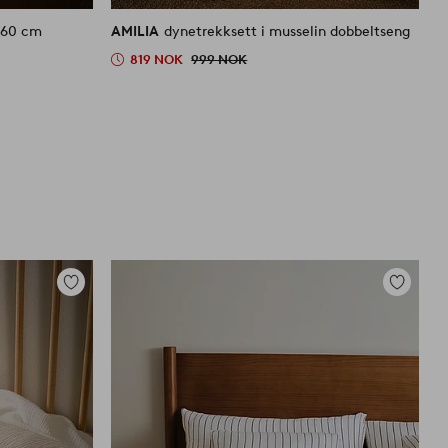
0x60 cm
AMILIA
dynetrekksett i musselin dobbeltseng
A
819 NOK
999 NOK
6
Legg
Legg
til
til
favoritter
favoritter