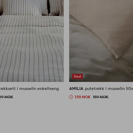
Deal
rekksett i musselin enkeltseng
AMILIA
putetrekk i musselin 5
29 NOK
130 NOK
159 NOK