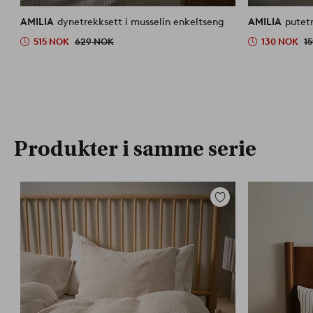
AMILIA
dynetrekksett i musselin enkeltseng
AMILIA
putet
515 NOK
629 NOK
130 NOK
1
Produkter i samme serie
Legg
til
favoritter