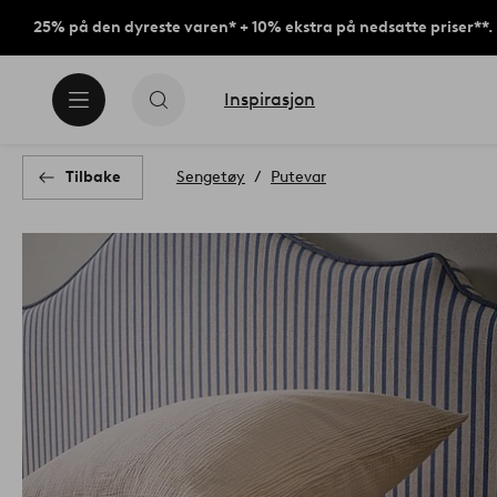
25% på den dyreste varen* + 10% ekstra på nedsatte priser**.
Inspirasjon
Tilbake
Sengetøy
Putevar