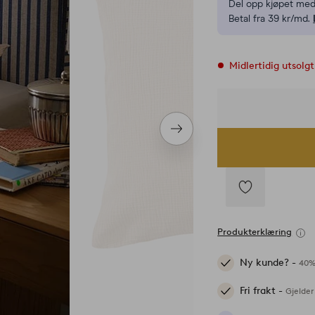
Del opp kjøpet med
Betal fra 39 kr/md.
Midlertidig utsolgt
Neste
produkt
Legg
til
Produkterklæring
favoritter
Ny kunde? -
40%
Fri frakt -
Gjelder