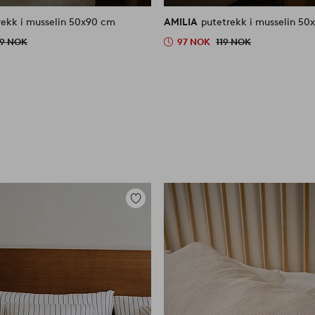
rekk i musselin 50x90 cm
AMILIA
putetrekk i musselin 5
59 NOK
97 NOK
119 NOK
Legg
til
favoritter