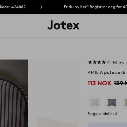
 Kode: 424882
Er du ny her? Registrer deg for 
Jotex’
logo
–
gå
til
forsiden
6
2 om
AMILIA putetrekk 
113 NOK
139
Farge: undefined