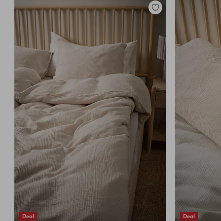
Legg
til
favoritter
Deal
Deal