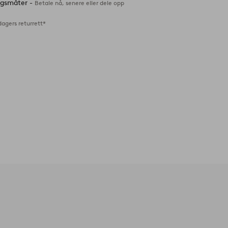
ingsmåter -
Betale nå, senere eller dele opp
dagers returrett*