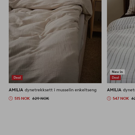
New in
Deal
Deal
AMILIA
dynetrekksett i musselin enkeltseng
AMILIA
dynet
515 NOK
629 NOK
547 NOK
6