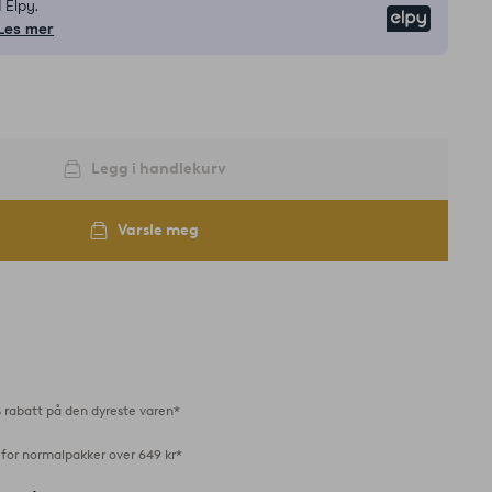
 Elpy.
Elpy
Les mer
Legg i handlekurv
Varsle meg
 rabatt på den dyreste varen*
 for normalpakker over 649 kr*