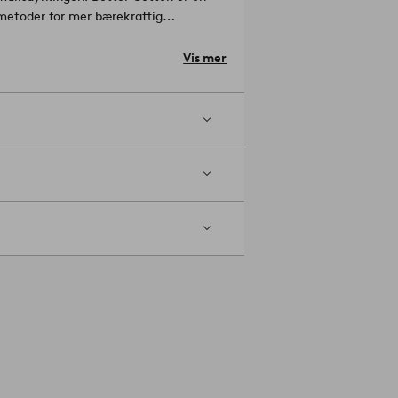
metoder for mer bærekraftig
usert bruk av sprøytemidler. Better
hold. Ved å velge våre
Vis mer
misjon. Better Cotton kommer fra et
roduktet. For mer informasjon om
ateriale: 100% Bomull.
åder, thread counts, pr. kvadrattomme i
kemiddel. Tørketrommel på middels
ngsmiddel). Vaskes separat. Vaskes
elnummer: 2136788-03