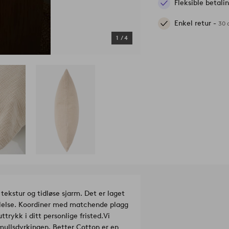
Fleksible betal
Enkel retur -
30 
1
/
4
kstur og tidløse sjarm. Det er laget
ølelse. Koordiner med matchende plagg
trykk i ditt personlige fristed.
Vi
mullsdyrkingen. Better Cotton er en