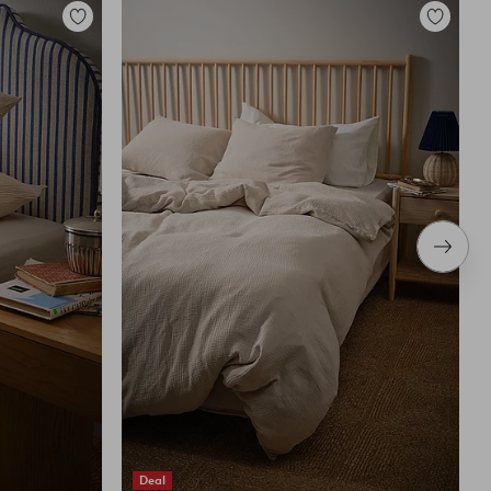
Legg
Legg
til
til
favoritter
favoritter
Neste
produ
Deal