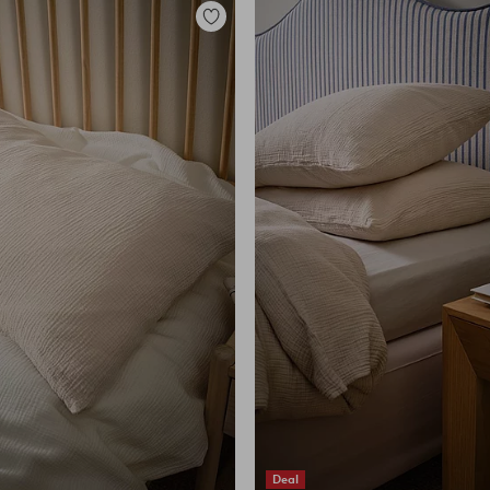
Legg
til
favoritter
Deal