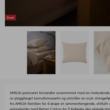
Deal
AMILIA-putevaret forvandler soverommet med sin innbydende te
av plaggfarget bomullsmusselin og utstråler en myk vintagef
fra AMILIA-familien for å skape et sammenhengende, stilfullt ut
samarbeider med Better Cotton for å forbedre den globale bo