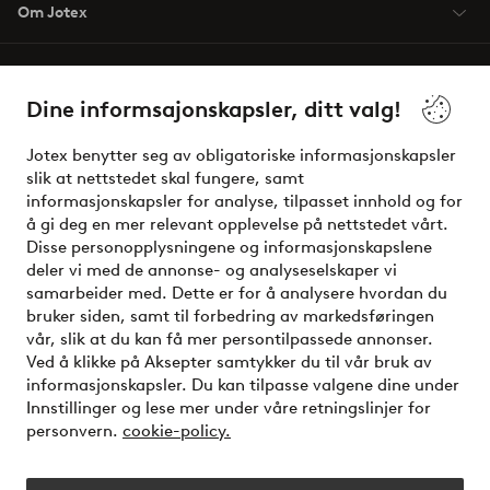
Om Jotex
Våre tjenester
Dine informsajonskapsler, ditt valg!
Vilkår
Jotex benytter seg av obligatoriske informasjonskapsler
slik at nettstedet skal fungere, samt
Venner
informasjonskapsler for analyse, tilpasset innhold og for
å gi deg en mer relevant opplevelse på nettstedet vårt.
Disse personopplysningene og informasjonskapslene
deler vi med de annonse- og analyseselskaper vi
Sikre betalinger - Betal direkte eller del opp
samarbeider med. Dette er for å analysere hvordan du
bruker siden, samt til forbedring av markedsføringen
Vil du vite mer om
våre betalingsalternativer
?
vår, slik at du kan få mer persontilpassede annonser.
elpy
Ved å klikke på Aksepter samtykker du til vår bruk av
informasjonskapsler. Du kan tilpasse valgene dine under
Innstillinger og lese mer under våre retningslinjer for
personvern.
cookie-policy.
Norge - Velg land