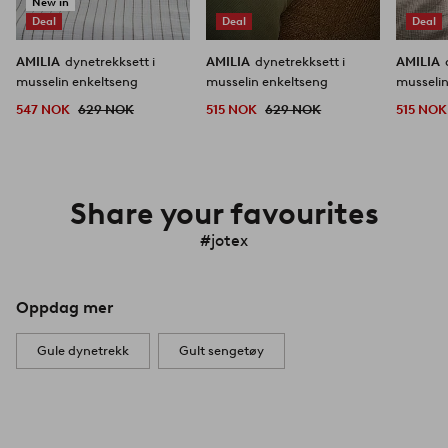
New in
Deal
Deal
Deal
AMILIA
dynetrekksett i
AMILIA
dynetrekksett i
AMILIA
musselin enkeltseng
musselin enkeltseng
musselin
547 NOK
629 NOK
515 NOK
629 NOK
515 NOK
Share your favourites
#jotex
Oppdag mer
Gule dynetrekk
Gult sengetøy