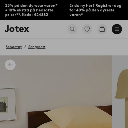
25% på den dyreste varen*
Er du ny her? Registrer deg
+ 10% ekstra på nedsatte
for 40% på den dyreste
priser**. Kode: 424882
varen*
Jotex’
Gå
Gå
logo
til
til
–
favorittmerkede
handlekurv
gå
produkter
Sengetøy
Sengesett
til
forsiden
Tilbake