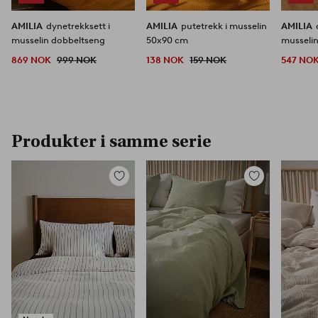
AMILIA
dynetrekksett i
AMILIA
putetrekk i musselin
AMILIA
musselin dobbeltseng
50x90 cm
musselin
869 NOK
999 NOK
138 NOK
159 NOK
547 NO
Produkter i samme serie
Legg
Legg
til
til
favoritter
favoritter