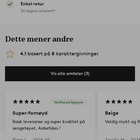
Enkel retur
30 dagers returrett*
Dette mener andre
4.1
basert på
8
karaktergivninger
Vis alle omtaler (3)
Verifierad kjøpere
Super-fornøyd
Beige
Rask leveranse og super kvalitet på
Veldig mykt og f
sengetøyet. Anbefales !
Bjørn L —
2026-05-
Amalie M —
202