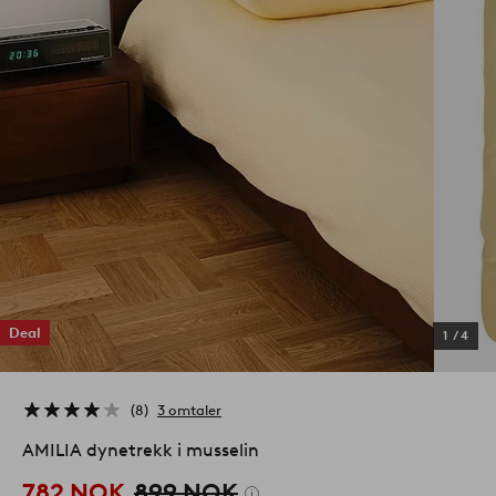
Deal
1
/
4
8
3 omtaler
AMILIA dynetrekk i musselin
782 NOK
899 NOK