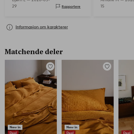
29
15
Rapportere
Informasjon om karakterer
Matchende deler
Legg
Legg
til
til
favoritter
favoritter
New in
New in
Deal
Deal
Deal