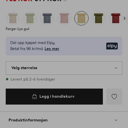
Farge: Lys gul
Del opp kjøpet med Elpy.
Elpy
Betal fra 96 kr/md.
Les mer
Velg størrelse
1 størrelser finnes på lager
Levert på 2-6 hverdager
Legg i handlekurv
Legg
til
favoritter
Produktinformasjon