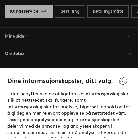
Kundeservice
Bestilling
Betalingsmåte
Mine sider
Om Jotex
Våre tjenester
Dine informsajonskapsler, ditt valg!
Vilkår
Jotex benytter seg av obligatoriske informasjonskapsler
slik at nettstedet skal fungere, samt
Venner
informasjonskapsler for analyse, tilpasset innhold og for
å gi deg en mer relevant opplevelse på nettstedet vårt.
Disse personopplysningene og informasjonskapslene
deler vi med de annonse- og analyseselskaper vi
Sikre betalinger - Betal direkte eller del opp
samarbeider med. Dette er for å analysere hvordan du