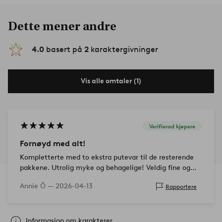
Dette mener andre
4.0
basert på
2
karaktergivninger
Vis alle omtaler (1)
Verifierad kjøpere
Fornøyd med alt!
Kompletterte med to ekstra putevar til de resterende
pakkene. Utrolig myke og behagelige! Veldig fine og
fargen er akkurat som forventet.
Annie Ö —
2026-04-13
Rapportere
Informasjon om karakterer