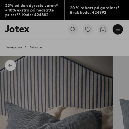
25% på den dyreste varen*
20 % rabatt på gardiner*.
+ 10% ekstra på nedsatte
Bruk kode: 424992
priser**. Kode: 424882
Jotex’
Gå
Gå
logo
til
til
–
favorittmerkede
handlekurv
gå
produkter
Sengetøy
Putevar
til
forsiden
Tilbake