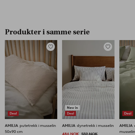
Produkter i samme serie
Legg
Legg
til
til
favoritter
favoritter
New in
Deal
Deal
Deal
AMILIA
putetrekk i musselin
AMILIA
dynetrekk i musselin
AMILIA
50x90 cm
musselin
486 NOK
559 NOK