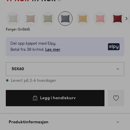
Farge: Gråblå
Del opp kjøpet med Elpy.
Elpy
Betal fra 38 kr/md.
Les mer
50X60
På lager
Levert på 2-6 hverdager
Legg i handlekurv
Legg i
handlekurv
Legg
til
favoritter
Produktinformasjon