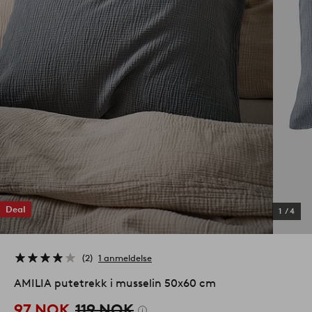
Deal
1
/
4
2
1 anmeldelse
AMILIA putetrekk i musselin 50x60 cm
97 NOK
119 NOK