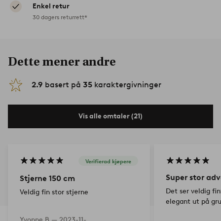
Enkel retur
30 dagers returrett*
Dette mener andre
2.9
basert på
35
karaktergivninger
Vis alle omtaler (21)
Verifierad kjøpere
Super stor adv
Stjerne 150 cm
Det ser veldig fin
Veldig fin stor stjerne
elegant ut på gru
Yvonne B —
2023-11-