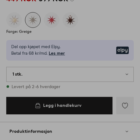
Farge: Greige
Del opp kjøpet med Elpy.
Elpy
Betal fra 68 kr/md.
Les mer
1 stk.
På lager
Levert på 2-6 hverdager
Legg i handlekurv
Legg
til
favoritter
Produktinformasjon