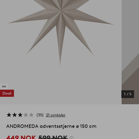
Deal
1
/
5
35
21 omtaler
ANDROMEDA adventsstjerne ø 150 cm
449 NOK
599 NOK