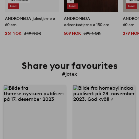
Deal
Deal
Deal
ANDROMEDA
julestjerne ø
ANDROMEDA
ANDRO
60 cm
adventsstjerne ø 150 cm
60 cm
261 NOK
349 NOK
509 NOK
599 NOK
279 NO
Share your favourites
#jotex