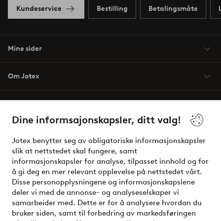
Kundeservice
Bestilling
Betalingsmåte
Mine sider
Om Jotex
Våre tjenester
Dine informsajonskapsler, ditt valg!
Vilkår
Jotex benytter seg av obligatoriske informasjonskapsler
slik at nettstedet skal fungere, samt
Venner
informasjonskapsler for analyse, tilpasset innhold og for
å gi deg en mer relevant opplevelse på nettstedet vårt.
Disse personopplysningene og informasjonskapslene
deler vi med de annonse- og analyseselskaper vi
Sikre betalinger - Betal direkte eller del opp
samarbeider med. Dette er for å analysere hvordan du
bruker siden, samt til forbedring av markedsføringen
Vil du vite mer om
våre betalingsalternativer
?