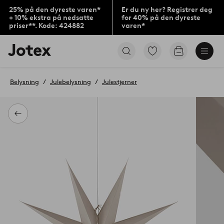
25% på den dyreste varen*
Er du ny her? Registrer deg
+ 10% ekstra på nedsatte
for 40% på den dyreste
priser**. Kode: 424882
varen*
Jotex’
Gå
Gå
logo
til
til
–
favorittmerkede
handlekurv
gå
produkter
Belysning
Julebelysning
Julestjerner
til
forsiden
Tilbake