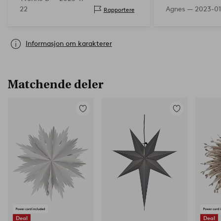
22
Agnes —
2023-0
Rapportere
Informasjon om karakterer
Matchende deler
Legg
Legg
til
til
favoritter
favoritter
Deal
Deal