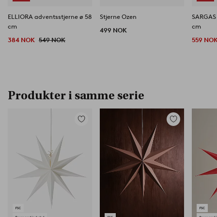
ELLIORA adventsstjerne ø 58
Stjerne Ozen
SARGAS 
cm
cm
499 NOK
384 NOK
549 NOK
559 NO
Produkter i samme serie
Legg
Legg
til
til
favoritter
favoritter