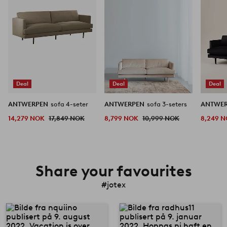
Deal
Deal
Deal
ANTWERPEN
sofa 4-seter
ANTWERPEN
sofa 3-seters
ANTWE
14,279 NOK
17,849 NOK
8,799 NOK
10,999 NOK
8,249 
Share your favourites
#jotex