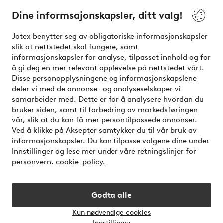
Dine informsajonskapsler, ditt valg!
Vilkår
Jotex benytter seg av obligatoriske informasjonskapsler
slik at nettstedet skal fungere, samt
Venner
informasjonskapsler for analyse, tilpasset innhold og for
å gi deg en mer relevant opplevelse på nettstedet vårt.
Disse personopplysningene og informasjonskapslene
deler vi med de annonse- og analyseselskaper vi
Sikre betalinger - Betal direkte eller del opp
samarbeider med. Dette er for å analysere hvordan du
bruker siden, samt til forbedring av markedsføringen
Vil du vite mer om
våre betalingsalternativer
?
vår, slik at du kan få mer persontilpassede annonser.
elpy
Ved å klikke på Aksepter samtykker du til vår bruk av
informasjonskapsler. Du kan tilpasse valgene dine under
Innstillinger og lese mer under våre retningslinjer for
personvern.
cookie-policy.
Norge - Velg land
Godta alle
Instagram
Facebook
Kun nødvendige cookies
Åpne
Innstillinger