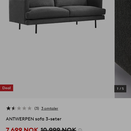
Deal
1
/
5
3
3 omtaler
ANTWERPEN sofa 3-seter
7,699 NOK
10,999 NOK