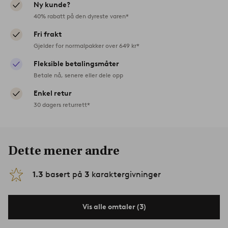
Ny kunde?
40% rabatt på den dyreste varen*
Fri frakt
Gjelder for normalpakker over 649 kr*
Fleksible betalingsmåter
Betale nå, senere eller dele opp
Enkel retur
30 dagers returrett*
Dette mener andre
1.3
basert på
3
karaktergivninger
Vis alle omtaler (3)