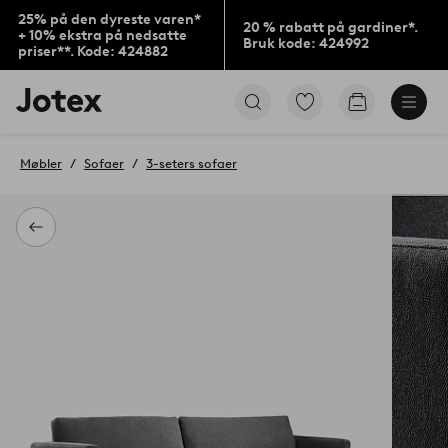
25% på den dyreste varen*
20 % rabatt på gardiner*.
+ 10% ekstra på nedsatte
Bruk kode: 424992
priser**. Kode: 424882
Jotex’
Gå
Gå
logo
til
til
–
favorittmerkede
handlekurv
gå
produkter
Møbler
Sofaer
3-seters sofaer
til
forsiden
Tilbake