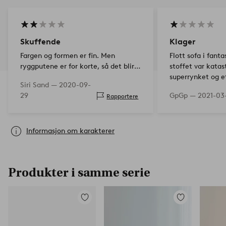
Skuffende
Klager
Fargen og formen er fin. Men
Flott sofa i fant
ryggputene er for korte, så det blir
stoffet var katas
en glippe hvor man kan se det
superrynket og e
Siri Sand —
2020-09-
svarte fra sofaryggen mellom.
ut som om jeg ha
29
GpGp —
2021-03
Rapportere
Putene er mindre enn de er på
år. Ble en klage,
bildene. Sittekomforten er heller i…
skjønt. Jotex va
Informasjon om karakterer
Produkter i samme serie
Legg
Legg
til
til
favoritter
favoritter