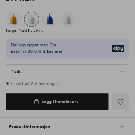
Farge: Matt hvit hvit
Del opp kjøpet med Elpy.
Elpy
Betal fra 80 kr/md.
Les mer
1 stk.
På lager
Levert på 2-6 hverdager
Legg i handlekurv
Legg
til
favoritter
Produktinformasjon