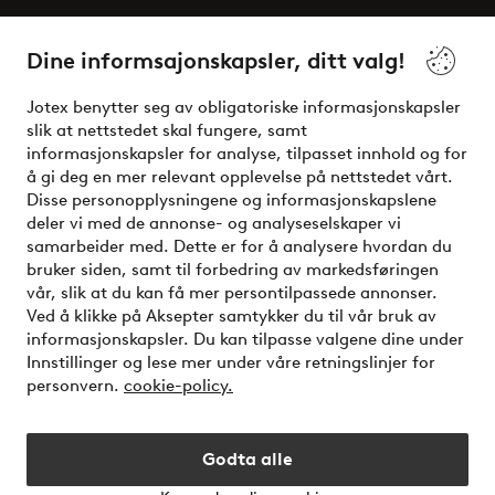
Våre tjenester
Dine informsajonskapsler, ditt valg!
Vilkår
Jotex benytter seg av obligatoriske informasjonskapsler
slik at nettstedet skal fungere, samt
Venner
informasjonskapsler for analyse, tilpasset innhold og for
å gi deg en mer relevant opplevelse på nettstedet vårt.
Disse personopplysningene og informasjonskapslene
deler vi med de annonse- og analyseselskaper vi
Sikre betalinger - Betal direkte eller del opp
samarbeider med. Dette er for å analysere hvordan du
bruker siden, samt til forbedring av markedsføringen
Vil du vite mer om
våre betalingsalternativer
?
vår, slik at du kan få mer persontilpassede annonser.
elpy
Ved å klikke på Aksepter samtykker du til vår bruk av
informasjonskapsler. Du kan tilpasse valgene dine under
Innstillinger og lese mer under våre retningslinjer for
personvern.
cookie-policy.
Norge - Velg land
Godta alle
Instagram
Facebook