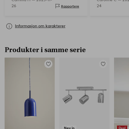
26
24
Rapportere
Informasjon om karakterer
Produkter i samme serie
Legg
Legg
til
til
favoritter
favoritter
New in
Deal