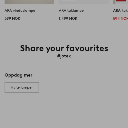
ARA vinduslampe
ARA taklampe
ARA
ta
599 NOK
1,499 NOK
594 NO
Share your favourites
#jotex
Oppdag mer
Hvite lamper