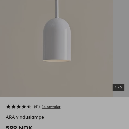
1
/
5
41
14 omtaler
ARA vinduslampe
599 NOK