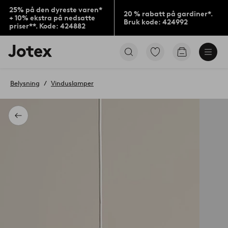
25% på den dyreste varen*
20 % rabatt på gardiner*.
+ 10% ekstra på nedsatte
Bruk kode: 424992
priser**. Kode: 424882
Jotex’
Gå
Gå
logo
til
til
–
favorittmerkede
handlekurv
gå
produkter
Belysning
Vinduslamper
til
forsiden
Tilbake