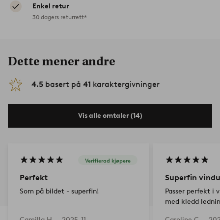
Enkel retur
30 dagers returrett*
Dette mener andre
4.5
basert på
41
karaktergivninger
Vis alle omtaler (14)
Verifierad kjøpere
Perfekt
Superfin vind
Som på bildet - superfin!
Passer perfekt i 
med kledd ledning
Superfornøyd!
Camilla H —
2025-11-
Caroline C —
20