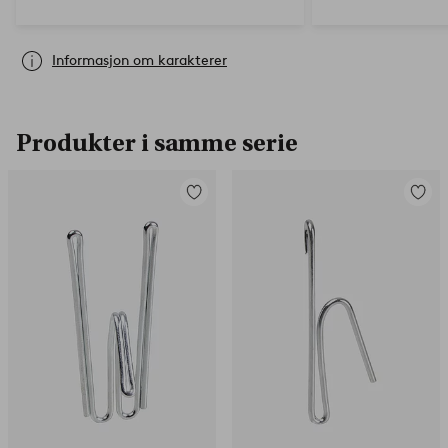
Informasjon om karakterer
Produkter i samme serie
Legg
Legg
til
til
favoritter
favorit