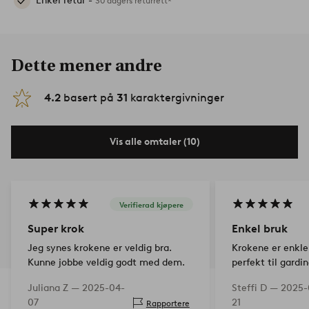
Enkel retur -
30 dagers returrett*
Dette mener andre
4.2
basert på
31
karaktergivninger
Vis alle omtaler (10)
Verifierad kjøpere
Super krok
Enkel bruk
Jeg synes krokene er veldig bra.
Krokene er enkle 
Kunne jobbe veldig godt med dem.
perfekt til gardin
bedre enn dette.
Juliana Z —
2025-04-
Steffi D —
2025-
07
21
Rapportere