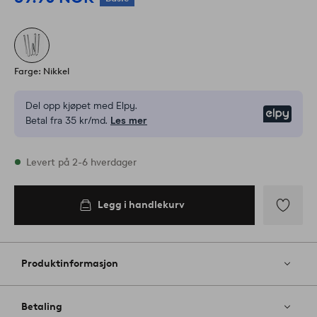
Farge: Nikkel
Del opp kjøpet med Elpy.
Elpy
Betal fra 35 kr/md.
Les mer
På lager
Levert på 2-6 hverdager
Legg i handlekurv
Legg i
handlekurv
Legg
til
favoritter
Produktinformasjon
Betaling