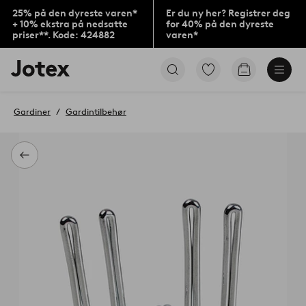
25% på den dyreste varen*
Er du ny her? Registrer deg
+ 10% ekstra på nedsatte
for 40% på den dyreste
priser**. Kode: 424882
varen*
Jotex’
Gå
Gå
logo
til
til
–
favorittmerkede
handlekurv
gå
produkter
Gardiner
Gardintilbehør
til
forsiden
Tilbake