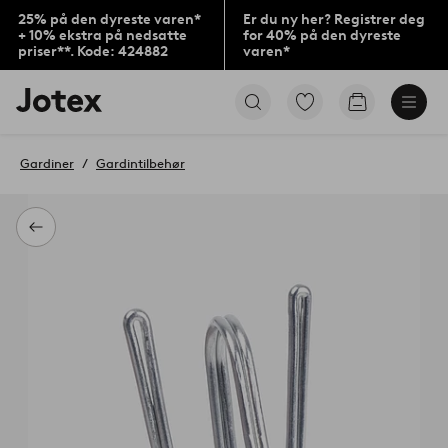
25% på den dyreste varen*
Er du ny her? Registrer deg
+ 10% ekstra på nedsatte
for 40% på den dyreste
priser**. Kode: 424882
varen*
Jotex’
Gå
Gå
logo
til
til
–
favorittmerkede
handlekurv
gå
produkter
Gardiner
Gardintilbehør
til
forsiden
Tilbake