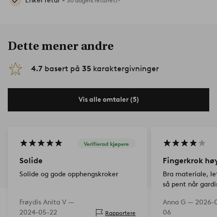
Enkel retur -
30 dagers returrett*
Dette mener andre
4.7
basert på
35
karaktergivninger
Vis alle omtaler (5)
Verifierad kjøpere
Solide
Fingerkrok hø
Solide og gode opphengskroker
Bra materiale, le
så pent når gardi
Frøydis Anita V —
Anna G —
2026-
2024-05-22
06
Rapportere