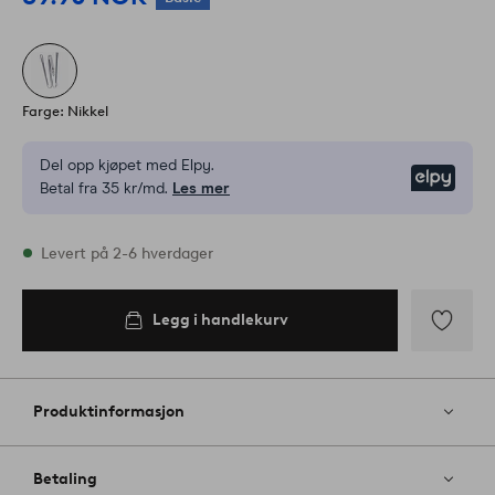
Farge: Nikkel
Del opp kjøpet med Elpy.
Elpy
Betal fra 35 kr/md.
Les mer
På lager
Levert på 2-6 hverdager
Legg i handlekurv
Legg i
handlekurv
Legg
til
favoritter
Produktinformasjon
Betaling