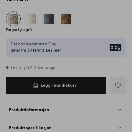
Farge: Lysegrå
Del opp kjøpet med Elpy.
Elpy
Betal fra 30 kr/md.
Les mer
På lager
Levert på 2-6 hverdager
Legg i handlekurv
Legg i
handlekurv
Legg
til
favoritter
Produktinformasjon
Produkt spesifikasjon