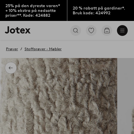
25% på den dyreste varen*
20 % rabatt på gardiner*.
+ 10% ekstra på nedsatte
Bruk kode: 424992
priser**. Kode: 424882
Jotex’
Gå
Gå
logo
til
til
–
favorittmerkede
handlekurv
gå
produkter
Prøver
Stoffprøver - Møbler
til
forsiden
Tilbake