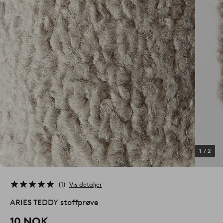
1
/
2
1
Vis detaljer
ARIES TEDDY stoffprøve
10 NOK