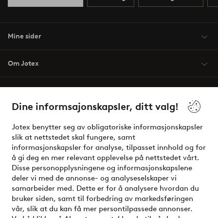
Mine sider
Om Jotex
Våre tjenester
Dine informsajonskapsler, ditt valg!
Vilkår
Jotex benytter seg av obligatoriske informasjonskapsler
slik at nettstedet skal fungere, samt
Venner
informasjonskapsler for analyse, tilpasset innhold og for
å gi deg en mer relevant opplevelse på nettstedet vårt.
Disse personopplysningene og informasjonskapslene
deler vi med de annonse- og analyseselskaper vi
Sikre betalinger - Betal direkte eller del opp
samarbeider med. Dette er for å analysere hvordan du
bruker siden, samt til forbedring av markedsføringen
Vil du vite mer om
våre betalingsalternativer
?
vår, slik at du kan få mer persontilpassede annonser.
elpy