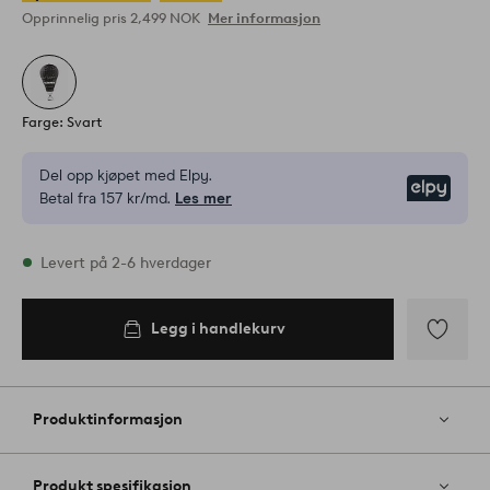
Opprinnelig pris
2,499 NOK
Mer informasjon
Farge: Svart
Del opp kjøpet med Elpy.
Elpy
Betal fra 157 kr/md.
Les mer
På lager
Levert på 2-6 hverdager
Legg i handlekurv
Legg i
handlekurv
Legg
til
favoritter
Produktinformasjon
Produkt spesifikasjon