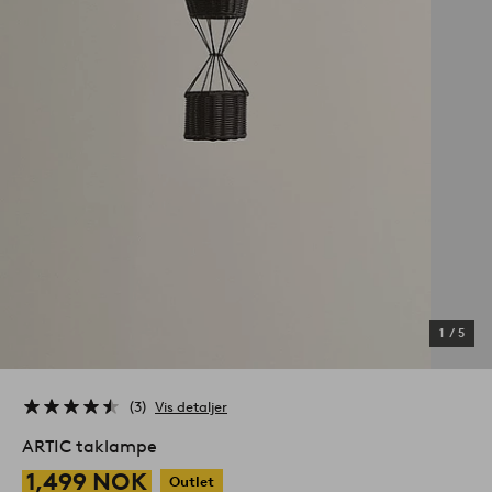
1
/
5
3
Vis detaljer
ARTIC taklampe
1,499 NOK
Outlet