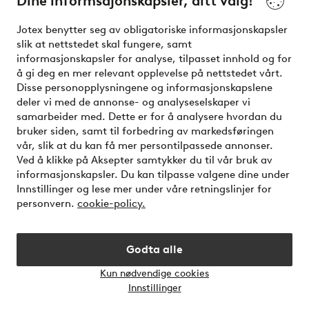
Dine informsajonskapsler, ditt valg!
Kundeservice
Bestilling
Betalingsmåte
Jotex benytter seg av obligatoriske informasjonskapsler
slik at nettstedet skal fungere, samt
informasjonskapsler for analyse, tilpasset innhold og for
å gi deg en mer relevant opplevelse på nettstedet vårt.
Mine sider
Disse personopplysningene og informasjonskapslene
deler vi med de annonse- og analyseselskaper vi
Om Jotex
samarbeider med. Dette er for å analysere hvordan du
bruker siden, samt til forbedring av markedsføringen
vår, slik at du kan få mer persontilpassede annonser.
Våre tjenester
Ved å klikke på Aksepter samtykker du til vår bruk av
informasjonskapsler. Du kan tilpasse valgene dine under
Innstillinger og lese mer under våre retningslinjer for
Vilkår
personvern.
cookie-policy.
Venner
Godta alle
Kun nødvendige cookies
Åpne
Innstillinger
chat-
Sikre betalinger - Betal direkte eller del opp
bokse
Vil du vite mer om
våre betalingsalternativer
?