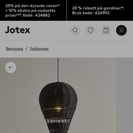
25% på den dyreste varen*
20 % rabatt på gardiner*.
+ 10% ekstra på nedsatte
Bruk kode: 424992
priser**. Kode: 424882
Jotex’
Gå
Gå
logo
til
til
–
favorittmerkede
handlekurv
gå
produkter
Belysning
Taklamper
til
forsiden
Tilbake