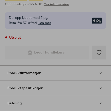
Opprinnelig pris
129 NOK
Mer informasjon
Del opp kjøpet med Elpy.
Elpy
Betal fra 37 kr/md.
Les mer
Utsolgt
Legg i handlekurv
Legg
til
favoritter
Produktinformasjon
Produkt spesifikasjon
Betaling