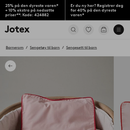
25% på den dyreste varen*
Er du ny her? Registrer deg
+ 10% ekstra på nedsatte
for 40% på den dyreste
priser**. Kode: 424882
varen*
Jotex’
Gå
Gå
logo
til
til
–
favorittmerkede
handlekurv
gå
produkter
Barnerom
Sengetøy til barn
Sengesett til barn
til
forsiden
Tilbake