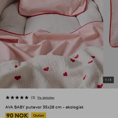
1
/
3
3
Vis detaljer
AVA BABY putevar 35x28 cm - økologisk
90 NOK
Outlet