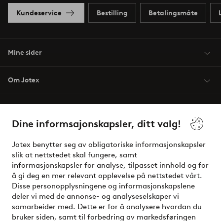
Kundeservice
Bestilling
Betalingsmåte
Mine sider
Om Jotex
Våre tjenester
Dine informsajonskapsler, ditt valg!
Vilkår
Jotex benytter seg av obligatoriske informasjonskapsler
slik at nettstedet skal fungere, samt
Venner
informasjonskapsler for analyse, tilpasset innhold og for
å gi deg en mer relevant opplevelse på nettstedet vårt.
Disse personopplysningene og informasjonskapslene
deler vi med de annonse- og analyseselskaper vi
Sikre betalinger - Betal direkte eller del opp
samarbeider med. Dette er for å analysere hvordan du
bruker siden, samt til forbedring av markedsføringen
Vil du vite mer om
våre betalingsalternativer
?