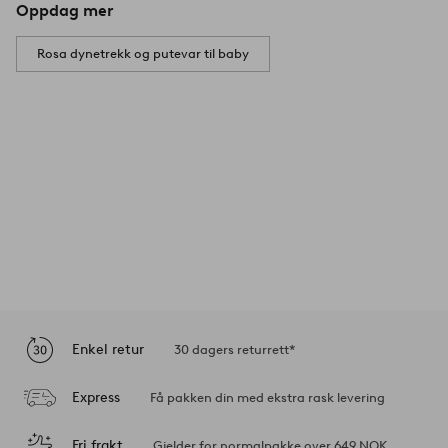
Oppdag mer
Rosa dynetrekk og putevar til baby
Enkel retur
30 dagers returrett*
Express
Få pakken din med ekstra rask levering
Fri frakt
Gjelder for normalpakke over 649 NOK