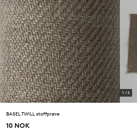
1
/
2
BASEL TWILL stoffprøve
10 NOK