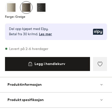
Farge: Greige
Del opp kjøpet med Elpy.
Elpy
Betal fra 30 kr/md.
Les mer
På lager
Levert på 2-6 hverdager
Legg i handlekurv
Legg i
handlekurv
Legg
til
favori
Produktinformasjon
Produkt spesifikasjon