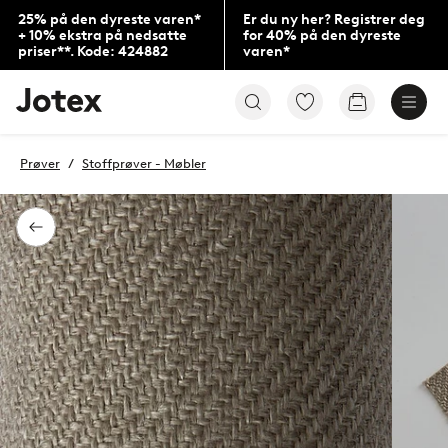
25% på den dyreste varen*
Er du ny her? Registrer deg
+ 10% ekstra på nedsatte
for 40% på den dyreste
priser**. Kode: 424882
varen*
Jotex’
Gå
Gå
logo
til
til
–
favorittmerkede
handlekurv
gå
produkter
Prøver
Stoffprøver - Møbler
til
forsiden
Tilbake