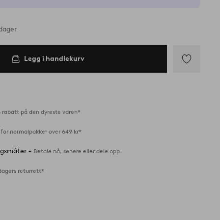
rdager
Legg i handlekurv
Legg
til
favoritter
 rabatt på den dyreste varen*
 for normalpakker over 649 kr*
ingsmåter -
Betale nå, senere eller dele opp
dagers returrett*