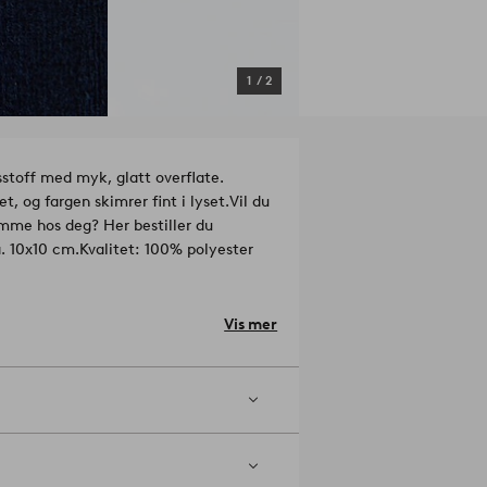
1
/
2
sstoff med myk, glatt overflate.
t, og fargen skimrer fint i lyset.
Vil du
emme hos deg? Her bestiller du
a. 10x10 cm.
Kvalitet: 100% polyester
Vis mer