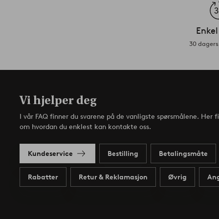
Enkel
30 dagers 
Vi hjelper deg
I vår FAQ finner du svarene på de vanligste spørsmålene. Her f
om hvordan du enklest kan kontakte oss.
Kundeservice
Bestilling
Betalingsmåte
Rabatter
Retur & Reklamasjon
Øvrig
Ang