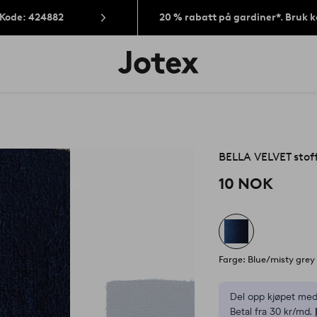
 Kode: 424882
20 % rabatt på gardiner*. Bruk 
Jotex’
logo
–
gå
til
forsiden
BELLA VELVET stof
10 NOK
Farge: Blue/misty grey
Del opp kjøpet med
Betal fra 30 kr/md.