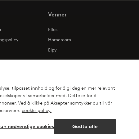
Venner
r
Ellos
ngspolicy
Homeroom
Elpy
lyse, tilpasset innhold og for å gi deg en mer relevant
selskaper vi samarbeider med. Dette er for å
nonser. Ved å klikke på Aksepter samtykker du til vår
personvern.
cookie-policy.
Kun nødvendige cookies
Godta alle
ok
Åpne
chat-