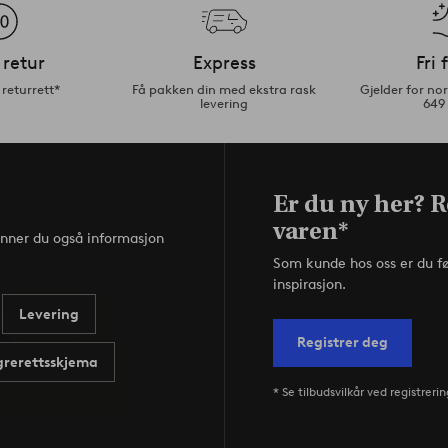
 retur
Express
Fri 
returrett*
Få pakken din med ekstra rask
Gjelder for n
levering
649
Er du ny her? R
varen*
inner du også informasjon
Som kunde hos oss er du f
inspirasjon.
Levering
Registrer deg
rerettsskjema
* Se tilbudsvilkår ved registrerin