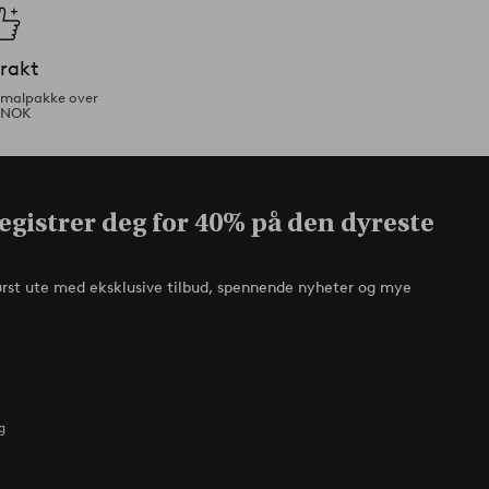
frakt
ormalpakke over
 NOK
egistrer deg for 40% på den dyreste
ørst ute med eksklusive tilbud, spennende nyheter og mye
g