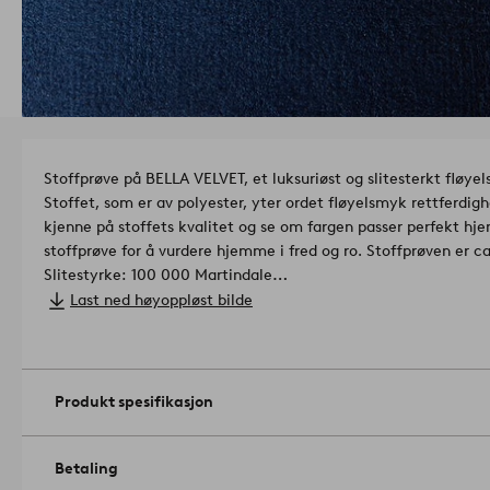
Stoffprøve på BELLA VELVET, et luksuriøst og slitesterkt fløyel
Stoffet, som er av polyester, yter ordet fløyelsmyk rettferdighe
kjenne på stoffets kvalitet og se om fargen passer perfekt hj
stoffprøve for å vurdere hjemme i fred og ro. Stoffprøven er c
Slitestyrke: 100 000 Martindale
Lysekthet: 3,5/5
Last ned høyoppløst bilde
Nuppedannelse: 3,5/5
Artikelnummer: 1729406-01-0
Produkt spesifikasjon
Betaling