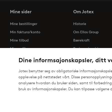
Mine sider
Om Jotex
Mine bestillinger
Historie
Min faktura/konto
Om Ellos Group
Mine tilbud
Bærekraft
Min profil
Business inquiries
Tilgjengelighetserklæri
Dine informsajonskapsler, ditt v
Jotex benytter seg av obligatoriske informasjonskapsler
opplevelse på nettstedet vårt. Disse personopplysnin
Sikre betalinger - Betal direkte eller del opp
analysere hvordan du bruker siden, samt til forbedring
elpy
Vil du vite mer om
våre betalingsalternativer
?
bruk av informasjonskapsler. Du kan tilpasse valgene d