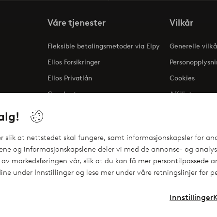
Våre tjenester
Vilkår
Fleksible betalingsmetoder via Elpy
Generelle vilkå
Ellos Forsikringer
Personopplysni
Ellos Privatlån
Cookies
Gavekort
Affiliate
ng
alg!
 slik at nettstedet skal fungere, samt informasjonskapsler for ana
gene og informasjonskapslene deler vi med de annonse- og analyse
 av markedsføringen vår, slik at du kan få mer persontilpassede an
ine under Innstillinger og lese mer under våre retningslinjer for 
Innstillinger
Instagram
Facebo
Norge - Velg land