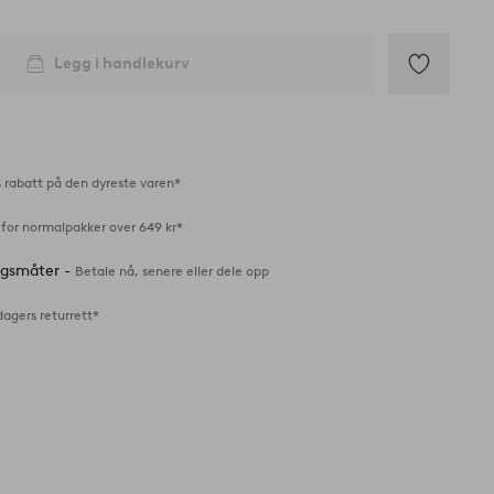
Legg i handlekurv
Legg
til
favoritter
 rabatt på den dyreste varen*
 for normalpakker over 649 kr*
ingsmåter -
Betale nå, senere eller dele opp
dagers returrett*