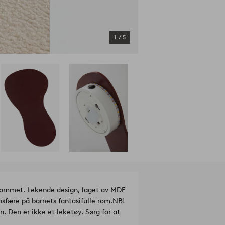
1
/
5
erommet. Lekende design, laget av MDF
sfære på barnets fantasifulle rom.
NB!
. Den er ikke et leketøy. Sørg for at