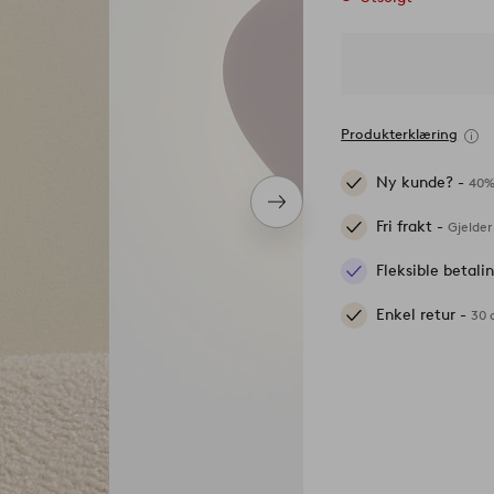
Produkterklæring
Ny kunde? -
40%
Neste
Fri frakt -
produkt
Gjelder
Fleksible betal
Enkel retur -
30 