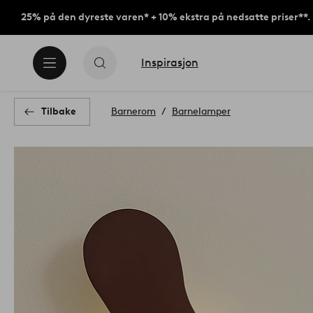
25% på den dyreste varen* + 10% ekstra på nedsatte priser**.
Inspirasjon
Tilbake
Barnerom
Barnelamper