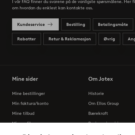
I vår FAQ finner du svarene på de vanligste spørsmålene. Her f
om hvordan du enklest kan kontakte oss.
Kundeservice
Bestilling
Betalingsmåte
Rabatter
Retur & Reklamasjon
Øvrig
Ang
Mine sider
Om Jotex
Mine bestillinger
Historie
Min faktura/konto
Om Ellos Group
Mine tilbud
Bærekraft
Min profil
Business inquiries
Tilgjengelighetserklæri