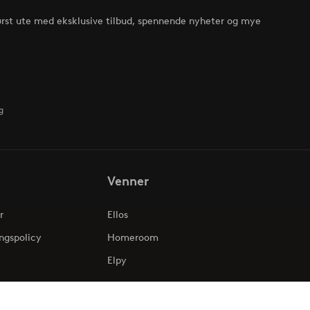
ørst ute med eksklusive tilbud, spennende nyheter og mye
g
Venner
r
Ellos
ngspolicy
Homeroom
Elpy