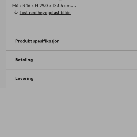
Mål: B 16 x H 29.0 x D 3.6 cm.
Effekt max: 10aa54da w.
Last ned høyoppløst bilde
Drives av 2 st AAA-batterier. Batterier er ikke inkludert.
Artike
Produkt spesifikasjon
Betaling
Levering