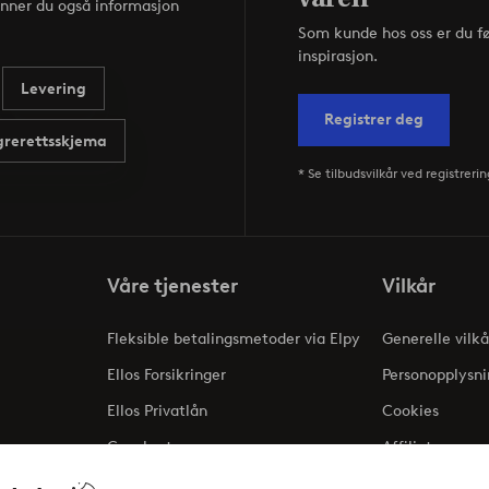
inner du også informasjon
Som kunde hos oss er du f
inspirasjon.
Levering
Registrer deg
rerettsskjema
* Se tilbudsvilkår ved registrerin
Våre tjenester
Vilkår
Fleksible betalingsmetoder via Elpy
Generelle vilkå
Ellos Forsikringer
Personopplysni
Ellos Privatlån
Cookies
Gavekort
Affiliate
ng