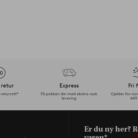
 retur
Express
Fri 
returrett*
Få pakken din med ekstra rask
Gjelder for n
levering
649
Er du ny her? R
varen*