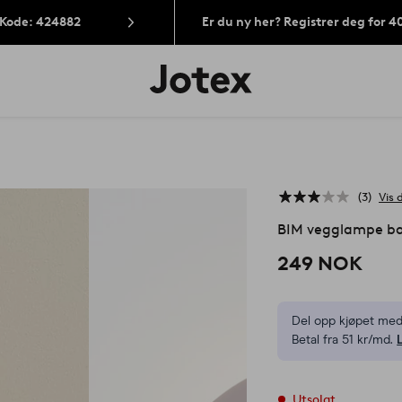
 Kode: 424882
Er du ny her? Registrer deg for 
Jotex’
logo
–
gå
til
forsiden
3
Vis 
BIM vegglampe ba
249 NOK
Del opp kjøpet med
Betal fra 51 kr/md.
Utsolgt