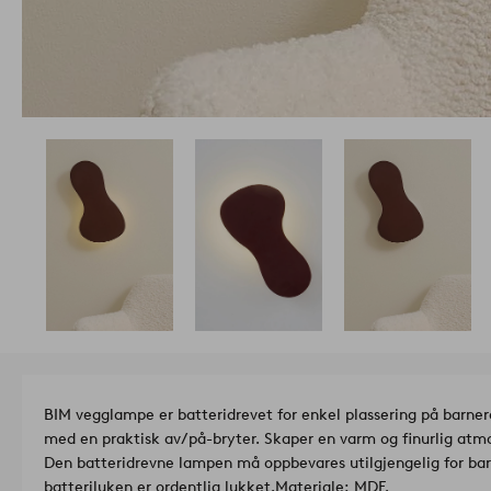
BIM vegglampe er batteridrevet for enkel plassering på barn
med en praktisk av/på-bryter. Skaper en varm og finurlig atmo
Den batteridrevne lampen må oppbevares utilgjengelig for barn
batteriluken er ordentlig lukket.
Materiale: MDF.