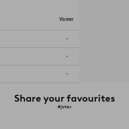
lnummer: 1775766-01-0
Vis mer
Share your favourites
#jotex