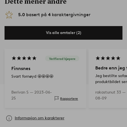
Dette mener andre
5.0
basert på
4
karaktergivninger
Vis alle omtaler (2)
Verifierad kjøpere
Bedre enn jeg 
Finnsnes
Jeg bestilte sofae
Svart fornøyd 🤩🤩🤩🤩
produktbildet ser
(modellfoto av st
Berivan S —
2023-06-
rakastunut 33 —
riktig nyanse), og
25
08-09
Rapportere
Når du åpnet pa
Informasjon om karakterer