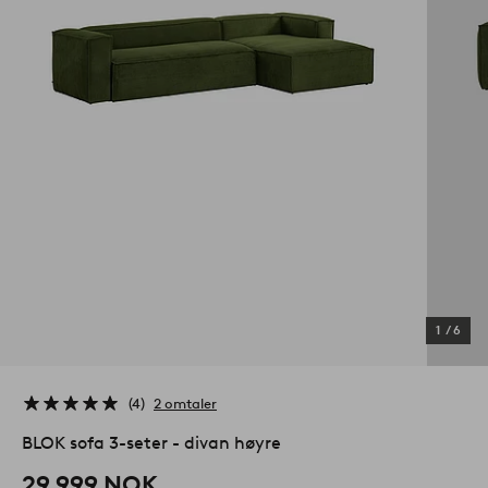
1
/
6
4
2 omtaler
BLOK sofa 3-seter - divan høyre
29,999 NOK