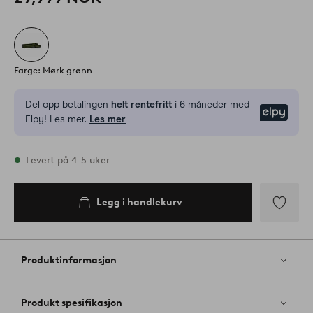
Farge: Mørk grønn
Del opp betalingen
helt rentefritt
i 6 måneder med
Elpy
Elpy! Les mer.
Les mer
På lager
Levert på 4-5 uker
Legg i handlekurv
Legg i
handlekurv
Legg
til
favoritter
Produktinformasjon
Produkt spesifikasjon