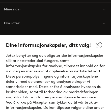
Mine sider
Om Jotex
Våre tjenester
Dine informsajonskapsler, ditt valg!
Vilkår
Jotex benytter seg av obligatoriske informasjonskapsler
slik at nettstedet skal fungere, samt
Venner
informasjonskapsler for analyse, tilpasset innhold og for
å gi deg en mer relevant opplevelse på nettstedet vårt.
Disse personopplysningene og informasjonskapslene
deler vi med de annonse- og analyseselskaper vi
Sikre betalinger - Betal direkte eller del opp
samarbeider med. Dette er for å analysere hvordan du
bruker siden, samt til forbedring av markedsføringen
Vil du vite mer om
våre betalingsalternativer
?
vår, slik at du kan få mer persontilpassede annonser.
elpy
Ved å klikke på Aksepter samtykker du til vår bruk av
informasjonskapsler. Du kan tilpasse valgene dine under