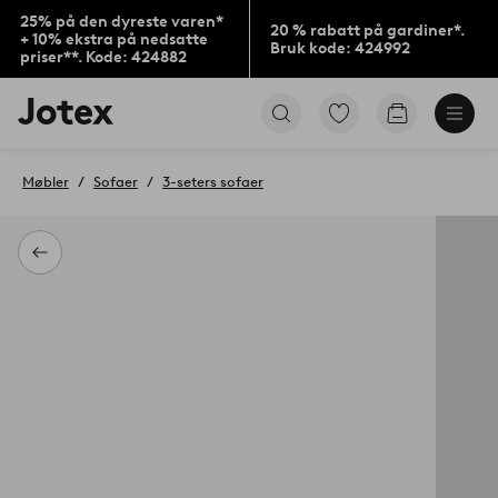
25% på den dyreste varen*
20 % rabatt på gardiner*.
+ 10% ekstra på nedsatte
Bruk kode: 424992
priser**. Kode: 424882
Jotex’
Gå
Gå
logo
til
til
–
favorittmerkede
handlekurv
gå
produkter
Møbler
Sofaer
3-seters sofaer
til
forsiden
Tilbake