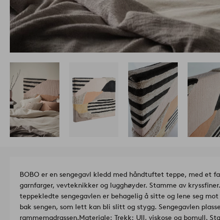
BOBO er en sengegavl kledd med håndtuftet teppe, med et fan
garnfarger, vevteknikker og lugghøyder. Stamme av kryssfiner.
teppekledte sengegavlen er behagelig å sitte og lene seg mo
bak sengen, som lett kan bli slitt og stygg. Sengegavlen plas
rammemadrassen.
Materiale: Trekk: Ull, viskose og bomull. S