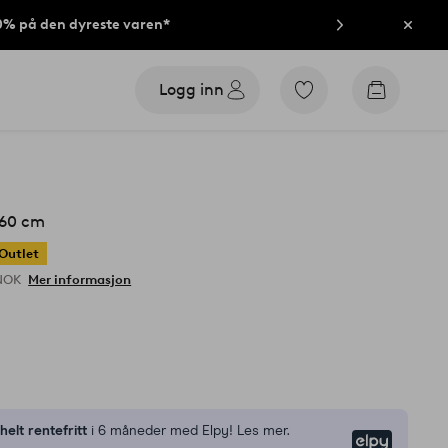
40% på den dyreste varen*
Lukk
Logg inn
Gå
Gå
til
til
favorittmerkede
handleku
produkter
160 cm
Outlet
 NOK
Mer informasjon
n
helt rentefritt
i 6 måneder med Elpy! Les mer.
Elpy