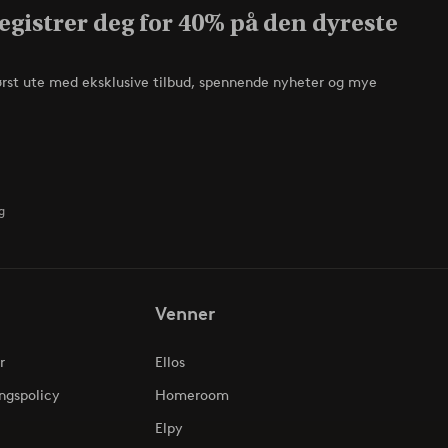
egistrer deg for 40% på den dyreste
ørst ute med eksklusive tilbud, spennende nyheter og mye
g
Venner
r
Ellos
ngspolicy
Homeroom
Elpy