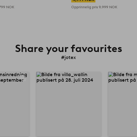
799 NOK
Opprinnelig pris
9,999 NOK
Share your favourites
#jotex