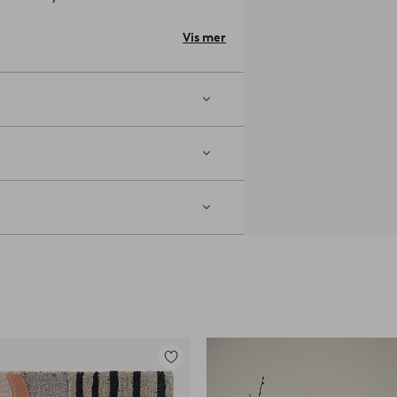
er seng/rammemadrass som er 160 cm
Vis mer
t klut.
e puter, så får du en seng som både
-01-0
Legg
til
favoritter