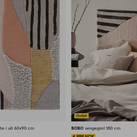
Outlet
te i ull 60x90 cm
BOBO
sengegavl 180 cm
4,999 NOK