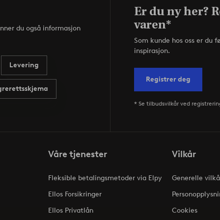
Er du ny her? R
varen*
inner du også informasjon
Som kunde hos oss er du f
inspirasjon.
Levering
Registrer deg
rerettsskjema
* Se tilbudsvilkår ved registrerin
Våre tjenester
Vilkår
Fleksible betalingsmetoder via Elpy
Generelle vilkå
Ellos Forsikringer
Personopplysni
Ellos Privatlån
Cookies