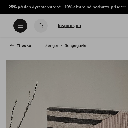
25% på den dyreste varen* + 10% ekstra på nedsatte priser**.
Inspirasjon
Tilbake
Senger
Sengegavler