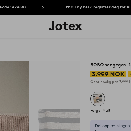
 Kode: 424882
Er du ny her? Registrer deg for 
Jotex’
logo
–
gå
til
forsiden
BOBO sengegavl 
3,999 NOK
Opprinnelig pris
7,999
Farge: Multi
Del opp betalinge