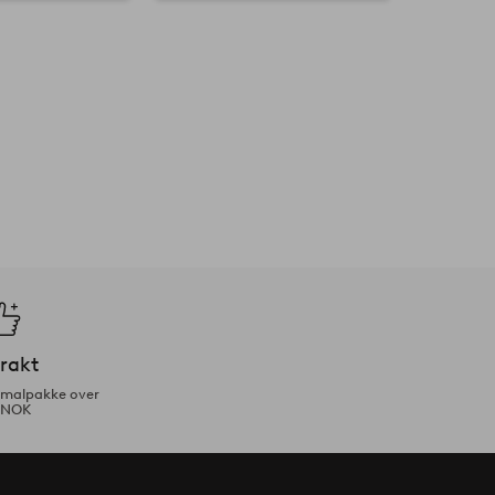
frakt
ormalpakke over
 NOK