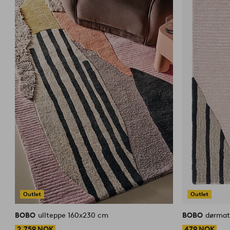
Outlet
Outlet
BOBO
ullteppe 160x230 cm
BOBO
dørmat
2,759 NOK
479 NOK