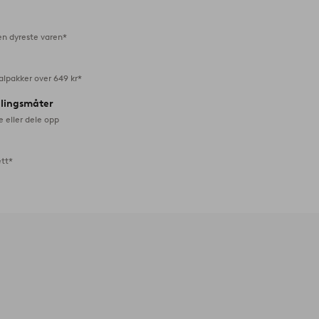
en dyreste varen*
alpakker over 649 kr*
alingsmåter
e eller dele opp
ett*