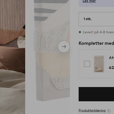
Les mer
1 stk.
På lager
Levert på 4-8 hve
Kompletter me
Neste
produkt
AM
62
Produkterklæring