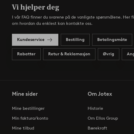
Vi hjelper deg
I vår FAQ finner du svarene på de vanligste spørsmålene. Her f
om hvordan du enklest kan kontakte oss.
Kundeservice
Bestilling
Betalingsmåte
Rabatter
Retur & Reklamasjon
Øvrig
Ang
Mine sider
Om Jotex
Mine bestillinger
Historie
Min faktura/konto
Om Ellos Group
Mine tilbud
Bærekraft