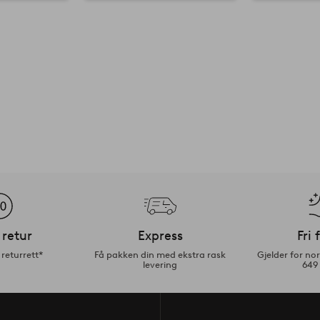
 retur
Express
Fri 
returrett*
Få pakken din med ekstra rask
Gjelder for n
levering
649