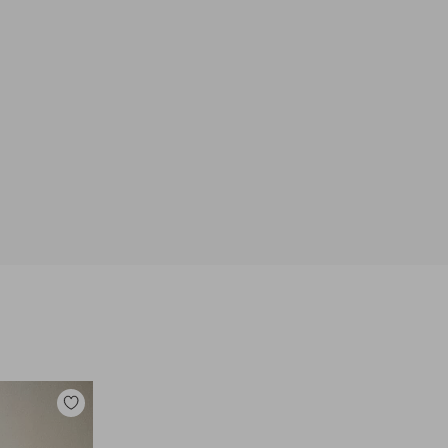
Legg
til
favoritter