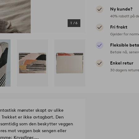
Ny kunde?
40% rabatt på d
1
/
6
Fri frakt
Gjelder for norm
Fleksible bet
Betale nå, sener
Enkel retur
30 dagers returr
tastisk mønster skapt av ulike
 Trekket er ikke avtagbart. Den
t samtidig som den beskytter veggen
seres mot veggen bak sengen eller
tamme: Kryssfiner.