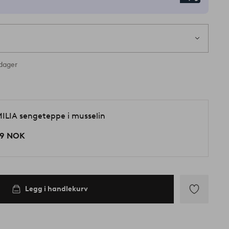
rdager
d
ILIA sengeteppe i musselin
9 NOK
Legg i handlekurv
Legg
til
favoritter