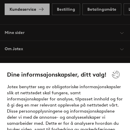
Kundeservice
Bestilling
Betalingsmåte
Mine sider
Om Jotex
Våre tjenester
Dine informsajonskapsler, ditt valg!
Vilkår
Jotex benytter seg av obligatoriske informasjonskapsler
slik at nettstedet skal fungere, samt
Venner
informasjonskapsler for analyse, tilpasset innhold og for
å gi deg en mer relevant opplevelse på nettstedet vårt.
Disse personopplysningene og informasjonskapslene
deler vi med de annonse- og analyseselskaper vi
Sikre betalinger - Betal direkte eller del opp
samarbeider med. Dette er for å analysere hvordan du
bruker siden, samt til forbedring av markedsføringen