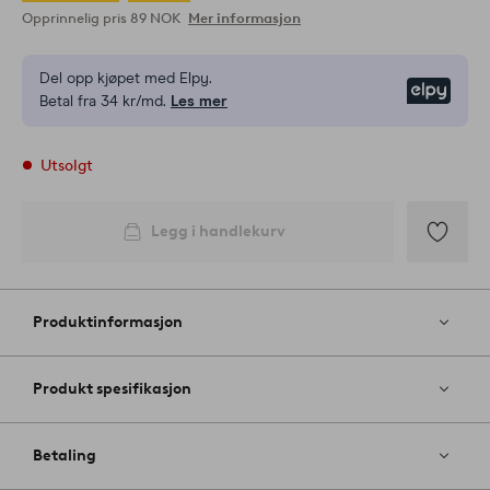
Opprinnelig pris
89 NOK
Mer informasjon
Del opp kjøpet med Elpy.
Elpy
Betal fra 34 kr/md.
Les mer
Utsolgt
Legg i handlekurv
Legg
til
favoritter
Produktinformasjon
Produkt spesifikasjon
Betaling