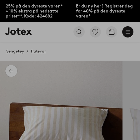
25% på den dyreste varen*
Er du ny her? Registrer deg
+ 10% ekstra på nedsatte
for 40% på den dyreste
priser**. Kode: 424882
varen*
Jotex’
Gå
Gå
logo
til
til
–
favorittmerkede
handlekurv
gå
produkter
Sengetøy
Putevar
til
forsiden
Tilbake