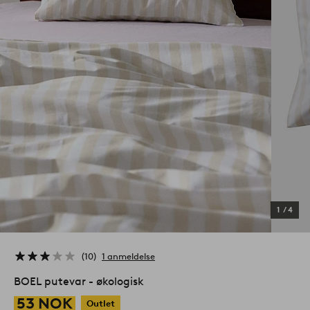
1
/
4
10
1 anmeldelse
BOEL putevar - økologisk
53 NOK
Outlet