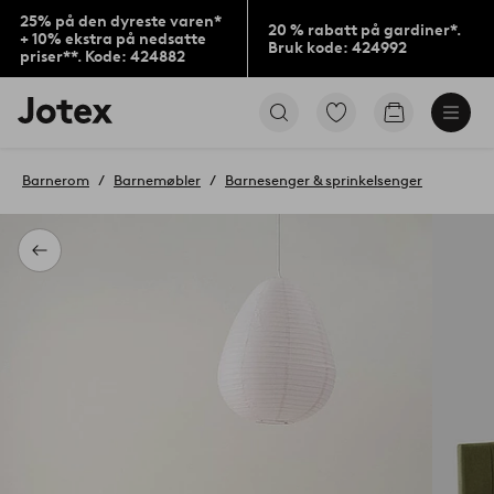
25% på den dyreste varen*
20 % rabatt på gardiner*.
+ 10% ekstra på nedsatte
Bruk kode: 424992
priser**. Kode: 424882
Jotex’
Gå
Gå
logo
til
til
–
favorittmerkede
handlekurv
gå
produkter
Barnerom
Barnemøbler
Barnesenger & sprinkelsenger
til
forsiden
Tilbake