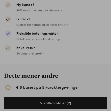
Ny kunde?
40% rabatt på den dyreste varen*
Fri frakt
Gjelder for normalpakker over 649 kr*
Fleksible betalingsmåter
Betale nå, senere eller dele opp
Enkel retur
30 dagers returrett*
Dette mener andre
4.8
basert på
5
karaktergivninger
Vis alle omtaler (2)