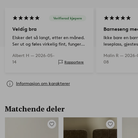
Verifierad kjøpere
Veldig bra
Barneseng med
Elsker det så langt, etter en måned.
Ikke bare en bar
Ser ut og føles virkelig fint, fungerer
leseplass, gjeste
veldig bra. Enkleste montering
møbel med stil
Albert H —
2026-05-
Malin R —
2026-
noensinne. Var ment å også brukes
14
08
Rapportere
som gjesteseng dobbelt, men litt
bekymret for om…
Informasjon om karakterer
Matchende deler
Legg
Legg
til
til
favoritter
favoritter