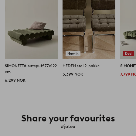
New in
Deal
SIMONETTA
sittepuff 77x122
HEDEN stol 2-pakke
SIMONE
cm
3,399 NOK
7,799 N
6,299 NOK
Share your favourites
#jotex