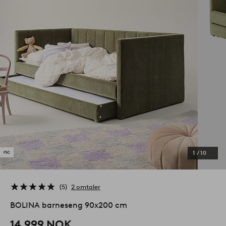
1
/
10
5
2 omtaler
BOLINA barneseng 90x200 cm
14,999 NOK