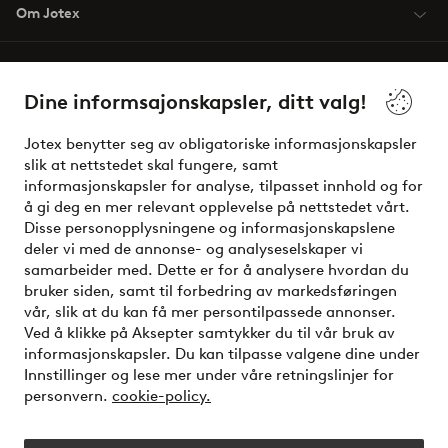
Om Jotex
Våre tjenester
Dine informsajonskapsler, ditt valg!
Vilkår
Jotex benytter seg av obligatoriske informasjonskapsler
slik at nettstedet skal fungere, samt
Venner
informasjonskapsler for analyse, tilpasset innhold og for
å gi deg en mer relevant opplevelse på nettstedet vårt.
Disse personopplysningene og informasjonskapslene
deler vi med de annonse- og analyseselskaper vi
Sikre betalinger - Betal direkte eller del opp
samarbeider med. Dette er for å analysere hvordan du
bruker siden, samt til forbedring av markedsføringen
Vil du vite mer om
våre betalingsalternativer
?
vår, slik at du kan få mer persontilpassede annonser.
elpy
Ved å klikke på Aksepter samtykker du til vår bruk av
informasjonskapsler. Du kan tilpasse valgene dine under
Innstillinger og lese mer under våre retningslinjer for
personvern.
cookie-policy.
Norge - Velg land