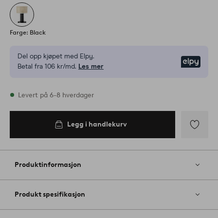
Farge: Black
Del opp kjøpet med Elpy.
Elpy
Betal fra 106 kr/md.
Les mer
På lager
Levert på 6-8 hverdager
Legg i handlekurv
Legg i
handlekurv
Legg
til
favoritter
Produktinformasjon
Produkt spesifikasjon