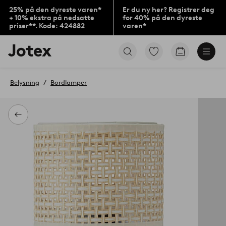
25% på den dyreste varen*
Er du ny her? Registrer deg
+ 10% ekstra på nedsatte
for 40% på den dyreste
priser**. Kode: 424882
varen*
Jotex’
Gå
Gå
logo
til
til
–
favorittmerkede
handlekurv
gå
produkter
Belysning
Bordlamper
til
forsiden
Tilbake