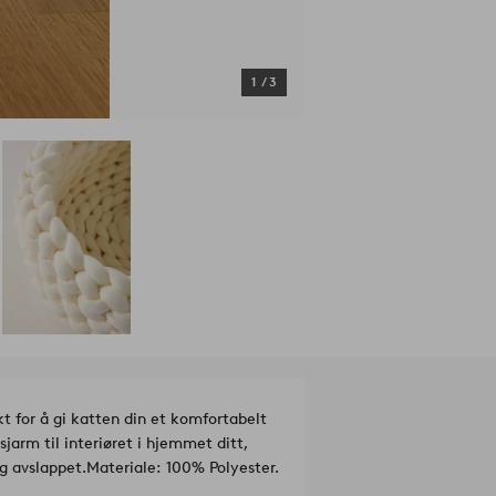
1
/
3
kt for å gi katten din et komfortabelt
jarm til interiøret i hjemmet ditt,
og avslappet.
Materiale: 100% Polyester.