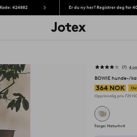
 Kode: 424882
Er du ny her? Registrer deg for 
Jotex’
logo
–
gå
til
forsiden
7
4 o
BOWIE hunde-/kat
364 NOK
Ou
Opprinnelig pris
729 N
Farge: Naturhvit