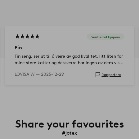
Verifierad kjøpere
Fin
Fin seng, ser ut til å være av god kvalitet, litt liten for
mine store katter og dessverre har ingen av dem vist
interesse for sengen. Men fortsatt pen i interiøret
LOVISA W —
2025-12-29
Rapportere
Share your favourites
#jotex