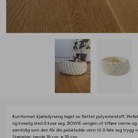
Kurvformet kjæledyrseng laget av flettet polyesterstoff. Perfe
og koselig sted å kose seg. BOWIE-sengen vil tilføre varme og s
samtidig som den får din pelskledde venn til å føle seg trygg 
Størrelse: høyde 18 cm, ø 35 cm.