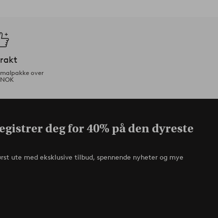
frakt
ormalpakke over
 NOK
egistrer deg for 40% på den dyreste
ørst ute med eksklusive tilbud, spennende nyheter og mye