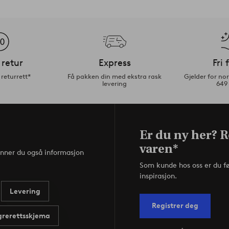
 retur
Express
Fri 
returrett*
Få pakken din med ekstra rask
Gjelder for n
levering
649
Er du ny her? R
varen*
inner du også informasjon
Som kunde hos oss er du f
inspirasjon.
Levering
Registrer deg
rerettsskjema