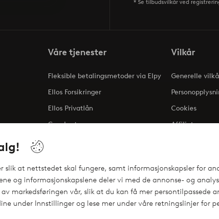
* Se tilbudsvilkår ved registrerin
Våre tjenester
Vilkår
Fleksible betalingsmetoder via Elpy
Generelle vilkå
Ellos Forsikringer
Personopplysni
Ellos Privatlån
Cookies
Gavekort
Affiliate
ng
alg!
 slik at nettstedet skal fungere, samt informasjonskapsler for ana
gene og informasjonskapslene deler vi med de annonse- og analyse
 av markedsføringen vår, slik at du kan få mer persontilpassede an
ine under Innstillinger og lese mer under våre retningslinjer for 