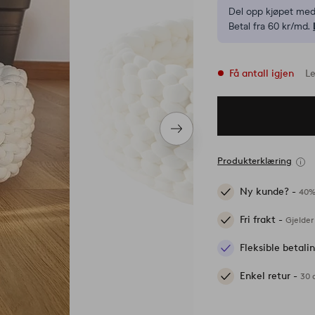
Del opp kjøpet med
Betal fra 60 kr/md.
Få antall igjen
Le
Neste
produkt
Produkterklæring
Ny kunde? -
40%
Fri frakt -
Gjelder
Fleksible betal
Enkel retur -
30 