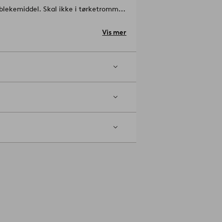
 blekemiddel. Skal ikke i tørketrommel.
-01-XS
Vis mer