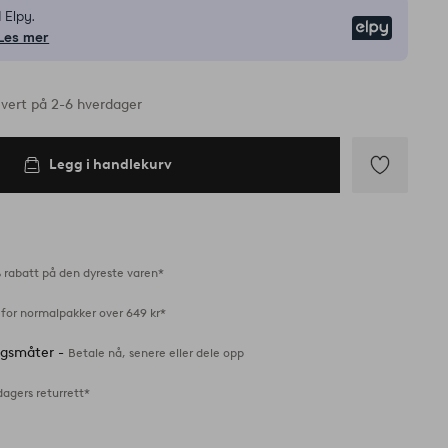
 Elpy.
Elpy
Les mer
vert på 2-6 hverdager
Legg i handlekurv
Legg
til
favoritter
 rabatt på den dyreste varen*
 for normalpakker over 649 kr*
ingsmåter -
Betale nå, senere eller dele opp
dagers returrett*