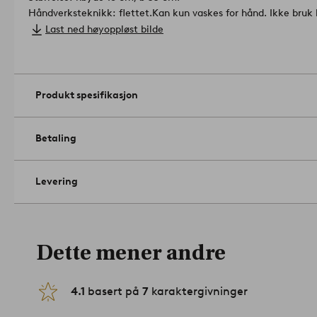
Håndverksteknikk: flettet.
Kan kun vaskes for hånd. Ikke bruk
Skal ikke strykes. Må ikke tørrenses.
Artikelnummer: 2109905
Last ned høyoppløst bilde
Produkt spesifikasjon
Betaling
Levering
Dette mener andre
4.1
basert på
7
karaktergivninger