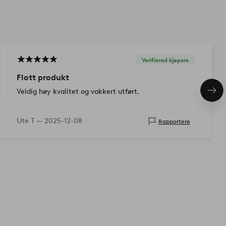
Verifierad kjøpere
Flott produkt
Veldig høy kvalitet og vakkert utført.
Nes
pro
Ute T —
2025-12-08
Rapportere