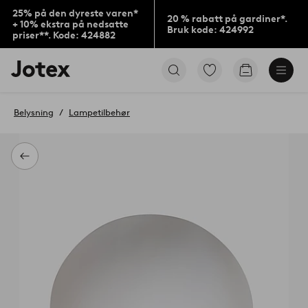
25% på den dyreste varen*
20 % rabatt på gardiner*.
+ 10% ekstra på nedsatte
Bruk kode: 424992
priser**. Kode: 424882
Jotex’
Gå
Gå
logo
til
til
–
favorittmerkede
handlekurv
gå
produkter
Belysning
Lampetilbehør
til
forsiden
Tilbake