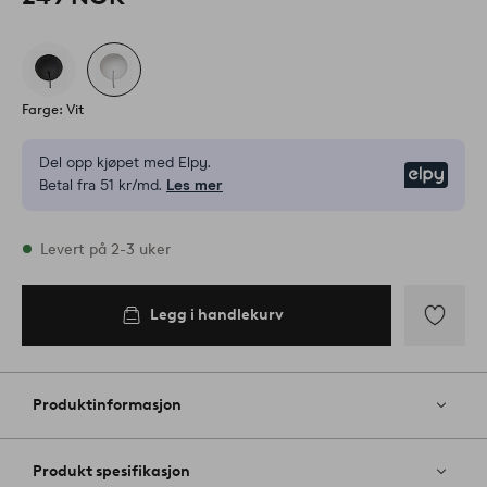
Farge: Vit
Del opp kjøpet med Elpy.
Elpy
Betal fra 51 kr/md.
Les mer
På lager
Levert på 2-3 uker
Legg i handlekurv
Legg i
handlekurv
Legg
til
favoritter
Produktinformasjon
Produkt spesifikasjon