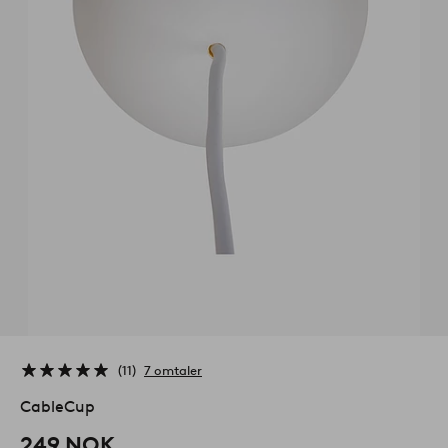
11
7 omtaler
CableCup
249 NOK