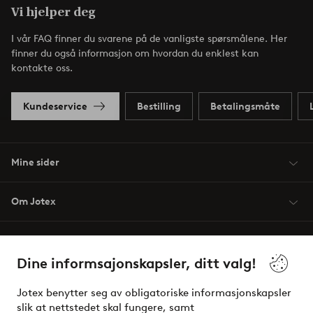
Vi hjelper deg
I vår FAQ finner du svarene på de vanligste spørsmålene. Her
finner du også informasjon om hvordan du enklest kan
kontakte oss.
Kundeservice
Bestilling
Betalingsmåte
Mine sider
Om Jotex
Våre tjenester
Dine informsajonskapsler, ditt valg!
Vilkår
Jotex benytter seg av obligatoriske informasjonskapsler
slik at nettstedet skal fungere, samt