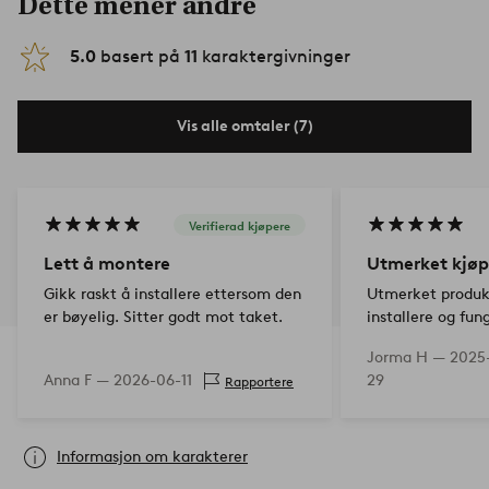
Dette mener andre
5.0
basert på
11
karaktergivninger
Vis alle omtaler (7)
Verifierad kjøpere
Lett å montere
Utmerket kjøp
Gikk raskt å installere ettersom den
Utmerket produkt
er bøyelig. Sitter godt mot taket.
installere og fung
installasjoner. 
Jorma H —
2025-
innovasjon. Leve
Anna F —
2026-06-11
29
Rapportere
vært litt raskere
lovede maksimum
Informasjon om karakterer