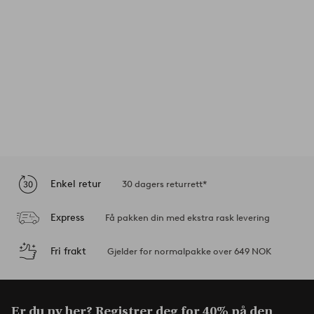
Enkel retur
30 dagers returrett*
Express
Få pakken din med ekstra rask levering
Fri frakt
Gjelder for normalpakke over 649 NOK
Er du ny her? Registrer deg for 40% på den