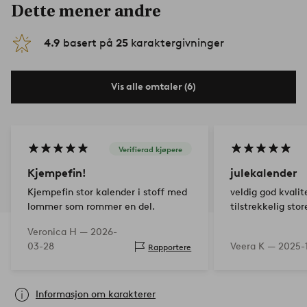
Dette mener andre
4.9
basert på
25
karaktergivninger
Vis alle omtaler (6)
Verifierad kjøpere
Kjempefin!
julekalender
Kjempefin stor kalender i stoff med
veldig god kvalite
lommer som rommer en del.
tilstrekkelig sto
Veronica H —
2026-
03-28
Veera K —
2025-
Rapportere
Informasjon om karakterer