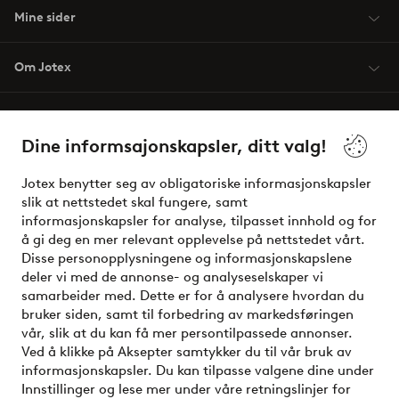
Mine sider
Om Jotex
Våre tjenester
Dine informsajonskapsler, ditt valg!
Vilkår
Jotex benytter seg av obligatoriske informasjonskapsler
slik at nettstedet skal fungere, samt
Venner
informasjonskapsler for analyse, tilpasset innhold og for
å gi deg en mer relevant opplevelse på nettstedet vårt.
Disse personopplysningene og informasjonskapslene
deler vi med de annonse- og analyseselskaper vi
Sikre betalinger - Betal direkte eller del opp
samarbeider med. Dette er for å analysere hvordan du
bruker siden, samt til forbedring av markedsføringen
Vil du vite mer om
våre betalingsalternativer
?
vår, slik at du kan få mer persontilpassede annonser.
elpy
Ved å klikke på Aksepter samtykker du til vår bruk av
informasjonskapsler. Du kan tilpasse valgene dine under
Innstillinger og lese mer under våre retningslinjer for