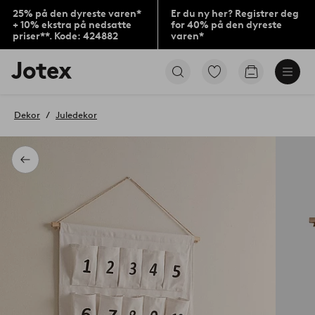
25% på den dyreste varen*
Er du ny her? Registrer deg
+ 10% ekstra på nedsatte
for 40% på den dyreste
priser**. Kode: 424882
varen*
Jotex’
Gå
Gå
logo
til
til
–
favorittmerkede
handlekurv
gå
produkter
Dekor
Juledekor
til
forsiden
Tilbake