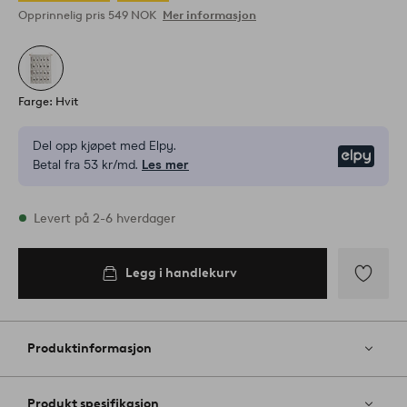
Opprinnelig pris
549 NOK
Mer informasjon
Farge: Hvit
Del opp kjøpet med Elpy.
Elpy
Betal fra 53 kr/md.
Les mer
På lager
Levert på 2-6 hverdager
Legg i handlekurv
Legg i
handlekurv
Legg
til
favoritter
Produktinformasjon
Produkt spesifikasjon