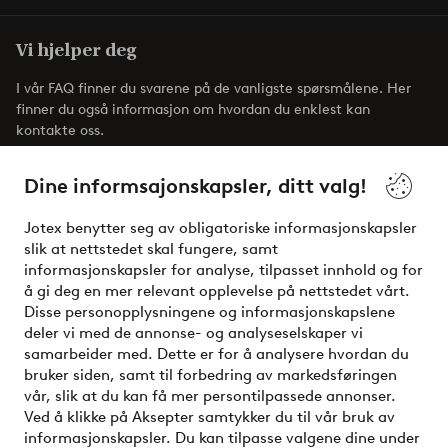
Vi hjelper deg
I vår FAQ finner du svarene på de vanligste spørsmålene. Her
finner du også informasjon om hvordan du enklest kan
kontakte oss.
Dine informsajonskapsler, ditt valg!
Kundeservice
Bestilling
Betalingsmåte
Jotex benytter seg av obligatoriske informasjonskapsler
slik at nettstedet skal fungere, samt
Mine sider
informasjonskapsler for analyse, tilpasset innhold og for
å gi deg en mer relevant opplevelse på nettstedet vårt.
Disse personopplysningene og informasjonskapslene
Om Jotex
deler vi med de annonse- og analyseselskaper vi
samarbeider med. Dette er for å analysere hvordan du
bruker siden, samt til forbedring av markedsføringen
Våre tjenester
vår, slik at du kan få mer persontilpassede annonser.
Ved å klikke på Aksepter samtykker du til vår bruk av
Vilkår
informasjonskapsler. Du kan tilpasse valgene dine under