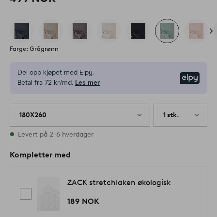
Farge: Grågrønn
Del opp kjøpet med Elpy.
Elpy
Betal fra 72 kr/md.
Les mer
180X260
1 stk.
På lager
Levert på 2-6 hverdager
Kompletter med
ZACK stretchlaken økologisk
189 NOK