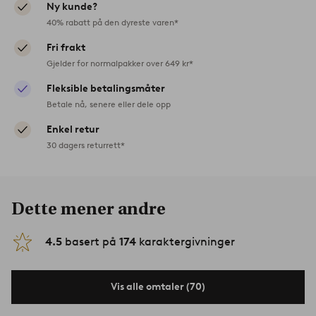
Ny kunde?
40% rabatt på den dyreste varen*
Fri frakt
Gjelder for normalpakker over 649 kr*
Fleksible betalingsmåter
Betale nå, senere eller dele opp
Enkel retur
30 dagers returrett*
Dette mener andre
4.5
basert på
174
karaktergivninger
Vis alle omtaler (70)