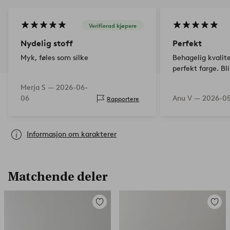
Verifierad kjøpere
Nydelig stoff
Perfekt
Myk, føles som silke
Behagelig kvalite
perfekt farge. Bli
Merja S —
2026-06-
06
Anu V —
2026-05
Rapportere
Informasjon om karakterer
Matchende deler
Legg
Legg
til
til
favoritter
favorit