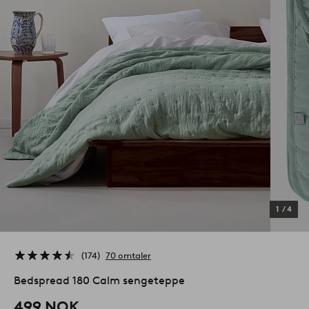
1
/
4
174
70 omtaler
Bedspread 180 Calm sengeteppe
499 NOK