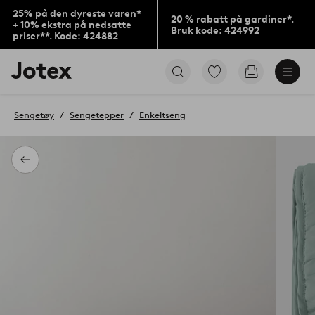
25% på den dyreste varen*
20 % rabatt på gardiner*.
+ 10% ekstra på nedsatte
Bruk kode: 424992
priser**. Kode: 424882
Jotex’
Gå
Gå
logo
til
til
–
favorittmerkede
handlekurv
gå
produkter
Sengetøy
Sengetepper
Enkeltseng
til
forsiden
Tilbake