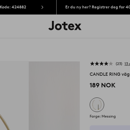
 Kode: 424882
Er du ny her? Registrer deg for 
Jotex’
logo
–
gå
til
forsiden
23
13
CANDLE RING vägg
189 NOK
Farge: Messing