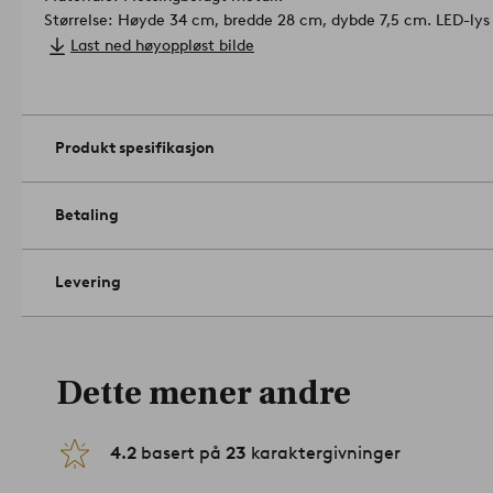
Størrelse: Høyde 34 cm, bredde 28 cm, dybde 7,5 cm. LED-lys
Sokkel/pære: LED, ikke utbyttbar. Lyskilde medfølger.
Last ned høyoppløst bilde
Tips/råd: Det er også mulig å bruke stearinlys i CANDLE RING.
Produkt spesifikasjon
Betaling
Levering
Dette mener andre
4.2
basert på
23
karaktergivninger