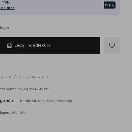
 Elpy.
Elpy
Les mer
dager
Legg i handlekurv
Legg
til
favoritter
 rabatt på den dyreste varen*
 for normalpakker over 649 kr*
ingsmåter -
Betale nå, senere eller dele opp
dagers returrett*