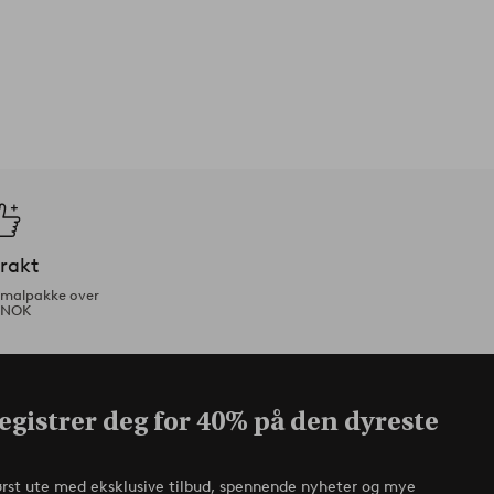
frakt
ormalpakke over
 NOK
egistrer deg for 40% på den dyreste
ørst ute med eksklusive tilbud, spennende nyheter og mye