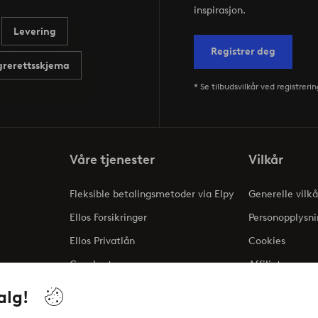
inspirasjon.
Levering
Registrer deg
rerettsskjema
* Se tilbudsvilkår ved registrerin
Våre tjenester
Vilkår
Fleksible betalingsmetoder via Elpy
Generelle vilkå
Ellos Forsikringer
Personopplysni
Ellos Privatlån
Cookies
Gavekort
Affiliate
ng
alg!