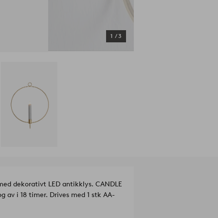
1
/
3
 med dekorativt LED antikklys. CANDLE
 av i 18 timer. Drives med 1 stk AA-