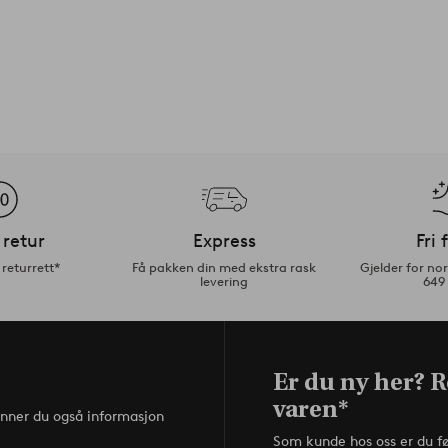
 retur
Express
Fri 
returrett*
Få pakken din med ekstra rask
Gjelder for n
levering
649
Er du ny her? R
varen*
inner du også informasjon
Som kunde hos oss er du f