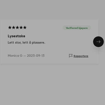
Verifierad kjøpere
Lysestake
Lett stor, lett å plassere.
Nes
pro
Monica G —
2023-09-13
Rapportere