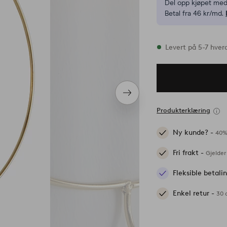
Del opp kjøpet med
Betal fra 46 kr/md.
På lager
Levert på 5-7 hver
Neste
produkt
Produkterklæring
Ny kunde? -
40%
Fri frakt -
Gjelder
Fleksible betal
Enkel retur -
30 