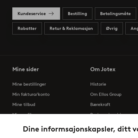
Kundeservice
Bestilling
Betalingsmåte
Rabatter
Retur & Reklamasjon
Øvrig
Ang
Mine sider
Om Jotex
Mine bestillinger
Historie
Min faktura/konto
Om Ellos Group
Mine tilbud
Bærekraft
Min profil
Business inquiries
Tilgjengelighetserklæri
Dine informsajonskapsler, ditt v