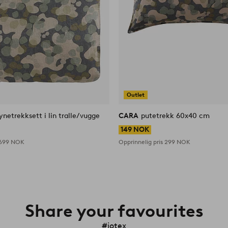
Outlet
netrekksett i lin tralle/vugge
CARA
putetrekk 60x40 cm
149 NOK
699 NOK
Opprinnelig pris
299 NOK
Share your favourites
#jotex