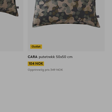
Outlet
CARA
putetrekk 50x50 cm
104 NOK
Opprinnelig pris
349 NOK