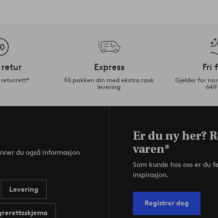
 retur
Express
Fri 
returrett*
Få pakken din med ekstra rask
Gjelder for n
levering
649
Er du ny her? R
varen*
inner du også informasjon
Som kunde hos oss er du f
inspirasjon.
Levering
Registrer deg
rerettsskjema