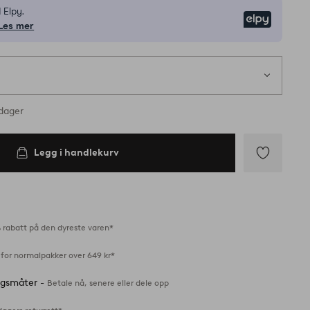
 Elpy.
Elpy
Les mer
rdager
Legg i handlekurv
Legg
til
favoritter
 rabatt på den dyreste varen*
 for normalpakker over 649 kr*
ingsmåter -
Betale nå, senere eller dele opp