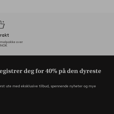
frakt
ormalpakke over
 NOK
egistrer deg for 40% på den dyreste
ørst ute med eksklusive tilbud, spennende nyheter og mye