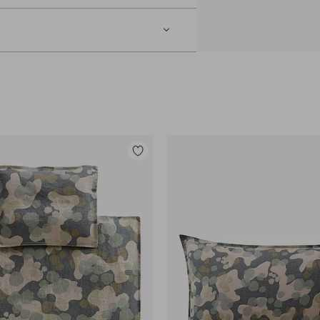
Legg
til
favoritter