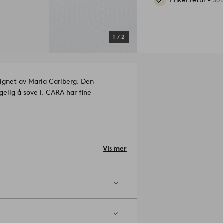
Enkel retur -
30 
1
/
2
signet av Maria Carlberg. Den
gelig å sove i. CARA har fine
der, thread counts, pr. kvadrattomme i
Vis mer
gen ut. Krymping maks 5