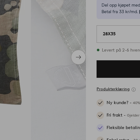
Del opp kjøpet med
Betal fra 33 kr/md.
28X35
På lager
Levert på 2-6 hve
Neste
produkt
Produkterklæring
Ny kunde? -
40%
Fri frakt -
Gjelder
Fleksible betal