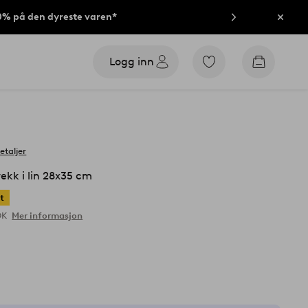
40% på den dyreste varen*
Lukk
Logg inn
Gå
Gå
til
til
favorittmerkede
handleku
produkter
etaljer
kk i lin 28x35 cm
t
OK
Mer informasjon