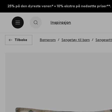
25% på den dyreste varen* + 10% ekstra på nedsatte priser**.
Inspirasjon
Tilbake
Barnerom
Sengetøy til barn
Sengesett 