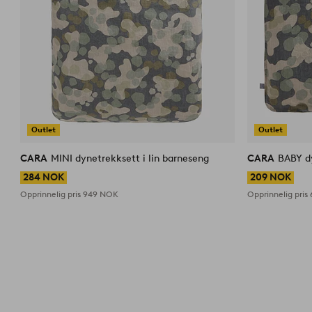
Outlet
Outlet
CARA
MINI dynetrekksett i lin barneseng
CARA
BABY dy
284 NOK
209 NOK
Opprinnelig pris
949 NOK
Opprinnelig pris