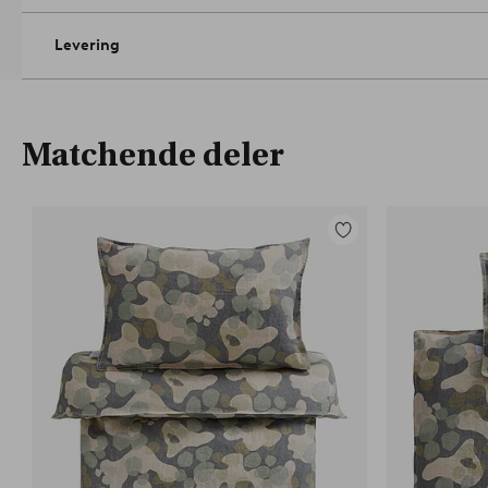
Levering
Matchende deler
Legg
til
favoritter