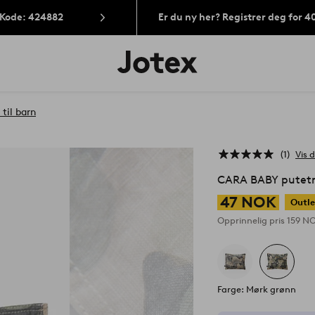
 Kode: 424882
Er du ny her? Registrer deg for 
Jotex’
logo
–
gå
til
til barn
forsiden
1
Vis d
CARA BABY putetre
47 NOK
Outle
Opprinnelig pris
159 N
Farge: Mørk grønn