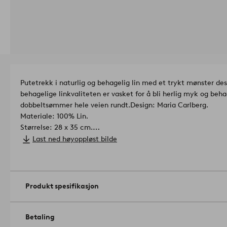
Putetrekk i naturlig og behagelig lin med et trykt mønster de
behagelige linkvaliteten er vasket for å bli herlig myk og beha
dobbeltsømmer hele veien rundt.
Design: Maria Carlberg.
Materiale: 100% Lin.
Størrelse: 28 x 35 cm.
Trådtetthet: 94.0 TC. (Trådtettheten forteller om antallet trå
Last ned høyoppløst bilde
et stoff. Jo høyere trådtetthet, desto høyere kvalitet.).
Gramvekt: 165 g/m².
Vaskes i maskin på 60°. Vaskes med vran
%.
Artikelnummer: 1652532-02-376
Produkt spesifikasjon
Betaling