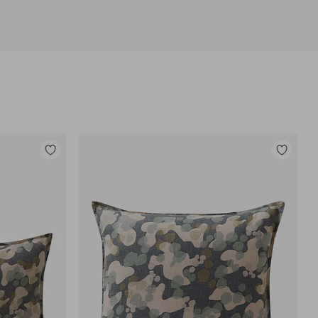
Legg
Legg
til
til
favoritter
favoritter