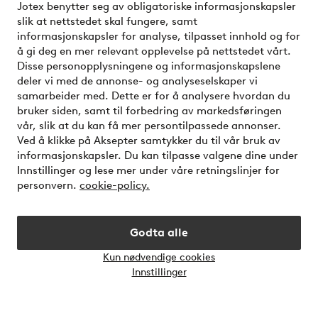
Jotex benytter seg av obligatoriske informasjonskapsler
slik at nettstedet skal fungere, samt
informasjonskapsler for analyse, tilpasset innhold og for
å gi deg en mer relevant opplevelse på nettstedet vårt.
Mine sider
Disse personopplysningene og informasjonskapslene
deler vi med de annonse- og analyseselskaper vi
Om Jotex
samarbeider med. Dette er for å analysere hvordan du
bruker siden, samt til forbedring av markedsføringen
vår, slik at du kan få mer persontilpassede annonser.
Våre tjenester
Ved å klikke på Aksepter samtykker du til vår bruk av
informasjonskapsler. Du kan tilpasse valgene dine under
Innstillinger og lese mer under våre retningslinjer for
Vilkår
personvern.
cookie-policy.
Venner
Godta alle
Kun nødvendige cookies
Åpne
Innstillinger
chat-
Sikre betalinger - Betal direkte eller del opp
bokse
Vil du vite mer om
våre betalingsalternativer
?