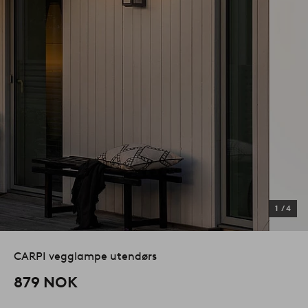
1
/
4
CARPI vegglampe utendørs
879 NOK