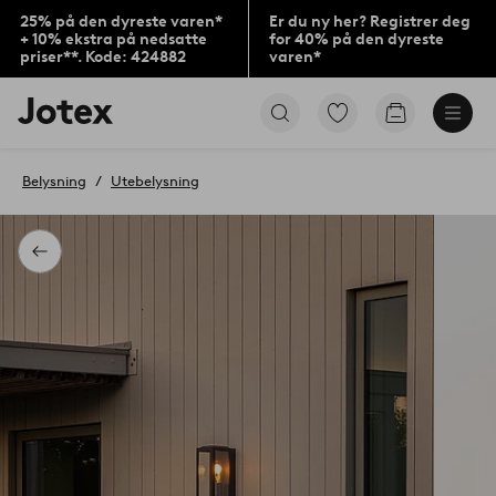
25% på den dyreste varen*
Er du ny her? Registrer deg
+ 10% ekstra på nedsatte
for 40% på den dyreste
priser**. Kode: 424882
varen*
Jotex’
Gå
Gå
logo
til
til
–
favorittmerkede
handlekurv
gå
produkter
Belysning
Utebelysning
til
forsiden
Tilbake