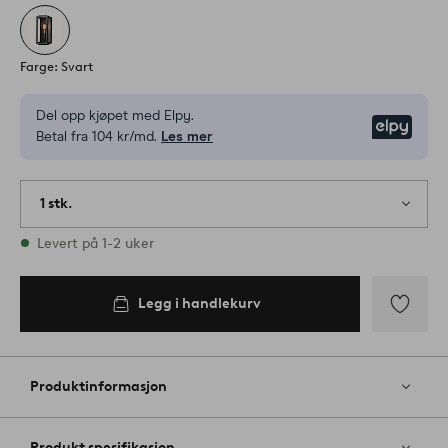
Farge: Svart
Del opp kjøpet med Elpy.
Elpy
Betal fra 104 kr/md.
Les mer
1 stk.
På lager
Levert på 1-2 uker
Legg i handlekurv
Legg
til
favoritter
Produktinformasjon
Produkt spesifikasjon