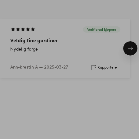
Verifierad kjøpere
Veldig fine gardiner
Nydelig farge
Nes
pro
Ann-krestin A —
2025-03-27
Rapportere