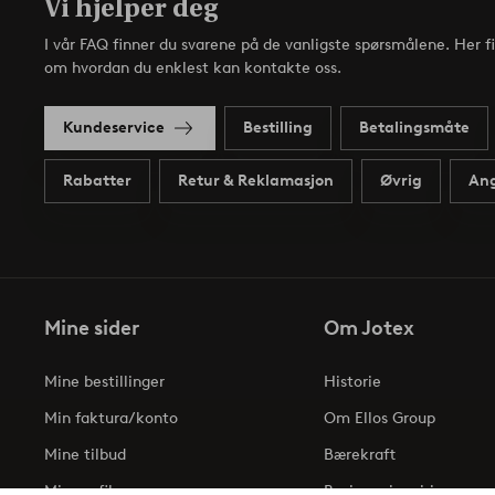
Vi hjelper deg
I vår FAQ finner du svarene på de vanligste spørsmålene. Her f
om hvordan du enklest kan kontakte oss.
Kundeservice
Bestilling
Betalingsmåte
Rabatter
Retur & Reklamasjon
Øvrig
Ang
Mine sider
Om Jotex
Mine bestillinger
Historie
Min faktura/konto
Om Ellos Group
Mine tilbud
Bærekraft
Min profil
Business inquiries