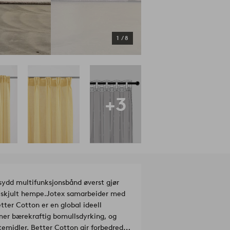
1
/
8
+3
åsydd multifunksjonsbånd øverst gjør
 skjult hempe.
Jotex samarbeider med
tter Cotton er en global ideell
er bærekraftig bomullsdyrking, og
temidler. Better Cotton gir forbedrede