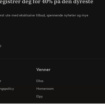
egistrer deg for 40% på den dyreste
ørst ute med eksklusive tilbud, spennende nyheter og mye
g
Venner
r
Ellos
ngspolicy
Homeroom
Elpy