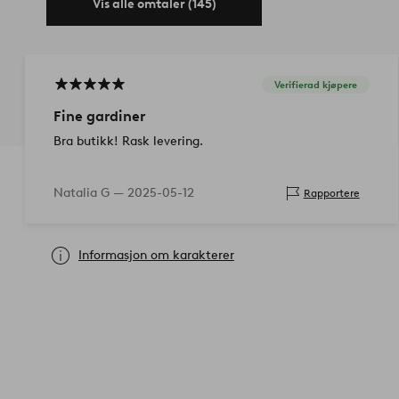
Vis alle omtaler (145)
Verifierad kjøpere
Fine gardiner
Bra butikk! Rask levering.
Natalia G —
2025-05-12
Rapportere
Informasjon om karakterer