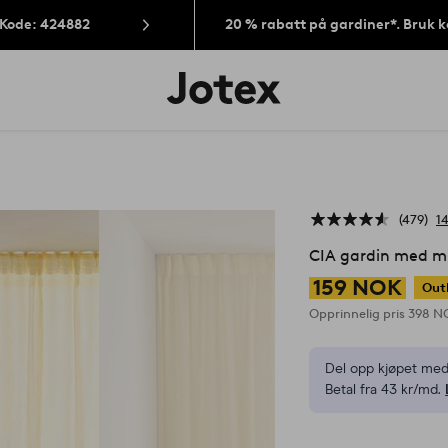
 Kode: 424882
20 % rabatt på gardiner*. Bruk 
Jotex’
logo
–
gå
til
forsiden
479
1
CIA gardin med m
159 NOK
Out
Opprinnelig pris
398 
Del opp kjøpet med
Betal fra 43 kr/md.