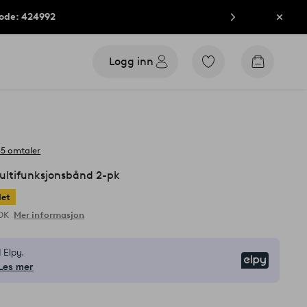
kode: 424992
Lukk
Logg inn
Gå
Gå
til
til
favorittmerkede
handleku
produkter
45 omtaler
ultifunksjonsbånd 2-pk
let
NOK
Mer informasjon
 Elpy.
Elpy
Les mer