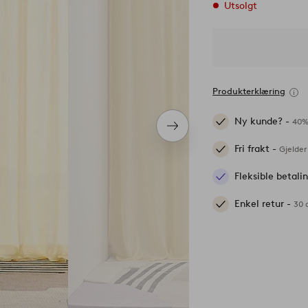
Utsolgt
Produkterklæring
Ny kunde? -
40%
Neste
produkt
Fri frakt -
Gjelder
Fleksible betal
Enkel retur -
30 