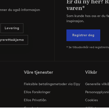
Er du ny her? R
varen*
inner du også informasjon
Som kunde hos oss er du f
inspirasjon.
Levering
Registrer deg
rerettsskjema
* Se tilbudsvilkår ved registrerin
Våre tjenester
Vilkår
Fleksible betalingsmetoder via Elpy
Generelle vilkå
Ellos Forsikringer
Personopplysni
Ellos Privatlån
Cookies
Gavekort
Affiliate