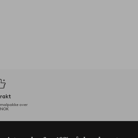
frakt
ormalpakke over
 NOK