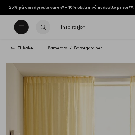
25% på den dyreste varen* + 10% ekstra på nedsatte priser**.
Inspirasjon
Tilbake
Barnerom
Barnegardiner