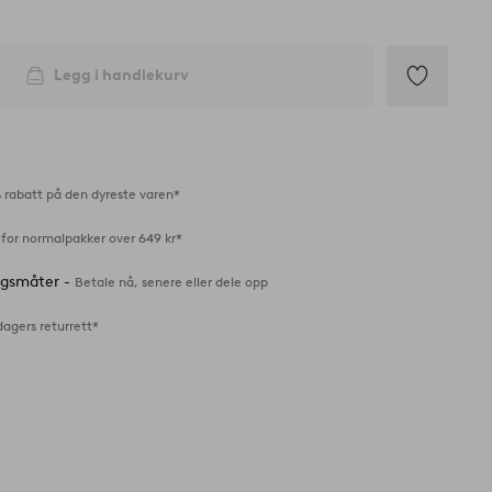
Legg i handlekurv
Legg
til
favoritter
 rabatt på den dyreste varen*
 for normalpakker over 649 kr*
ingsmåter -
Betale nå, senere eller dele opp
dagers returrett*