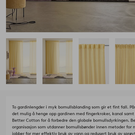
To gardinlengder i myk bomullsblanding som gir et fint fall. P
det mulig å henge opp gardinen med fingerkroker, kanal samt
Better Cotton for å forbedre den globale bomullsdyrkingen. Be
organisasjon som utdanner bomullsbønder innen metoder for m
jobber for mer effektiv bruk av vann og redusert bruk av sprøy