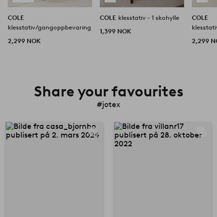
COLE
COLE
klesstativ - 1 skohylle
COLE
klesstativ/gangoppbevaring
klessta
1,399 NOK
2,299 NOK
2,299 
Share your favourites
#jotex