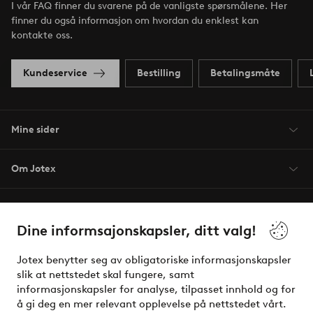
I vår FAQ finner du svarene på de vanligste spørsmålene. Her
finner du også informasjon om hvordan du enklest kan
kontakte oss.
Kundeservice
Bestilling
Betalingsmåte
Mine sider
Om Jotex
Våre tjenester
Dine informsajonskapsler, ditt valg!
Vilkår
Jotex benytter seg av obligatoriske informasjonskapsler
slik at nettstedet skal fungere, samt
Venner
informasjonskapsler for analyse, tilpasset innhold og for
å gi deg en mer relevant opplevelse på nettstedet vårt.