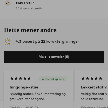
Enkel retur
30 dagers returrett*
Dette mener andre
4.3
basert på
22
karaktergivninger
Vis alle omtaler (5)
Verifierad kjøpere
Inngangs-/stue
Lekkert stativ
Nydelig møbel. Enkel montering og
Veldig fint stativ
grei verdi for pengene.
solid utførelse.
Ralf W —
2025-06-
Elisabeth Engen 