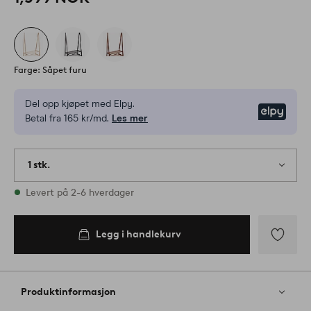
Farge: Såpet furu
Del opp kjøpet med Elpy.
Elpy
Betal fra 165 kr/md.
Les mer
1 stk.
På lager
Levert på 2-6 hverdager
Legg i handlekurv
Legg
til
favoritter
Produktinformasjon