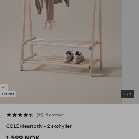
1
/
7
22
5 omtaler
COLE klesstativ - 2 skohyller
1,599 NOK