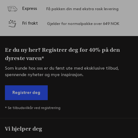
Express
Få pakken din med ekstra rask levering
Fri frakt
Gjelder for normalpakke over 649 NOK
Er du ny her? Registrer deg for 40% på den
dyreste varen*
Som kunde hos oss er du først ute med eksklusive tilbud,
spennende nyheter og mye inspirasjon.
Registrer deg
* Se tilbudsvilkår ved registrering
Vi hjelper deg