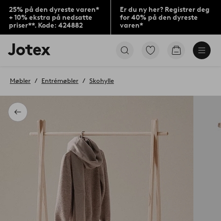
25% på den dyreste varen*
Er du ny her? Registrer deg
+ 10% ekstra på nedsatte
for 40% på den dyreste
priser**. Kode: 424882
varen*
Jotex’
Gå
Gå
logo
til
til
–
favorittmerkede
handlekurv
gå
produkter
Møbler
Entrémøbler
Skohylle
til
forsiden
Tilbake