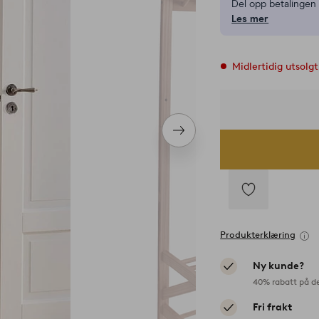
Del opp betalinge
Les mer
Midlertidig utsolgt
Neste
produkt
Legg
til
Produkterklæring
favoritter
Ny kunde?
40% rabatt på d
Fri frakt