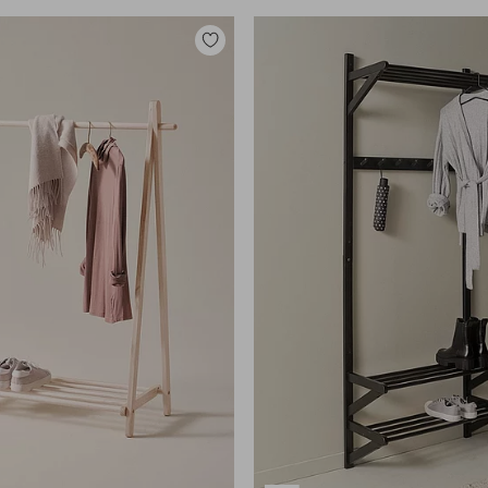
Legg
til
favoritter