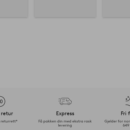
 retur
Express
Fri 
returrett*
Få pakken din med ekstra rask
Gjelder for n
levering
649