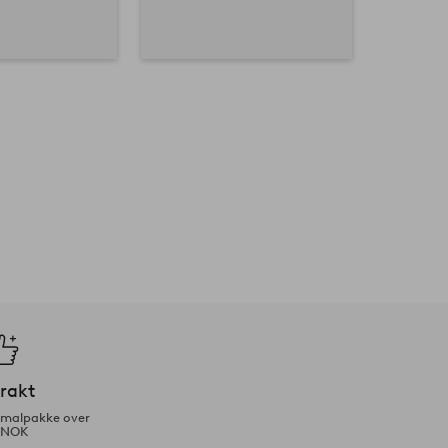
frakt
ormalpakke over
 NOK