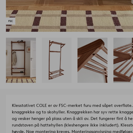
Klesstativet COLE er av FSC-merket furu med såpet overflate.
knaggrekke og to skohyller. Knaggrekken har syv rette knagger
og vesker henger på plass uten å skli av. Det fungerer fint å 
rundstaven på hattehyllen (kleshengere ikke inkludert). Klesst
høyde. Noe montering kreves. Monteringsanvisning medfølger