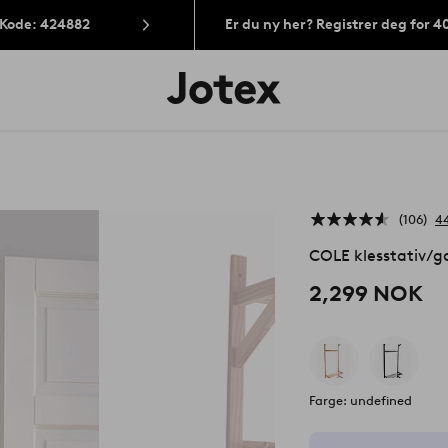
 Kode: 424882
Er du ny her? Registrer deg for 
Jotex’
logo
–
gå
til
forsiden
106
4
COLE klesstativ/
2,299 NOK
Farge: undefined