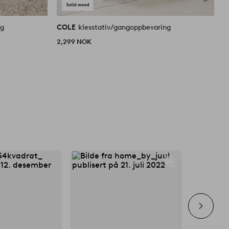
ng
COLE
klesstativ/gangoppbevaring
C
2,299 NOK
4