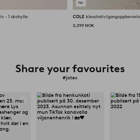
iv - 1 skohylle
COLE
klesstativ/gangoppbevari
2,299 NOK
Share your favourites
#jotex