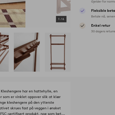
Gjelder for norm
Fleksible bet
Betale nå, sener
1
/
6
Enkel retur
30 dagers returr
 Kleshengere har en hattehylle, en
 som er vinklet oppover slik at klær
henge kleshengere på den ytterste
ativet skrues fast på veggen i ønsket
.
FSC-sertifisert produkt, noe som betyr