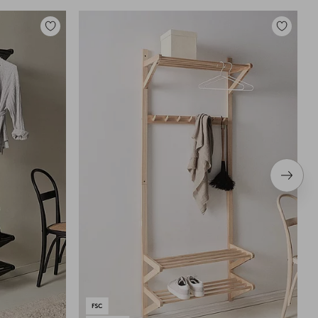
Legg
Legg
til
til
favoritter
favoritter
Neste
produ