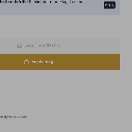
n
helt rentefritt
i 6 måneder med Elpy! Les mer.
Elpy
Legg i handlekurv
Varsle meg
en dyreste varen*