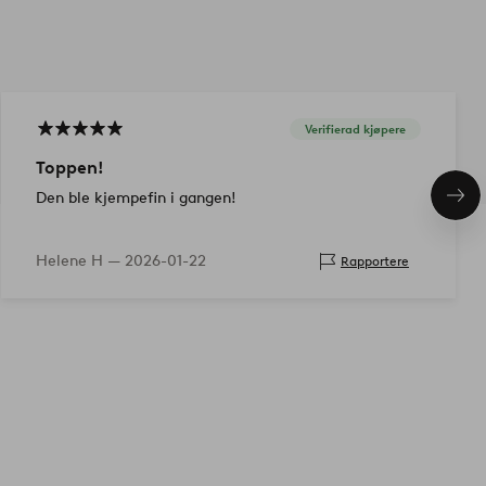
Verifierad kjøpere
Toppen!
Den ble kjempefin i gangen!
Nes
pro
Helene H —
2026-01-22
Rapportere