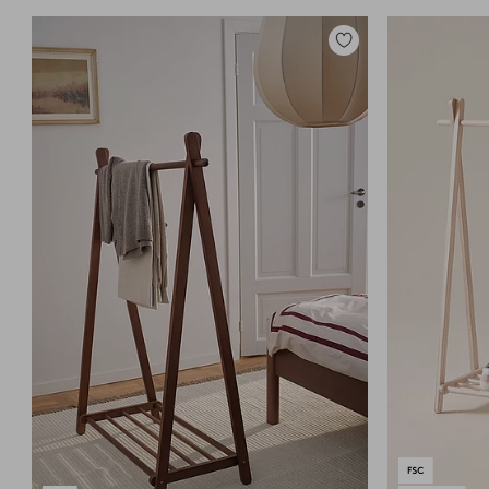
Legg
til
favoritter