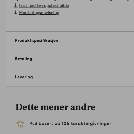
at det består av tre som kommer fra et bærekraftig skogbruk 
Last ned høyoppløst bilde
miljø.
Monteringsanvisning
Lisensnummer & testinstitutt: GFA-COC-004086 GFA Certifica
Størrelse: Høyde 190 cm, bredde 75 cm, dybde 32 cm. Lengde
Maks vekt: Hylle 10 kg, knagger 10 kg.
Vedlikeholdsråd: Tørkes av med en lett fuktet klut.
Produkt spesifikasjon
Tips/råd: Det finnes flere praktiske deler i serien COLE som h
orden.
Artikelnummer: 1666117-03-0
Betaling
Levering
Dette mener andre
4.3
basert på
106
karaktergivninger