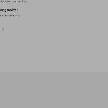
alpakker over 649 kr*
alingsmåter
e eller dele opp
ett*