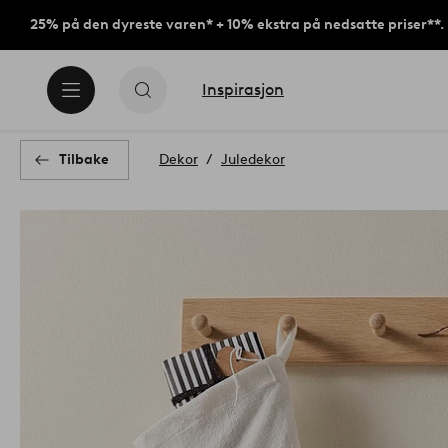
25% på den dyreste varen* + 10% ekstra på nedsatte priser**.
Inspirasjon
Tilbake
Dekor
Juledekor