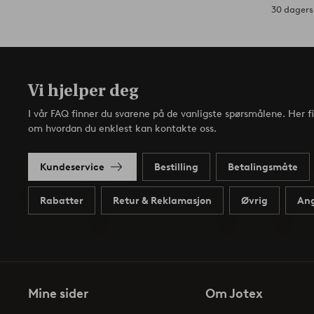
30 dagers 
Vi hjelper deg
I vår FAQ finner du svarene på de vanligste spørsmålene. Her f
om hvordan du enklest kan kontakte oss.
Kundeservice
Bestilling
Betalingsmåte
Rabatter
Retur & Reklamasjon
Øvrig
Ang
Mine sider
Om Jotex