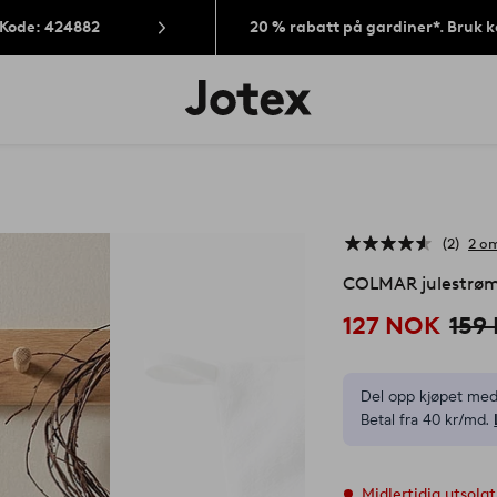
 Kode: 424882
20 % rabatt på gardiner*. Bruk 
Jotex’
logo
–
gå
til
forsiden
2
2 om
COLMAR julestrø
127 NOK
159
Del opp kjøpet med
Betal fra 40 kr/md.
Midlertidig utsolgt