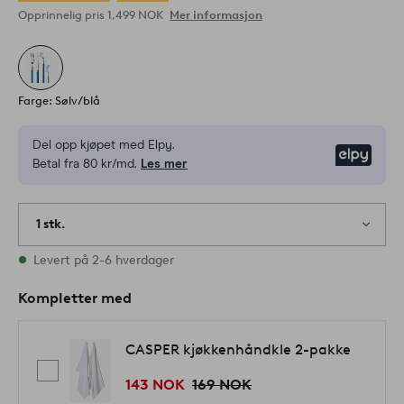
Opprinnelig pris
1,499 NOK
Mer informasjon
Farge: Sølv/blå
Del opp kjøpet med Elpy.
Elpy
Betal fra 80 kr/md.
Les mer
1 stk.
På lager
Levert på 2-6 hverdager
Kompletter med
CASPER kjøkkenhåndkle 2-pakke
143 NOK
169 NOK