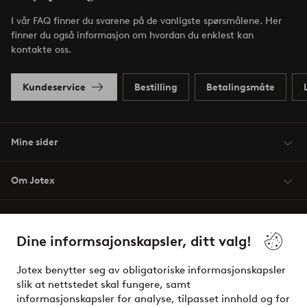
I vår FAQ finner du svarene på de vanligste spørsmålene. Her
finner du også informasjon om hvordan du enklest kan
kontakte oss.
Kundeservice
Bestilling
Betalingsmåte
Mine sider
Om Jotex
Våre tjenester
Dine informsajonskapsler, ditt valg!
Vilkår
Jotex benytter seg av obligatoriske informasjonskapsler
slik at nettstedet skal fungere, samt
Venner
informasjonskapsler for analyse, tilpasset innhold og for