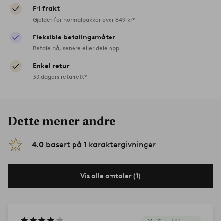
Fri frakt
Gjelder for normalpakker over 649 kr*
Fleksible betalingsmåter
Betale nå, senere eller dele opp
Enkel retur
30 dagers returrett*
Dette mener andre
4.0
basert på
1
karaktergivninger
Vis alle omtaler (1)
Verifierad kjøpere