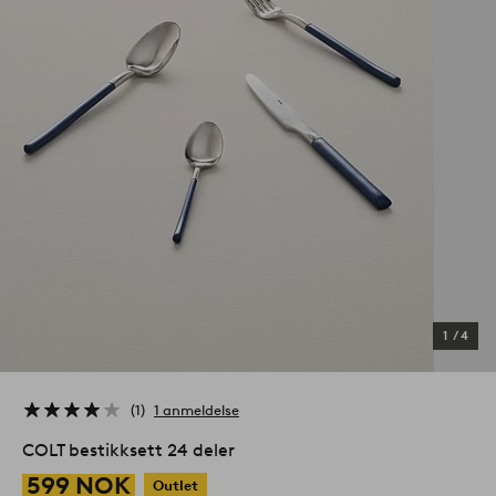
1
/
4
1
1 anmeldelse
COLT bestikksett 24 deler
599 NOK
Outlet