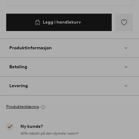
Legg i handlekurv
Legg
til
favoritter
Produktinformasjon
Betaling
Levering
Produkterklæring
Ny kunde?
40% rabatt på den dyreste varen*