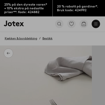
25% på den dyreste varen*
20 % rabatt på gardiner*.
+ 10% ekstra på nedsatte
Bruk kode: 424992
priser**. Kode: 424882
Jotex’
Gå
Gå
logo
til
til
–
favorittmerkede
handlekurv
gå
produkter
Kjøkken & borddekking
Bestikk
til
forsiden
Tilbake