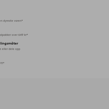
til
favoritter
en dyreste varen*
alpakker over 649 kr*
alingsmåter
e eller dele opp
ett*