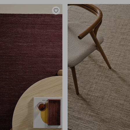
Legg
til
favoritter