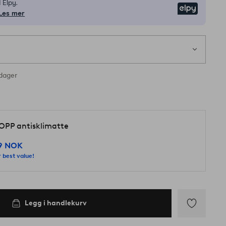
 Elpy.
Elpy
Les mer
1 s
nes på lager
rdager
d
OPP antisklimatte
9 NOK
 best value!
Legg i handlekurv
Legg