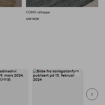
COMO ullteppe
C
649 NOK
6