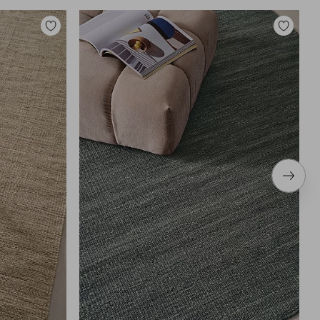
Legg
Legg
til
til
favoritter
favoritter
Neste
produ