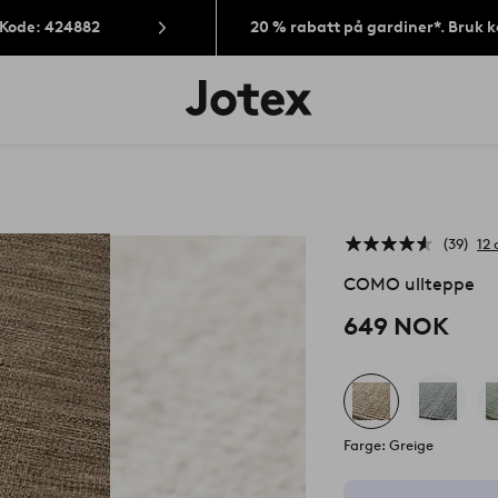
 Kode: 424882
20 % rabatt på gardiner*. Bruk 
Jotex’
logo
–
gå
til
forsiden
39
12
COMO ullteppe
649 NOK
Farge: Greige