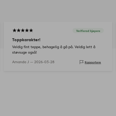
Verifierad kjøpere
Toppkarakter!
Veldig fint teppe, behagelig å gå på. Veldig lett å
støvsuge også!
Amanda J —
2026-03-28
Rapportere