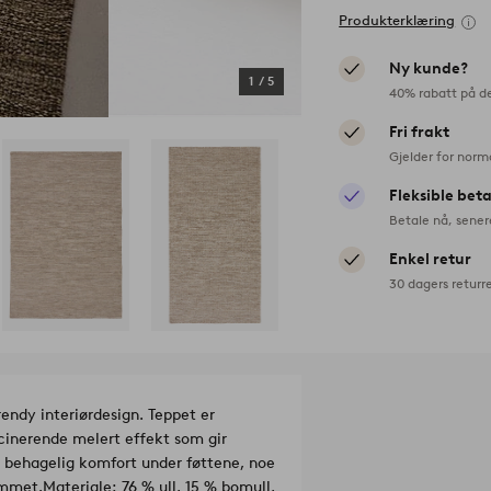
Produkterklæring
Ny kunde?
1
/
5
40% rabatt på d
Fri frakt
Gjelder for norm
Fleksible bet
Betale nå, sener
Enkel retur
30 dagers returr
endy interiørdesign. Teppet er
scinerende melert effekt som gir
en behagelig komfort under føttene, noe
ommet.
Materiale: 76 % ull, 15 % bomull,