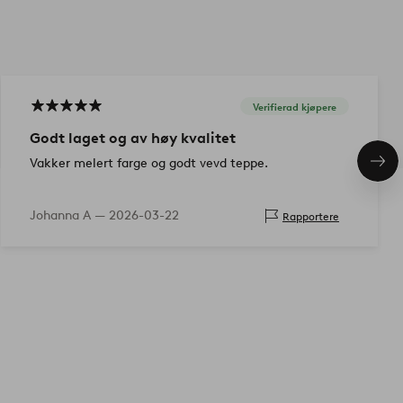
Verifierad kjøpere
Godt laget og av høy kvalitet
Vakker melert farge og godt vevd teppe.
Nes
pro
Johanna A —
2026-03-22
Rapportere