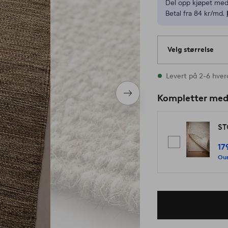
Del opp kjøpet med
Betal fra 84 kr/md.
Velg størrelse
Alle størrelser fin
Levert på 2-6 hve
Neste
Kompletter me
produkt
ST
17
Our