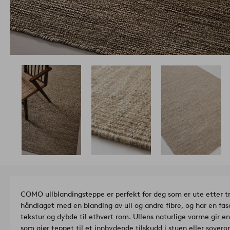
COMO ullblandingsteppe er perfekt for deg som er ute etter tr
håndlaget med en blanding av ull og andre fibre, og har en fa
tekstur og dybde til ethvert rom. Ullens naturlige varme gir 
som gjør teppet til et innbydende tilskudd i stuen eller sover