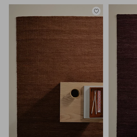
Legg
til
favoritter