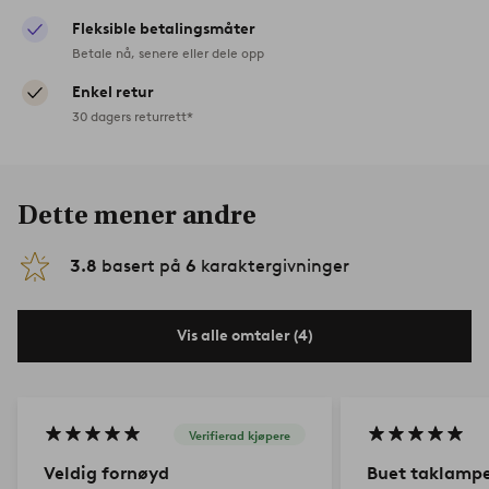
Fleksible betalingsmåter
Betale nå, senere eller dele opp
Enkel retur
30 dagers returrett*
Dette mener andre
3.8
basert på
6
karaktergivninger
Vis alle omtaler (4)
Verifierad kjøpere
Veldig fornøyd
Buet taklamp