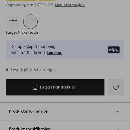
Opprinnelig pris
2,799 NOK
Mer informasjon
Farge: Nickel satin
Del opp kjøpet med Elpy.
Elpy
Betal fra 124 kr/md.
Les mer
På lager
Levert på 2-6 hverdager
Legg i handlekurv
Legg
til
favoritter
Produktinformasjon
Produkt spesifikasjon