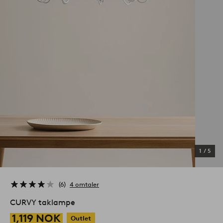
1
/
5
6
4 omtaler
CURVY taklampe
1,119 NOK
Outlet