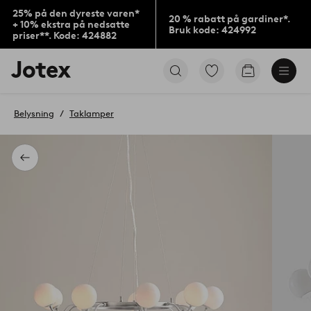
25% på den dyreste varen*
20 % rabatt på gardiner*.
+ 10% ekstra på nedsatte
Bruk kode: 424992
priser**. Kode: 424882
Jotex’
Gå
Gå
logo
til
til
–
favorittmerkede
handlekurv
gå
produkter
Belysning
Taklamper
til
forsiden
Tilbake