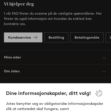
Vi hjelper deg
I vår FAQ finner du svarene på de vanligste spørsmålene. Her
finner du også informasjon om hvordan du enklest kan
kontakte oss.
Kundeservice
Bestilling
Betalingsmåte
Mine sider
Om Jotex
Våre tjenester
Dine informsajonskapsler, ditt valg!
Vilkår
Jotex benytter seg av obligatoriske informasjonskapsler
slik at nettstedet skal fungere, samt