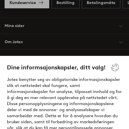
Kundeservice
Bestilling
Betalingsmåte
Mine sider
Om Jotex
Våre tjenester
Dine informsajonskapsler, ditt valg!
Vilkår
Jotex benytter seg av obligatoriske informasjonskapsler
slik at nettstedet skal fungere, samt
Venner
informasjonskapsler for analyse, tilpasset innhold og for
å gi deg en mer relevant opplevelse på nettstedet vårt.
Disse personopplysningene og informasjonskapslene
deler vi med de annonse- og analyseselskaper vi
Sikre betalinger - Betal direkte eller del opp
samarbeider med. Dette er for å analysere hvordan du
bruker siden, samt til forbedring av markedsføringen
Vil du vite mer om
våre betalingsalternativer
?
vår, slik at du kan få mer persontilpassede annonser.