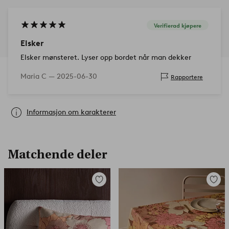
Verifierad kjøpere
Elsker
Elsker mønsteret. Lyser opp bordet når man dekker
Maria C —
2025-06-30
Rapportere
Informasjon om karakterer
Matchende deler
Legg
Legg
til
til
favoritter
favorit