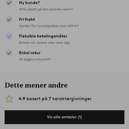
Ny kunde?
40% rabatt på den dyreste varen*
Fri frakt
Gjelder for normalpakker over 649 kr*
Fleksible betalingsmåter
Betale nå, senere eller dele opp
Enkel retur
30 dagers returrett*
Dette mener andre
4.9
basert på
7
karaktergivninger
Vis alle omtaler (1)