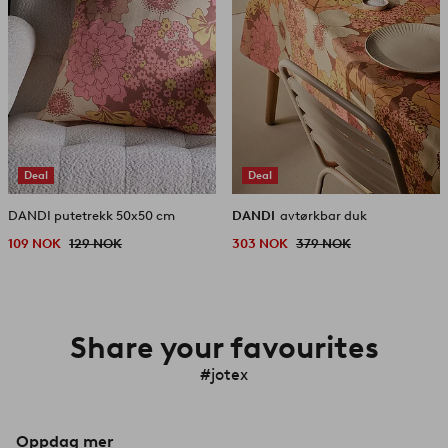
Deal
Deal
DANDI putetrekk 50x50 cm
DANDI
avtørkbar duk
109 NOK
129 NOK
303 NOK
379 NOK
Share your favourites
#jotex
Oppdag mer