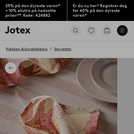
25% på den dyreste varen*
Er du ny her? Registrer deg
+ 10% ekstra på nedsatte
for 40% på den dyreste
priser**. Kode: 424882
varen*
Jotex’
Gå
Gå
logo
til
til
–
favorittmerkede
handlekurv
gå
produkter
Kjøkken & borddekking
Servietter
til
forsiden
Tilbake