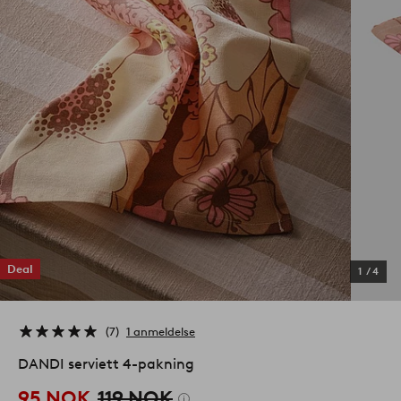
Deal
1
/
4
7
1 anmeldelse
DANDI serviett 4-pakning
95 NOK
119 NOK