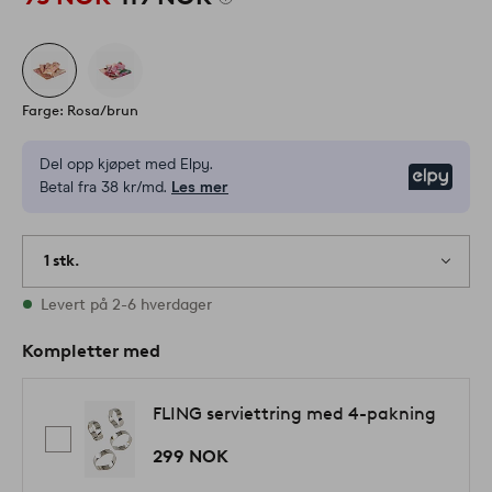
Farge: Rosa/brun
Del opp kjøpet med Elpy.
Elpy
Betal fra 38 kr/md.
Les mer
1 stk.
På lager
Levert på 2-6 hverdager
Kompletter med
FLING serviettring med 4-pakning
299 NOK