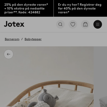
25% på den dyreste varen*
Er du ny her? Registrer deg
+ 10% ekstra på nedsatte
for 40% på den dyreste
priser**. Kode: 424882
varen*
Jotex’
Gå
Gå
logo
til
til
–
favorittmerkede
handlekurv
gå
produkter
Barnerom
Babytepper
til
forsiden
Tilbake