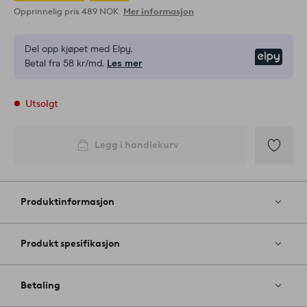
Opprinnelig pris
489 NOK
Mer informasjon
Del opp kjøpet med Elpy.
Elpy
Betal fra 58 kr/md.
Les mer
Utsolgt
Legg i handlekurv
Legg
til
favoritter
Produktinformasjon
Produkt spesifikasjon
Betaling