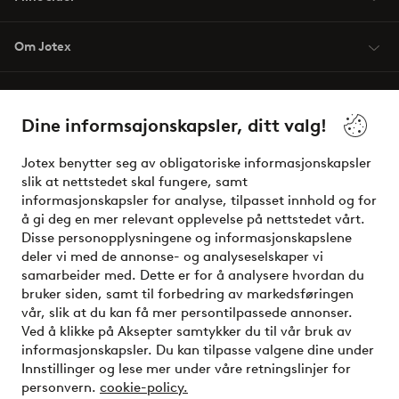
Om Jotex
Våre tjenester
Dine informsajonskapsler, ditt valg!
Vilkår
Jotex benytter seg av obligatoriske informasjonskapsler
slik at nettstedet skal fungere, samt
Venner
informasjonskapsler for analyse, tilpasset innhold og for
å gi deg en mer relevant opplevelse på nettstedet vårt.
Disse personopplysningene og informasjonskapslene
deler vi med de annonse- og analyseselskaper vi
Sikre betalinger - Betal direkte eller del opp
samarbeider med. Dette er for å analysere hvordan du
bruker siden, samt til forbedring av markedsføringen
Vil du vite mer om
våre betalingsalternativer
?
vår, slik at du kan få mer persontilpassede annonser.
elpy
Ved å klikke på Aksepter samtykker du til vår bruk av
informasjonskapsler. Du kan tilpasse valgene dine under
Innstillinger og lese mer under våre retningslinjer for
personvern.
cookie-policy.