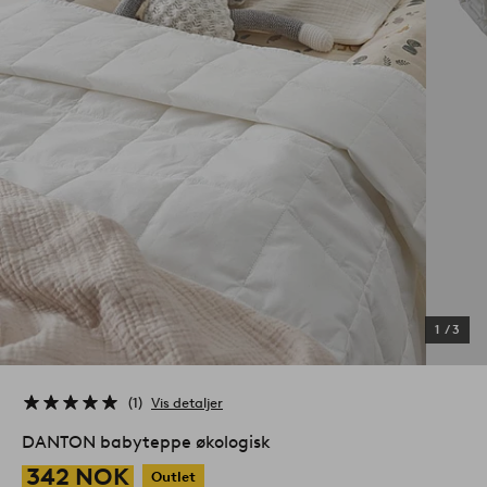
1
/
3
1
Vis detaljer
DANTON babyteppe økologisk
342 NOK
Outlet