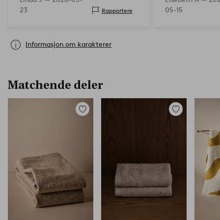
23
05-15
Rapportere
Informasjon om karakterer
Matchende deler
Legg
Legg
til
til
favoritter
favoritter