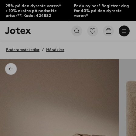
25% på den dyreste varen*
Er du ny her? Registrer deg
+ 10% ekstra på nedsatte
for 40% på den dyreste
priser**. Kode: 424882
varen*
Jotex’
Gå
Gå
logo
til
til
–
favorittmerkede
handlekurv
gå
produkter
Baderomstekstiler
Håndklær
til
forsiden
Tilbake