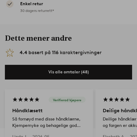
Enkel retur
30 dagers returrett*
Dette mener andre
4.4
basert på
116
karaktergivninger
Vis alle omtaler (48)
Verifierad kjøpere
Håndklæsett
Deilige håndk
Så fornøyd med disse håndklærne,
Deilige håndklær
Kjempemyke og behagelige god
og fargen er akk
kvalitet
Linda J —
2026-05-
Elsebeth A —
20