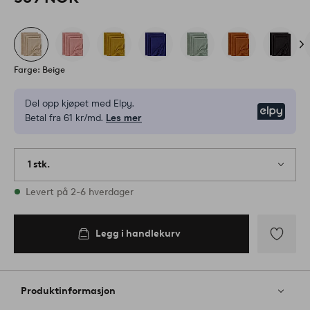
Farge: Beige
Del opp kjøpet med Elpy.
Elpy
Betal fra 61 kr/md.
Les mer
1 stk.
På lager
Levert på 2-6 hverdager
Legg i handlekurv
Legg
til
favoritter
Produktinformasjon