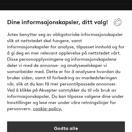
Våre tjenester
Dine informsajonskapsler, ditt valg!
Vilkår
Jotex benytter seg av obligatoriske informasjonskapsler
slik at nettstedet skal fungere, samt
Venner
informasjonskapsler for analyse, tilpasset innhold og for
å gi deg en mer relevant opplevelse på nettstedet vårt.
Disse personopplysningene og informasjonskapslene
deler vi med de annonse- og analyseselskaper vi
Sikre betalinger - Betal direkte eller del opp
samarbeider med. Dette er for å analysere hvordan du
bruker siden, samt til forbedring av markedsføringen
Vil du vite mer om
våre betalingsalternativer
?
vår, slik at du kan få mer persontilpassede annonser.
elpy
Ved å klikke på Aksepter samtykker du til vår bruk av
informasjonskapsler. Du kan tilpasse valgene dine under
Innstillinger og lese mer under våre retningslinjer for
personvern.
cookie-policy.
Norge - Velg land
Godta alle