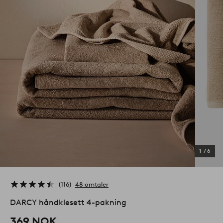
1
/
6
116
48 omtaler
DARCY håndklesett 4-pakning
369 NOK