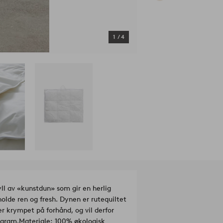
1
/
4
ll av «kunstdun» som gir en herlig
holde ren og fresh. Dynen er rutequiltet
r krympet på forhånd, og vil derfor
 gram.
Materiale: 100% økologisk