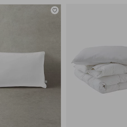
Legg
til
favoritter