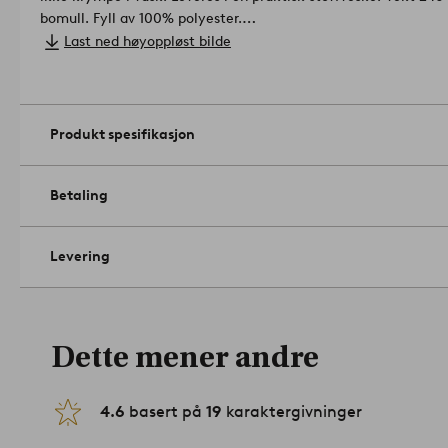
bomull. Fyll av 100% polyester.
Størrelse: 70x80 cm.
Last ned høyoppløst bilde
Vedlikeholdsråd: Finvask 60°.
Tips/råd: DAWN BABY er perfekt for barn som reagerer på dun
Produkt spesifikasjon
Betaling
Levering
Dette mener andre
4.6
basert på
19
karaktergivninger