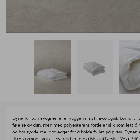
Dyne for barnevognen eller vuggen i myk, økologisk bomull. Fy
følelse av dun, men med polyesterens fordeler slik som lett å 
og har sydde mellomvegger for å holde fyllet på plass. Dynen e
ikke krympe i vask. Leveres i en praktisk stoffveske. Vekt 240