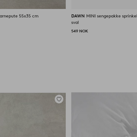
barnepute 55x35 cm
DAWN
MINI sengepakke sprinkel
sval
549 NOK
Legg
til
favoritter