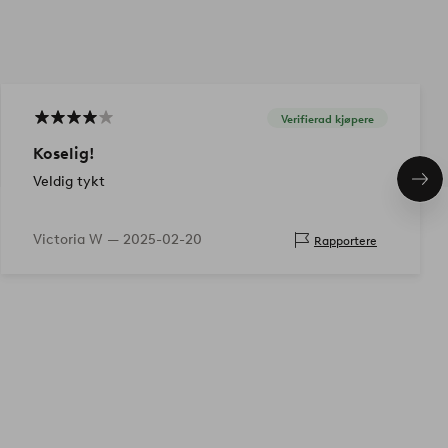
Verifierad kjøpere
Koselig!
Veldig tykt
Nes
pro
Victoria W —
2025-02-20
Rapportere