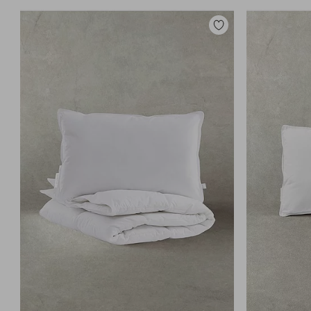
Legg
til
favoritter