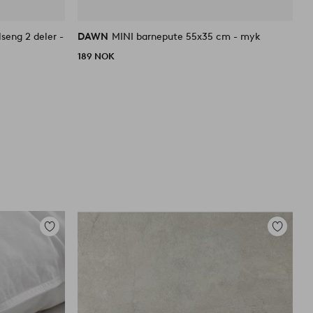
seng 2 deler -
DAWN
MINI barnepute 55x35 cm - myk
c
189 NOK
4
Legg
Legg
til
til
favoritter
favoritter