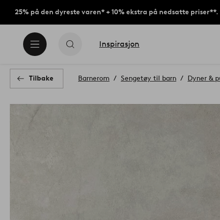
25% på den dyreste varen* + 10% ekstra på nedsatte priser**.
Inspirasjon
Tilbake
Barnerom
Sengetøy til barn
Dyner & p