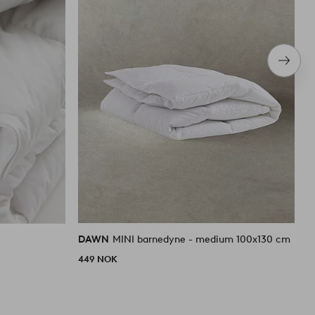
Neste
produ
DAWN
MINI barnedyne - medium 100x130 cm
449 NOK
3