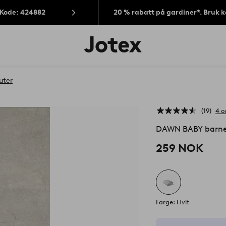
 Kode: 424882
20 % rabatt på gardiner*. Bruk 
Jotex’
logo
–
gå
til
uter
forsiden
19
4 o
DAWN BABY barne
259 NOK
Farge: Hvit