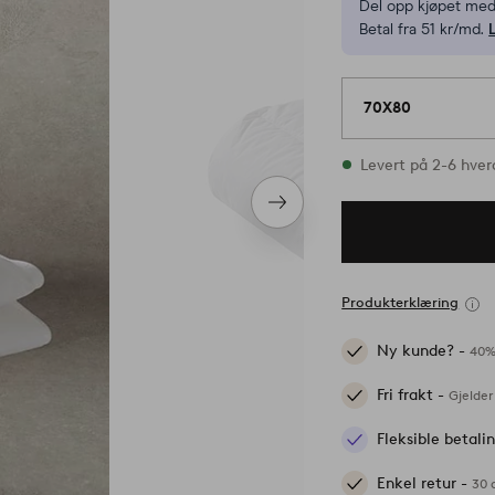
Del opp kjøpet med
Betal fra 51 kr/md.
70X80
På lager
Levert på 2-6 hve
Neste
produkt
Produkterklæring
Ny kunde? -
40%
Fri frakt -
Gjelder
Fleksible betal
Enkel retur -
30 