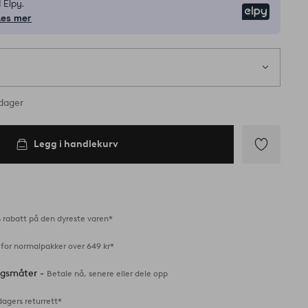
 Elpy.
Elpy
Les mer
rdager
Legg i handlekurv
Legg
til
favoritter
 rabatt på den dyreste varen*
 for normalpakker over 649 kr*
ingsmåter -
Betale nå, senere eller dele opp
dagers returrett*