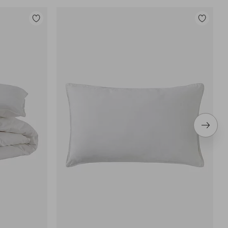
Legg
Legg
til
til
favoritter
favoritter
Neste
produ