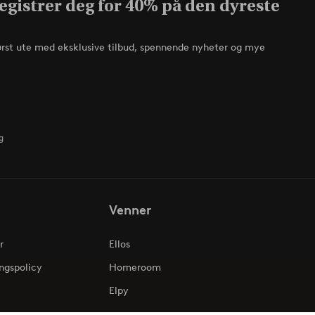
egistrer deg for 40% på den dyreste
ørst ute med eksklusive tilbud, spennende nyheter og mye
g
Venner
r
Ellos
ngspolicy
Homeroom
Elpy