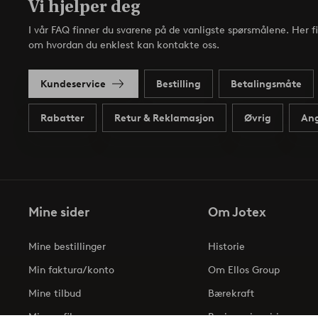
Vi hjelper deg
I vår FAQ finner du svarene på de vanligste spørsmålene. Her f
om hvordan du enklest kan kontakte oss.
Kundeservice
Bestilling
Betalingsmåte
Rabatter
Retur & Reklamasjon
Øvrig
Ang
Mine sider
Om Jotex
Mine bestillinger
Historie
Min faktura/konto
Om Ellos Group
Mine tilbud
Bærekraft
Min profil
Business inquiries