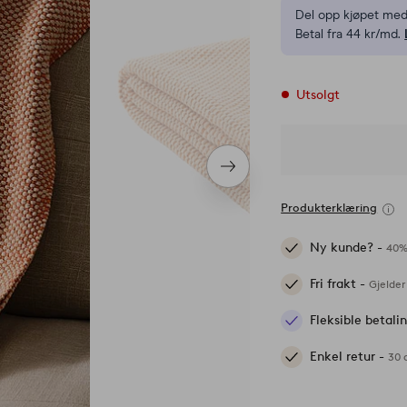
Del opp kjøpet med
Betal fra 44 kr/md.
Utsolgt
Neste
produkt
Produkterklæring
Ny kunde? -
40%
Fri frakt -
Gjelder
Fleksible betal
Enkel retur -
30 