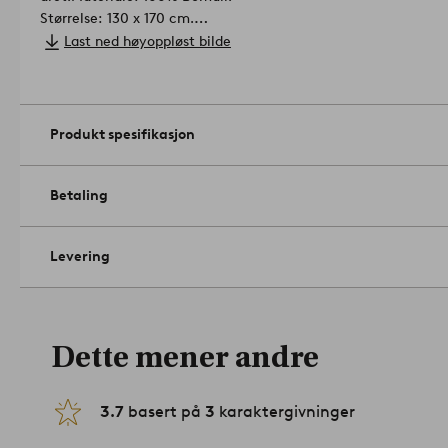
Størrelse: 130 x 170 cm.
Tykkelse: 0.4 cm.
Last ned høyoppløst bilde
Gramvekt: 600 g/m².
Burde kun vaskes med klut. Ikke bruk bl
Skal ikke strykes. Må ikke tørrenses. Støvsuging/skumvask.
Ar
Produkt spesifikasjon
Betaling
Levering
Dette mener andre
3.7
basert på
3
karaktergivninger