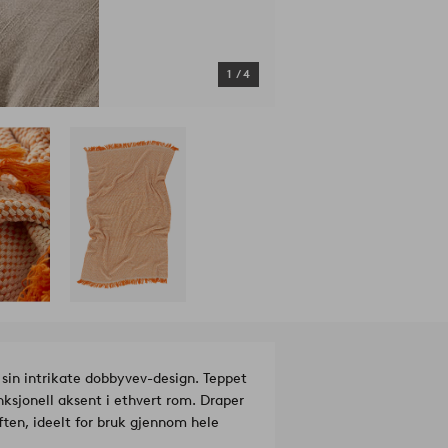
1
/
4
 sin intrikate dobbyvev-design. Teppet
unksjonell aksent i ethvert rom. Draper
ften, ideelt for bruk gjennom hele