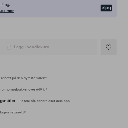
 Elpy.
Elpy
Les mer
Legg i handlekurv
Legg
til
favoritter
 rabatt på den dyreste varen*
 for normalpakker over 649 kr*
ingsmåter -
Betale nå, senere eller dele opp
dagers returrett*