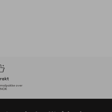
frakt
ormalpakke over
 NOK