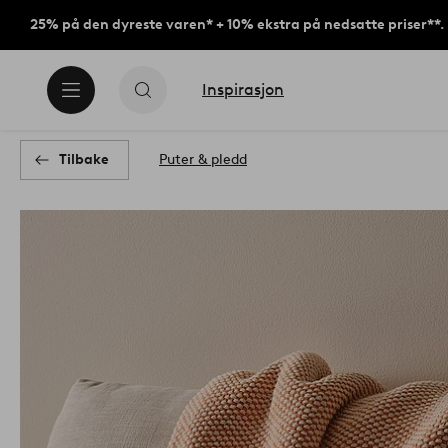
25% på den dyreste varen* + 10% ekstra på nedsatte priser**.
Inspirasjon
Tilbake
Puter & pledd