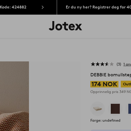
 Kode: 424882
Er du ny her? Registrer deg for 
Jotex’
logo
–
gå
til
forsiden
3
1 an
DEBBIE bomullste
174 NOK
Out
Opprinnelig pris
349 
Farge: undefined