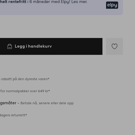
n
helt rentefritt
i 6 måneder med Elpy! Les mer.
Elpy
Legg i handlekurv
Legg
til
favoritter
 rabatt på den dyreste varen*
 for normalpakker over 649 kr*
ingsmåter -
Betale nå, senere eller dele opp
dagers returrett*