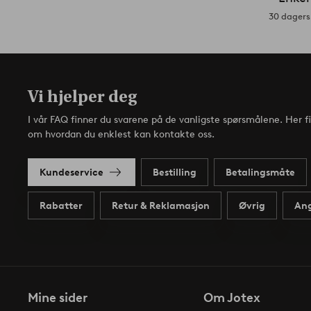
30 dagers 
Vi hjelper deg
I vår FAQ finner du svarene på de vanligste spørsmålene. Her f
om hvordan du enklest kan kontakte oss.
Kundeservice
Bestilling
Betalingsmåte
Rabatter
Retur & Reklamasjon
Øvrig
Ang
Mine sider
Om Jotex