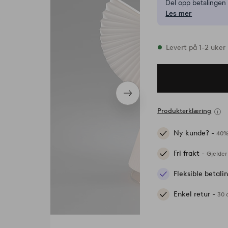
Del opp betalinge
Les mer
På lager
Levert på 1-2 uker
Neste
produkt
Produkterklæring
Ny kunde? -
40%
Fri frakt -
Gjelder
Fleksible betal
Enkel retur -
30 