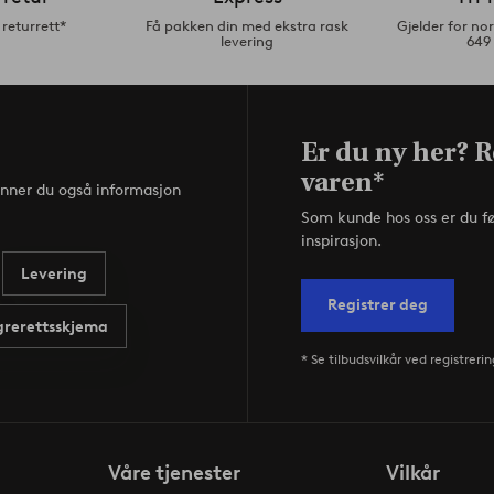
returrett*
Få pakken din med ekstra rask
Gjelder for n
levering
649
Er du ny her? R
varen*
inner du også informasjon
Som kunde hos oss er du f
inspirasjon.
Levering
Registrer deg
rerettsskjema
* Se tilbudsvilkår ved registrerin
Våre tjenester
Vilkår