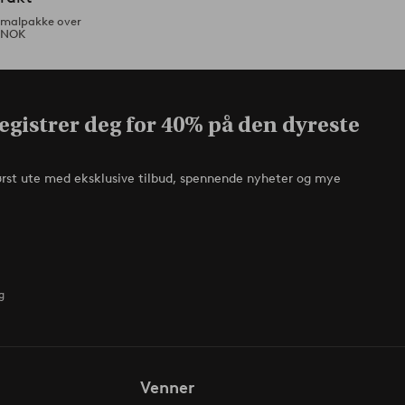
ormalpakke over
 NOK
egistrer deg for 40% på den dyreste
ørst ute med eksklusive tilbud, spennende nyheter og mye
g
Venner