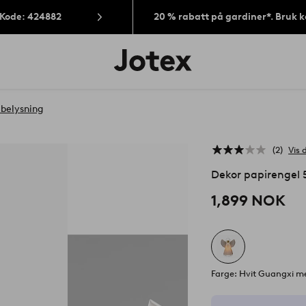
 Kode: 424882
20 % rabatt på gardiner*. Bruk 
Jotex’
logo
–
gå
til
ebelysning
forsiden
2
Vis 
Dekor papirengel
1,899 NOK
Farge: Hvit Guangxi m