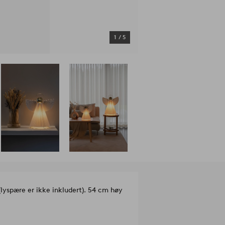
1
/
5
(lyspære er ikke inkludert). 54 cm høy