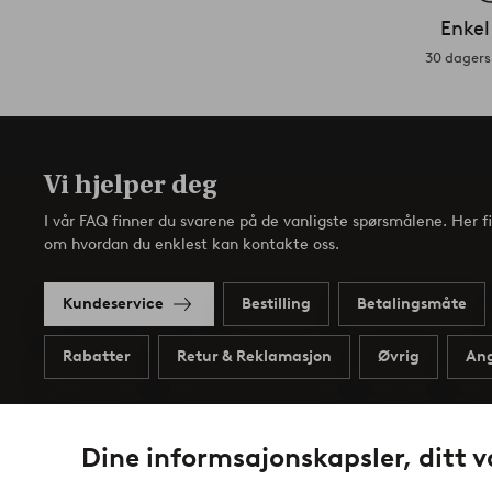
Enkel
30 dagers 
Vi hjelper deg
I vår FAQ finner du svarene på de vanligste spørsmålene. Her f
om hvordan du enklest kan kontakte oss.
Kundeservice
Bestilling
Betalingsmåte
Rabatter
Retur & Reklamasjon
Øvrig
Ang
Dine informsajonskapsler, ditt v