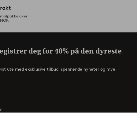
frakt
ormalpakke over
 NOK
egistrer deg for 40% på den dyreste
ørst ute med eksklusive tilbud, spennende nyheter og mye
g