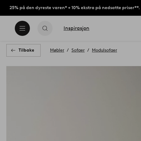
25% på den dyreste varen* + 10% ekstra på nedsatte priser**.
Inspirasjon
Tilbake
Møbler
Sofaer
Modulsofaer