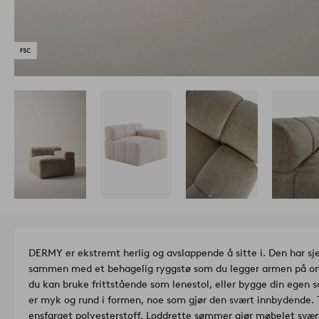
DERMY er ekstremt herlig og avslappende å sitte i. Den har sje
sammen med et behagelig ryggstø som du legger armen på om
du kan bruke frittstående som lenestol, eller bygge din ege
er myk og rund i formen, noe som gjør den svært innbydende. T
ensfarget polyesterstoff. Loddrette sømmer gjør møbelet svært