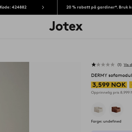
 Kode: 424882
20 % rabatt på gardiner*. Bruk 
Jotex’
logo
–
gå
til
forsiden
1
Vis d
DERMY sofamodul
3,599 NOK
Opprinnelig pris
8,999
Farge: undefined