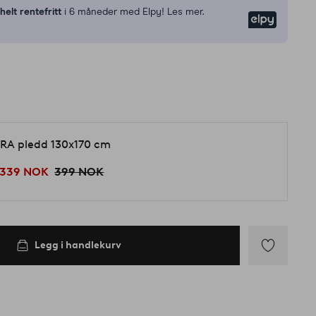
n
helt rentefritt
i 6 måneder med Elpy! Les mer.
Elpy
d
RA pledd 130x170 cm
339 NOK
399 NOK
Legg i handlekurv
Legg
til
favoritter