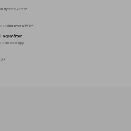
en dyreste varen*
alpakker over 649 kr*
alingsmåter
e eller dele opp
ett*