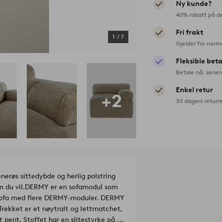
Ny kunde?
40% rabatt på d
Fri frakt
1
/
7
Gjelder for norm
Fleksible bet
Betale nå, sener
Enkel retur
+2
30 dagers returr
nerøs sittedybde og herlig polstring
 du vil.
DERMY er en sofamodul som
n sofa med flere DERMY-moduler. DERMY
rekket er et nøytralt og lettmatchet,
 pent. Stoffet har en slitestyrke på 40