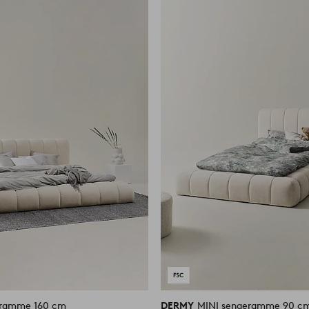
til
favoritter
eramme 160 cm
DERMY
MINI sengeramme 90 c