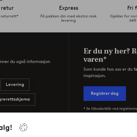
 retur
Express
Fri 
returrett*
Få pakken din med ekstra rask
Gjelder for n
levering
649
Er du ny her? R
varen*
inner du også informasjon
Som kunde hos oss er du f
inspirasjon.
Levering
Registrer deg
rerettsskjema
* Se tilbudsvilkår ved registrerin
alg!