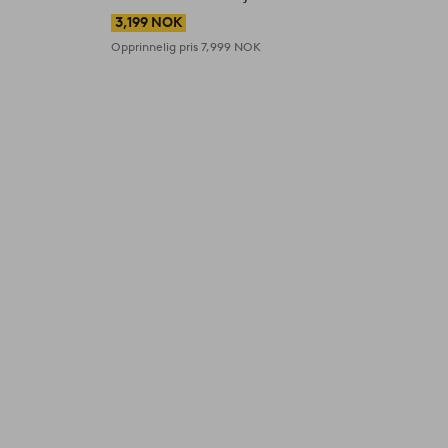
3,199 NOK
Opprinnelig pris
7,999 NOK
O