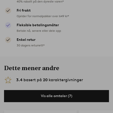
40% rabatt på den dyreste varen*
Fri frakt
Gjelder for normalpakker over 649 kr*
Fleksible betalingsmåter
Betale nå, senere eller dele opp
Enkel retur
30 dagers returrett*
Dette mener andre
3.4
basert på
20
karaktergivninger
Vis alle omtaler (7)