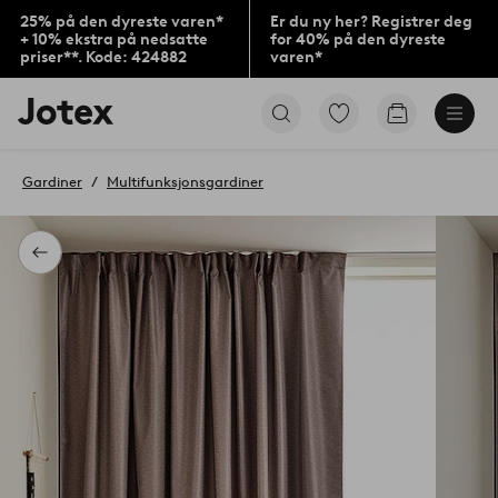
25% på den dyreste varen*
Er du ny her? Registrer deg
+ 10% ekstra på nedsatte
for 40% på den dyreste
priser**. Kode: 424882
varen*
Jotex’
Gå
Gå
logo
til
til
–
favorittmerkede
handlekurv
gå
produkter
Gardiner
Multifunksjonsgardiner
til
forsiden
Tilbake