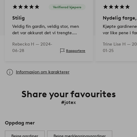
Verifierad kjøpere
Stilig
Nydelig farge
Veldig fin gardin, veldig stor, men
Kjøpte gardinene
det var akkurat det vi trengte.
var like pene i f
Mørklegger bra!
som gle rett inn i
Rebecka H —
2024-
Trine Lise H —
20
06-28
01-25
Rapportere
Informasjon om karakterer
Share your favourites
#jotex
Oppdag mer
Beige gardiner
Beige mørkleggingsgardiner