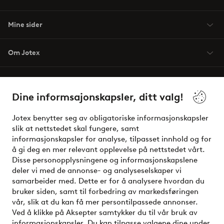
Mine sider
Om Jotex
Våre tjenester
Dine informsajonskapsler, ditt valg!
Vilkår
Jotex benytter seg av obligatoriske informasjonskapsler
slik at nettstedet skal fungere, samt
Venner
informasjonskapsler for analyse, tilpasset innhold og for
å gi deg en mer relevant opplevelse på nettstedet vårt.
Disse personopplysningene og informasjonskapslene
deler vi med de annonse- og analyseselskaper vi
Sikre betalinger - Betal direkte eller del opp
samarbeider med. Dette er for å analysere hvordan du
bruker siden, samt til forbedring av markedsføringen
Vil du vite mer om
våre betalingsalternativer
?
vår, slik at du kan få mer persontilpassede annonser.
elpy
Ved å klikke på Aksepter samtykker du til vår bruk av
informasjonskapsler. Du kan tilpasse valgene dine under